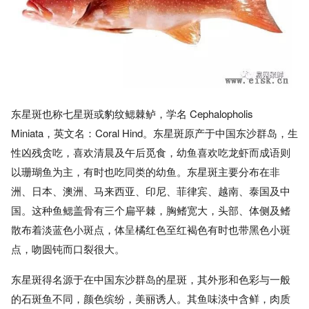
东星斑也称七星斑或豹纹鳃棘鲈，学名 Cephalopholis
Miniata，英文名：Coral Hind。东星斑原产于中国东沙群岛，生
性凶残贪吃，喜欢清晨及午后觅食，幼鱼喜欢吃龙虾而成语则
以珊瑚鱼为主，有时也吃同类的幼鱼。东星斑主要分布在非
洲、日本、澳洲、马来西亚、印尼、菲律宾、越南、泰国及中
国。这种鱼鳃盖骨有三个扁平棘，胸鳍宽大，头部、体侧及鳍
散布着淡蓝色小斑点，体呈橘红色至红褐色有时也带黑色小斑
点，吻圆钝而口裂很大。
东星斑得名源于在中国东沙群岛的星斑，其外形和色彩与一般
的石斑鱼不同，颜色缤纷，美丽诱人。其鱼味淡中含鲜，肉质