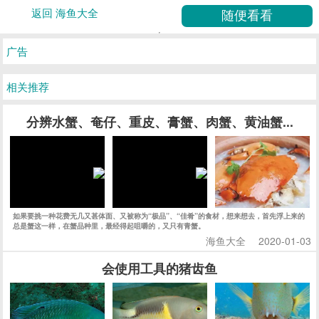
返回 海鱼大全
广告
相关推荐
分辨水蟹、奄仔、重皮、膏蟹、肉蟹、黄油蟹...
如果要挑一种花费无几又甚体面、又被称为“极品”、“佳肴”的食材，想来想去，首先浮上来的
总是蟹这一样，在蟹品种里，最经得起咀嚼的，又只有青蟹。
海鱼大全
2020-01-03
会使用工具的猪齿鱼