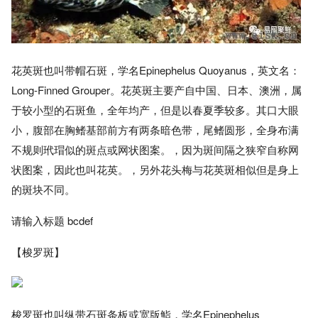
花英斑也叫带帽石斑，学名Epinephelus Quoyanus，英文名：
Long-Finned Grouper。花英斑主要产自中国、日本、澳洲，属
于较小型的石斑鱼，全年均产，但是以春夏季较多。其口大眼
小，腹部在胸鳍基部前方有两条暗色带，尾鳍圆形，全身布满
不规则玳瑁似的斑点或网状图案。，因为斑间隔之狭窄自称网
状图案，因此也叫花英。，另外花头梅与花英斑相似但是身上
的斑块不同。
请输入标题 bcdef
【梭罗斑】
梭罗斑也叫纵带石斑条板或宽版鮨，学名Epinephelus