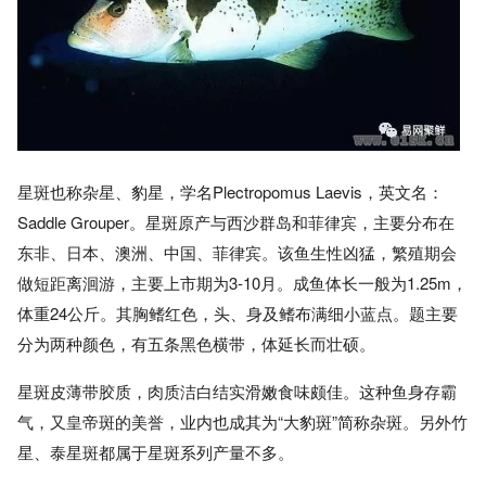
星斑也称杂星、豹星，学名Plectropomus Laevis，英文名：
Saddle Grouper。星斑原产与西沙群岛和菲律宾，主要分布在
东非、日本、澳洲、中国、菲律宾。该鱼生性凶猛，繁殖期会
做短距离洄游，主要上市期为3-10月。成鱼体长一般为1.25m，
体重24公斤。其胸鳍红色，头、身及鳍布满细小蓝点。题主要
分为两种颜色，有五条黑色横带，体延长而壮硕。
星斑皮薄带胶质，肉质洁白结实滑嫩食味颇佳。这种鱼身存霸
气，又皇帝斑的美誉，业内也成其为“大豹斑”简称杂斑。另外竹
星、泰星斑都属于星斑系列产量不多。