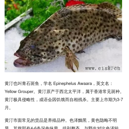
黄汀也叫青石斑鱼，学名 Epinephelus Awaara，英文名：
Yellow Grouper。黄汀原产于西北太平洋，属于香港常见斑种。
黄汀极具侵略性，成语会因饥饿而自相残杀。主要上市期为3-7
月。
黄汀市面常见的货品是养殖品种。色泽黝黑，黄色隐晦不明
显，其腹部有4-6条深色纵带，排列整齐。与野生对比色泽较