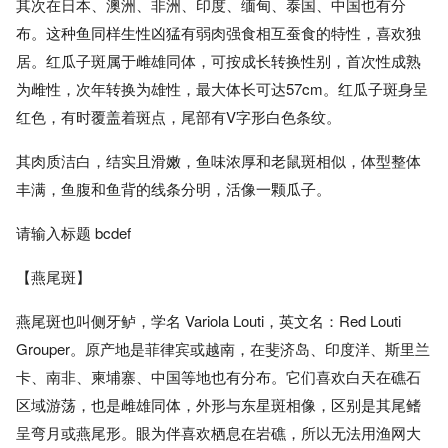
其次在日本、澳洲、非洲、印度、缅甸、泰国、中国也有分
布。这种鱼同样生性凶猛有弱肉强食相互蚕食的特性，喜欢独
居。红瓜子斑属于雌雄同体，可按成长转换性别，首次性成熟
为雌性，次年转换为雄性，最大体长可达57cm。红瓜子斑身呈
红色，有时覆盖着斑点，尾部有V字形白色条纹。
其肉质洁白，结实且滑嫩，鱼味浓厚和老鼠斑相似，体型整体
丰满，鱼腹和鱼背的线条分明，活像一颗瓜子。
请输入标题 bcdef
【燕尾斑】
燕尾斑也叫侧牙鲈，学名 Variola Louti，英文名：Red Louti
Grouper。原产地是菲律宾或越南，在斐济岛、印度洋、斯里兰
卡、南非、柬埔寨、中国等地也有分布。它们喜欢白天在礁石
区域游荡，也是雌雄同体，外形与东星斑相像，区别是其尾鳍
呈弯月或燕尾形。眼为伴喜欢栖息在岩礁，所以无法用渔网大