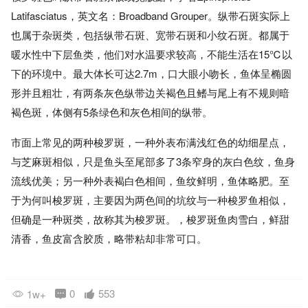
Latifasciatus，英文名：Broadband Grouper。纵带石斑实际上
也属于杂斑类，包括纵带石斑、宽带石斑和小纹石斑。都属于
暖水性中下层鱼类，他们对水温要求较高，不能生活在15℃以
下的环境中。最大体长可达2.7m，口大眼小吻长，鱼体呈椭圆
形并且粗壮，有两条灰色纵带边关褐色且鳍与尾上有不规则暗
褐色斑，体侧有5条绿色和灰色相间的纵带。
市面上常见的两种梭罗斑，一种外表布满浅红色的幼细星点，
与芝麻斑相似，只是鱼头至尾部多了3条窄身的灰白色纹，鱼身
流线优美；另一种外表褐白色相间，鱼纹鲜明，鱼体略肥。至
于为何叫梭罗斑，主要因为两色间的坑纹与一种梭罗鱼相似，
但确是一种斑类，故称其为梭罗斑。，梭罗斑鱼肉雪白，鲜甜
清香，鱼皮富含胶质，略带粘却非常可口。
0
553
1w+