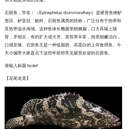
石斑鱼，学名：（Epinephelus drummondhayi）是硬骨鱼纲鲈
形目、鲈亚目、鮨科、石斑鱼属类的统称，广泛分布于热带和
亚热带温水海域。这种鱼体长椭圆形稍侧扁，口大具辅上颌
骨，牙细尖，有的扩大成犬牙。其营养丰富，肉质细嫩洁白，
口感至臻。石斑鱼又是一种低脂肪、高蛋白的上等食用鱼。今
天小编带大家盘点下这些年那些常见最受欢迎的石斑鱼。
请输入标题 bcdef
【花尾龙趸】