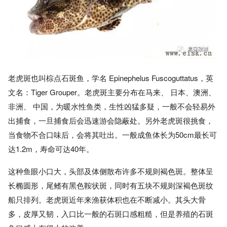
老虎斑也叫棕点石斑鱼，学名 Epinephelus Fuscoguttatus，英
文名：Tiger Grouper。老虎斑主要分布在马来、 日本、澳洲、
非洲、 中国，为暖水性鱼类，生性凶猛多疑，一般不会轻易外
出捕食，一旦捕食后会迅速游会隐蔽处。另外老虎斑很挑食，
当食物不合口味后，会将其吐出。一般成鱼体长为50cm最长可
达1.2m，寿命可达40年。
这种鱼眼小口大，头部及体侧散布许多不规则褐色斑。整体呈
长椭圆形，尾鳍有黑色鞍状斑，同时有五块不规则深褐色斑纹
船只排列。老虎斑近年来渔获体积也在不断减小。其头大骨
多，皮厚又韧，入口比一般的石斑口感粗糙，但是养殖的石斑