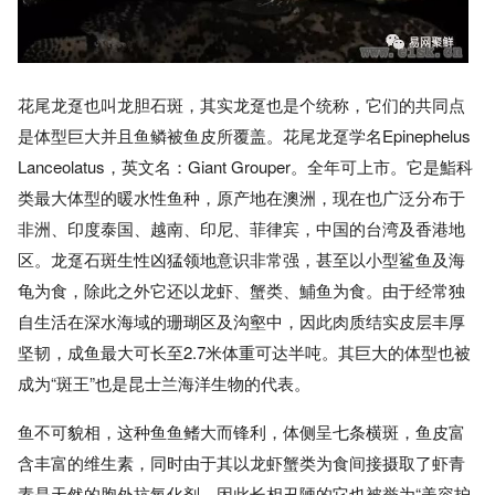
花尾龙趸也叫龙胆石斑，其实龙趸也是个统称，它们的共同点
是体型巨大并且鱼鳞被鱼皮所覆盖。花尾龙趸学名Epinephelus
Lanceolatus，英文名：Giant Grouper。全年可上市。它是鮨科
类最大体型的暖水性鱼种，原产地在澳洲，现在也广泛分布于
非洲、印度泰国、越南、印尼、菲律宾，中国的台湾及香港地
区。龙趸石斑生性凶猛领地意识非常强，甚至以小型鲨鱼及海
龟为食，除此之外它还以龙虾、蟹类、鯆鱼为食。由于经常独
自生活在深水海域的珊瑚区及沟壑中，因此肉质结实皮层丰厚
坚韧，成鱼最大可长至2.7米体重可达半吨。其巨大的体型也被
成为“斑王”也是昆士兰海洋生物的代表。
鱼不可貌相，这种鱼鱼鳍大而锋利，体侧呈七条横斑，鱼皮富
含丰富的维生素，同时由于其以龙虾蟹类为食间接摄取了虾青
素是天然的胞外抗氧化剂，因此长相丑陋的它也被誉为“美容护