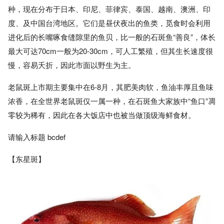
种，现在分布于日本、印尼、菲律宾、泰国、越南、澳洲、印
度、及中国台湾地区。它们是昼伏夜出的鱼类，觅食时会利用
进化后的长嘴啄食缝隙里的鱼贝，比一般的石斑鱼“善良”，体长
最大可达70cm一般为20-30cm，可人工繁殖，但其生长速度很
慢，容易夭折，因此市面以野生为主。
老鼠斑上市期主要集中在6-8月，其肥美肉软，鱼油丰厚且鱼味
浓香，在全世界老鼠斑仅一属一种，在石斑鱼大家族中“鱼口”凋
零较为稀有，因此在各大饭店中也被当做顶级海鲜食材。
请输入标题 bcdef
【东星斑】