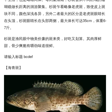
瑚礁做长距离的洄游聚集。杉斑乍看略像老虎斑，致使皮上斑
块不同，颜色深浅各异，另外二者最大的区分是老虎斑眼睛长
在头顶，杉斑眼睛长在头部两侧，最大体长可达35cm，体重6-
7斤。
杉斑是渔民眼中物美价廉的斑来类，好吃又划算。其肉厚鲜
甜，骨少爽脆有嚼劲味道很鲜。
请输入标题 bcdef
【海青斑】