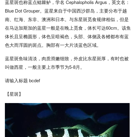
蓝星斑也称蓝点鳃棘鲈，学名 Cephalopholis Argus，英文名：
Blue Dot Grouper。蓝星来自于中国西沙群岛，主要分布于越
南、红海、东非、澳洲和日本。与东星斑觅食规律相似，但是
在马达加斯加的蓝星一般是在晚上觅食，体长可达60cm。该鱼
体长且呈椭圆形，体色呈暗褐色，头部、体侧及各鳍都布有蓝
色大而浑圆的斑点。胸部有一大片淡蓝色区域。
蓝星斑鱼味清淡，肉质滑嫩细致，外皮比东星斑厚，有时也被
叫做西星，一般主要上市季节为5-8月。
请输入标题 bcdef
【星斑】