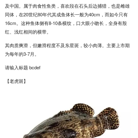
及中国。属于肉食性鱼类，喜欢段在石头后边捕猎，也是雌雄
同体，在20世纪80年代其成鱼体长一般为40cm，而如今只有
16cm。这种鱼体侧有8-10条横纹，口大眼小吻长，全身有殷
红、浅红相间的横带。
其肉质爽滑，但嫩滑程度不及东星斑，较小肉薄。主要上市期
为每年的3-7月。
请输入标题 bcdef
【老虎斑】