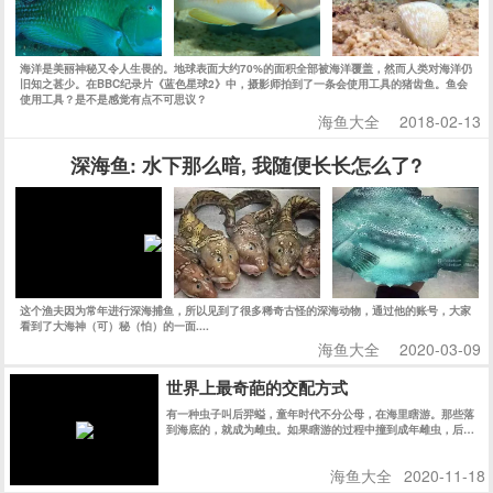
海洋是美丽神秘又令人生畏的。地球表面大约70%的面积全部被海洋覆盖，然而人类对海洋仍
旧知之甚少。在BBC纪录片《蓝色星球2》中，摄影师拍到了一条会使用工具的猪齿鱼。鱼会
使用工具？是不是感觉有点不可思议？
海鱼大全
2018-02-13
深海鱼: 水下那么暗, 我随便长长怎么了?
这个渔夫因为常年进行深海捕鱼，所以见到了很多稀奇古怪的深海动物，通过他的账号，大家
看到了大海神（可）秘（怕）的一面....
海鱼大全
2020-03-09
世界上最奇葩的交配方式
有一种虫子叫后羿螠，童年时代不分公母，在海里瞎游。那些落
到海底的，就成为雌虫。如果瞎游的过程中撞到成年雌虫，后螠
儿童就进入这只雌虫的身体里，来到它的子宫，发育成一只雄
性，从此在那里生活到性成熟，然后直接和身边现成的卵子结
海鱼大全
2020-11-18
合。