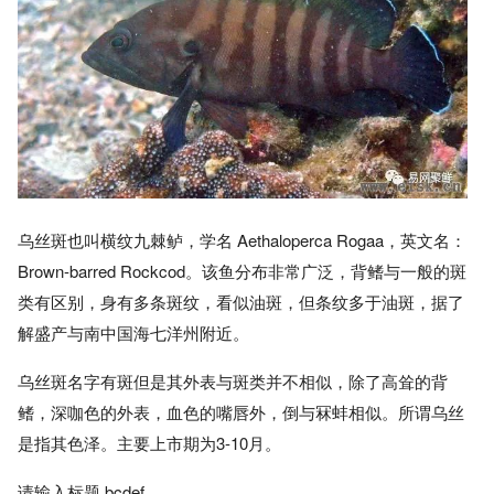
乌丝斑也叫横纹九棘鲈，学名 Aethaloperca Rogaa，英文名：
Brown-barred Rockcod。该鱼分布非常广泛，背鳍与一般的斑
类有区别，身有多条斑纹，看似油斑，但条纹多于油斑，据了
解盛产与南中国海七洋州附近。
乌丝斑名字有斑但是其外表与斑类并不相似，除了高耸的背
鳍，深咖色的外表，血色的嘴唇外，倒与冧蚌相似。所谓乌丝
是指其色泽。主要上市期为3-10月。
请输入标题 bcdef