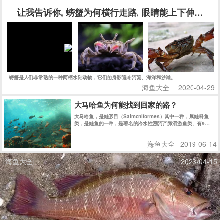
让我告诉你, 螃蟹为何横行走路, 眼睛能上下伸缩, 
螃蟹是人们非常熟的一种两栖水陆动物，它们的身影遍布河流、海洋和沙滩。
海鱼大全
2020-04-29
大马哈鱼为何能找到回家的路？
大马哈鱼，是鲑形目（Salmoniformes）其中一种，属鲑科鱼
类，是鲑鱼的一种，是著名的冷水性溯河产卵洄游鱼类。有9亚
目25科146属510种，纯淡水种类82种。它们出生在江河淡水
中，却在太平洋的海水中长大。
海鱼大全
2019-06-14
[海鱼大全]
2023-04-15