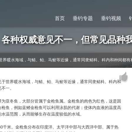
首页
垂钓专题
垂钓视频
，各种权威意见不一，但常见品种
见于世界暖水海域，与鲭、鲐、马鲛等近缘，通常同隶鲭科。科内和种间都
。见于世界暖水海域，与鲭、鲐、马鲛等近缘，通常同隶鲭科。科内和
见不一。
译为亚冬鱼，大部分皆属于金枪鱼属。金枪鱼的肉色为红色，这是因
金枪鱼，例如蓝鳍金枪鱼可以利用泳肌的代谢；使体内血液的温度高
的水温范围，从而能够生存在温度较低的水域。
-80千米。金枪鱼分布在印度洋、太平洋中部与大西洋中部、属于热