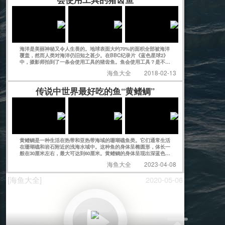
海洋是美丽神秘又令人生畏的。地球表面大约70%的面积全部被海洋
覆盖，然而人类对海洋仍旧知之甚少。在BBC纪录片《蓝色星球2》
中，摄影师拍到了一条会使用工具的猪齿鱼。鱼会使用工具？是不是
感觉有点不可思议？
海鱼大全
2018-02-13
传说中世界最好吃的鱼“黄鳍鲷”
黄鳍鲷是一种生活在热带和亚热带海域的珊瑚礁鱼类。它们通常生活
在珊瑚礁和岩石附近的浅海水域中。这种鱼的身体呈椭圆形，体长一
般在30厘米左右，最大可达到60厘米。黄鳍鲷的身体呈现出深蓝色的
底色，腹部呈银白色，头部和背部有一些淡黄色的斑点。它们的鳍呈
海鱼大全
2023-04-08
现出明显的黄色，因此得名黄鳍鲷。
[海鱼大全]
2020-05-06