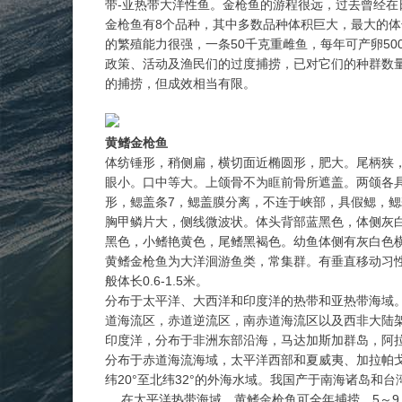
带-亚热带大洋性鱼。金枪鱼的游程很远，过去曾经在
金枪鱼有8个品种，其中多数品种体积巨大，最大的体长
的繁殖能力很强，一条50千克重雌鱼，每年可产卵5
政策、活动及渔民们的过度捕捞，已对它们的种群数
的捕捞，但成效相当有限。
黄鳍
金枪鱼
体纺锤形，稍侧扁，横切面近椭圆形，肥大。尾柄狭
眼小。口中等大。上颌骨不为眶前骨所遮盖。两颌各具
形，鳃盖条7，鳃盖膜分离，不连于峡部，具假鳃，鳃耙
胸甲鳞片大，侧线微波状。体头背部蓝黑色，体侧灰
黑色，小鳍艳黄色，尾鳍黑褐色。幼鱼体侧有灰白色
黄鳍金枪鱼为大洋洄游鱼类，常集群。有垂直移动习
般体长0.6-1.5米。
分布于太平洋、大西洋和印度洋的热带和亚热带海域
道海流区，赤道逆流区，南赤道海流区以及西非大陆架
印度洋，分布于非洲东部沿海，马达加斯加群岛，阿
分布于赤道海流海域，太平洋西部和夏威夷、加拉帕戈
纬20°至北纬32°的外海水域。我国产于南海诸岛和台
在太平洋热带海域，黄鳍金枪鱼可全年捕捞，5～9