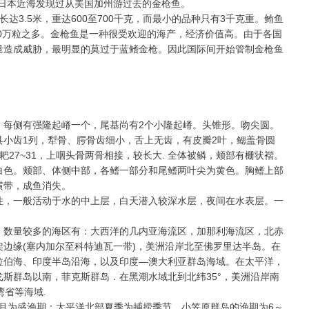
日本近海发现过从美国加州游过去的金枪鱼。
达3.5米，重达600至700千克，而最小的品种只有3千克重。鲔鱼
00万粒之多。金枪鱼是一种很受欢迎的海产，经济价值高。由于各国
量造成威胁，最明显的莫过于蓝鳍金枪。因此国际间开始管制金枪鱼
，每侧有强隆起嵴一个，尾基尚有2个小隆起嵴。头锥形。吻尖圆。
小齿1列，犁骨、腭骨齿细小，舌上无齿，有皮瓣2叶，鳃盖骨圆
27~31，上咽头骨两骨相接，较长大. 全体被鳞，颊部有栅状褶。
白色。颊部、体侧中部，各鳍一部分和尾鳍两叶尖为黄色。胸鳍上部
横带，成鱼消失。
性，一般活动于水的中上层，白天潜入较深水层，夜间在水表层。一
。数量较多的海区有：大西洋的几内亚海流区，加那利海流区，北赤
边缘(塞内加尔至科特迪瓦一带)，美洲沿岸北至佛罗里达半岛。在
拉伯海、印度半岛沿海，以及印度—澳大利亚群岛海域。在太平洋，
斯群岛以南，菲克斯群岛．在黑潮水域北到北纬35°，美洲沿岸南
湾省等海域.
月为盛渔期；太平洋北部夏季为捕捞季节，小笠原群岛的渔期为6～