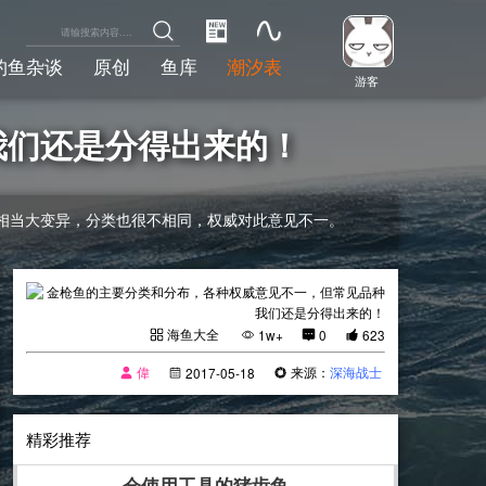
钓鱼杂谈
原创
鱼库
潮汐表
游客
我们还是分得出来的！
有相当大变异，分类也很不相同，权威对此意见不一。
海鱼大全
1w+
0
623
偉
来源：
深海战士
2017-05-18
精彩推荐
会使用工具的猪齿鱼