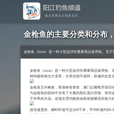
金枪鱼的主要分类和分布
金枪鱼（tuna）是一种大型远洋性重要商品食用鱼。
金枪鱼（tuna）是一种大型远洋性重要商品食用鱼
种间都有相当大变异，分类也很不相同，权威对此意
金枪鱼又叫鲔鱼，香港称吞拿鱼，澳门以葡萄牙语旧
为金枪鱼的肌肉中含有了大量的肌红蛋白所致。有些
于外界的水温。这项生理功能使金枪鱼能够适应较大
游泳速度快，瞬时时速可达160千米，平均时速约60