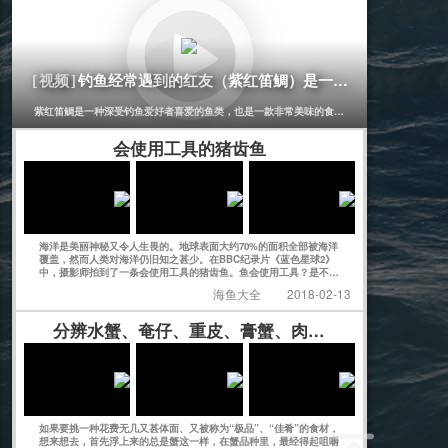
钓鱼经常遇到的红友（紫红笛鲷）是一种非常美味的鱼
[视频]
紫红笛鲷是一种深受钓鱼爱好者喜爱的鱼类，也是一款非常美味的食材。它的体型较小，一般
会使用工具的猪齿鱼
海洋是美丽神秘又令人生畏的。地球表面大约70%的面积全部被海洋
覆盖，然而人类对海洋仍旧知之甚少。在BBC纪录片《蓝色星球2》
中，摄影师拍到了一条会使用工具的猪齿鱼。鱼会使用工具？是不是
感觉有点不可思议？
海鱼大全
2018-02-13
分辨水蟹、奄仔、重皮、膏蟹、肉蟹、黄油蟹...
如果要挑一种花费无几又甚体面、又被称为“极品”、“佳肴”的食材，
想来想去，首先浮上来的总是蟹这一样，在蟹品种里，最经得起咀嚼