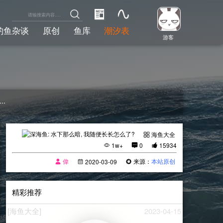
钓鱼杂谈
原创
鱼库
潮汐表
游客
.
海鱼大全
1w+
0
15934
偉
来源：
本站原创
2020-03-09
精彩推荐
[海鱼大全]
2023-04-15