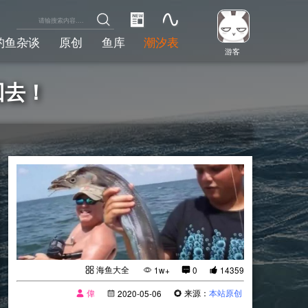
钓鱼杂谈
原创
鱼库
潮汐表
游客
回去！
海鱼大全
1w+
0
14359
偉
来源：
本站原创
2020-05-06