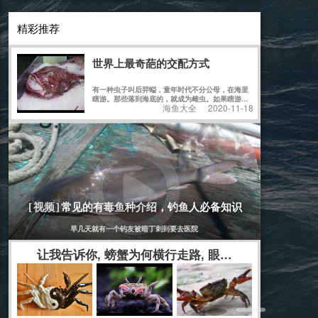
精彩推荐
世界上最奇葩的交配方式
有一种虫子叫后羿螠，童年时代不分公母，在海里
瞎游。那些落到海底的，就成为雌虫。如果瞎游的
海鱼大全
2020-11-18
过程中撞到成年雌虫，后螠儿童就进入这只雌虫的
身体里，来到它的子宫，发育成一只雄性，从此在
那里生活到性成熟，然后直接和身边现成的卵子结
[海鱼大全]
2019-12-25
合。
常见的有毒鱼种介绍，钓鱼人必备知识
[视频]
早几天就有一个钓友被暗丁刺到要去医院
让我告诉你, 螃蟹为何横行走路, 眼睛能上下伸缩, 