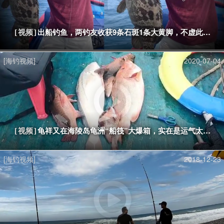
出船钓鱼，两钓友收获9条石斑1条大黄脚，不虚此行了
[视频]
[海钓视频]
2020-07-04
龟祥又在海陵岛龟洲“船筏”大爆箱，实在是运气太好了
[视频]
[海钓视频]
2018-12-23