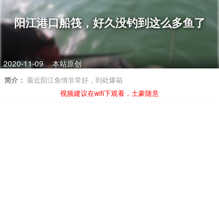
阳江港口船筏，好久没钓到这么多鱼了
2020-11-09
本站原创
简介：
最近阳江鱼情非常好，到处爆箱
视频建议在wifi下观看，土豪随意