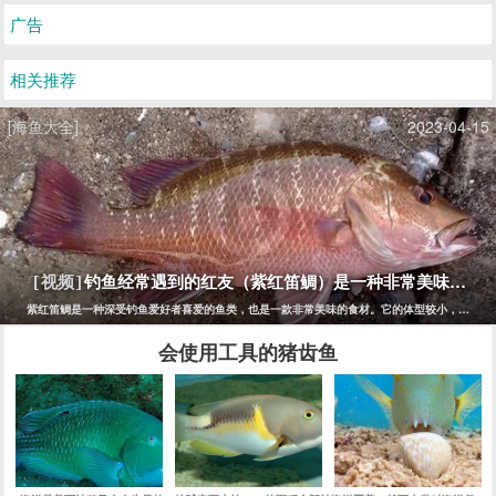
广告
相关推荐
[海鱼大全]
2023-04-15
钓鱼经常遇到的红友（紫红笛鲷）是一种非常美味的鱼
[视频]
紫红笛鲷是一种深受钓鱼爱好者喜爱的鱼类，也是一款非常美味的食材。它的体型较小，一般长
会使用工具的猪齿鱼