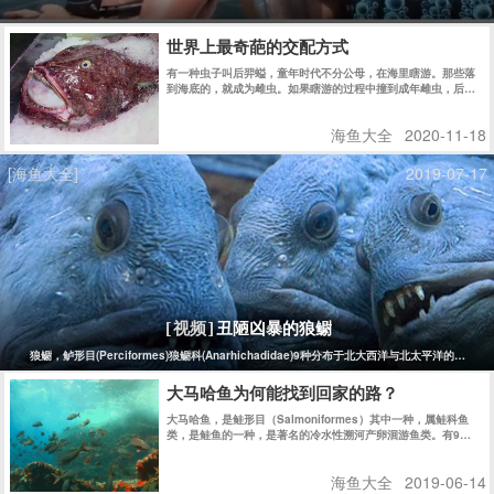
世界上最奇葩的交配方式
有一种虫子叫后羿螠，童年时代不分公母，在海里瞎游。那些落
到海底的，就成为雌虫。如果瞎游的过程中撞到成年雌虫，后螠
儿童就进入这只雌虫的身体里，来到它的子宫，发育成一只雄
性，从此在那里生活到性成熟，然后直接和身边现成的卵子结
海鱼大全
2020-11-18
合。
[海鱼大全]
2019-07-17
丑陋凶暴的狼鳚
[视频]
狼鳚，鲈形目(Perciformes)狼鳚科(Anarhichadidae)9种分布于北大西洋与北
大马哈鱼为何能找到回家的路？
大马哈鱼，是鲑形目（Salmoniformes）其中一种，属鲑科鱼
类，是鲑鱼的一种，是著名的冷水性溯河产卵洄游鱼类。有9亚
目25科146属510种，纯淡水种类82种。它们出生在江河淡水
中，却在太平洋的海水中长大。
海鱼大全
2019-06-14