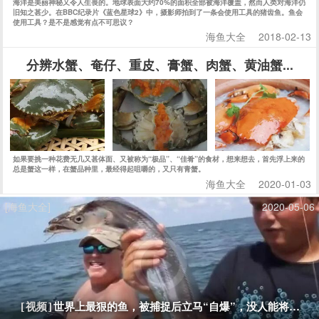
海洋是美丽神秘又令人生畏的。地球表面大约70%的面积全部被海洋覆盖，然而人类对海洋仍
旧知之甚少。在BBC纪录片《蓝色星球2》中，摄影师拍到了一条会使用工具的猪齿鱼。鱼会
使用工具？是不是感觉有点不可思议？
海鱼大全
2018-02-13
分辨水蟹、奄仔、重皮、膏蟹、肉蟹、黄油蟹...
如果要挑一种花费无几又甚体面、又被称为“极品”、“佳肴”的食材，想来想去，首先浮上来的
总是蟹这一样，在蟹品种里，最经得起咀嚼的，又只有青蟹。
海鱼大全
2020-01-03
[海鱼大全]
2020-05-06
世界上最狠的鱼，被捕捉后立马“自爆”，没人能将它活
[视频]