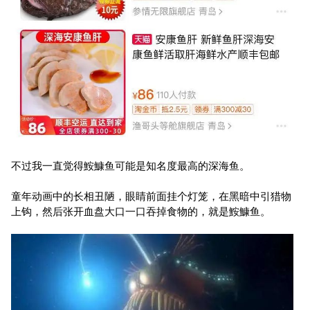
不过我一直觉得鮟鱇鱼可能是知名度最高的深海鱼。
童年动画中的长相丑陋，眼睛前面挂个灯笼，在黑暗中引猎物
上钩，然后张开血盘大口一口吞掉食物的，就是鮟鱇鱼。