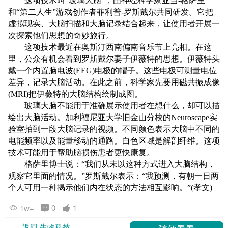
这项技术叫“玻璃大脑”，由神经科学家亚当-格萨里
和“第二人生”游戏创作者菲利普-罗斯戴尔共同研发。它把
虚拟现实、大脑扫描和大脑记录结合起来，让使用者开展一
次探索他们思想的奇妙旅行。
这项技术最近在奥斯汀西南偏南音乐节上亮相。在这
里，公众有机会看到罗斯戴尔妻子伊薇特的思想。伊薇特头
戴一个内置脑电波(EEG)电极的帽子。这些电极可测量电位
差异，记录大脑活动。在此之前，科学家先要用磁共振成像
(MRI)把伊薇特的大脑结构绘制成图。
玻璃大脑不能用于准确展示使用者在想什么，却可以描
绘出大脑活动。加利福尼亚大学旧金山分校的Neuroscape实
验室拍到一段大脑记录的视频。不同颜色表示大脑中不同的
电能频率以及能量移动的通路。白色区域是解剖纤维。这项
技术可能用于帮助脑损伤患者更快康复。
格萨里博士说：“我们从未以这种方式进入大脑结构，
观察它里面的情况。”罗斯戴尔表示：“我预测，有朝一日两
个人可用一种揭示他们内在状态的方法相互影响。”(孝文)
0
1
1w+
返回 生物科技