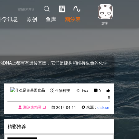
科学讯息
原创
鱼库
潮汐表
游客
的DNA上都写有遗传基因，它们是建构和维持生命的化学
生物科技
1w+
0
0
潮汐表精灵.EI
来源：
2014-04-11
eisk.cn
精彩推荐