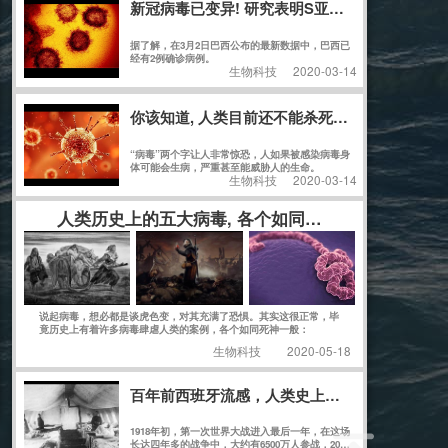
新冠病毒已变异! 研究表明S亚型比L亚型传染性更
据了解，在3月2日巴西公布的最新数据中，巴西已
经有2例确诊病例。
生物科技
2020-03-14
你该知道, 人类目前还不能杀死人体内的任何病
“病毒”两个字让人非常惊恐，人如果被感染病毒身
体可能会生病，严重甚至能威胁人的生命。
生物科技
2020-03-14
人类历史上的五大病毒, 各个如同死神, 而且最后一
说起病毒，想必都是谈虎色变，对其充满了恐惧。其实这很正常，毕
竟历史上有着许多病毒肆虐人类的案例，各个如同死神一般：
生物科技
2020-05-18
百年前西班牙流感，人类史上最惨重疫情，人类
1918年初，第一次世界大战进入最后一年，在这场
长达四年多的战争中，大约有6500万人参战，2000