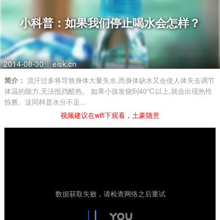
小科普：如果我们停止喝水会怎样？
2014-08-30
eisk.cn
简介：
流汗过多将导致身体大量失水,而身体缺水又会使人体失去调节
体温的能力,无法抵挡酷热。 如果小孩发烧到40℃以上,就会出现热性
惊厥。这同样是水分不足...
视频建议在wifi下观看，土豪随意