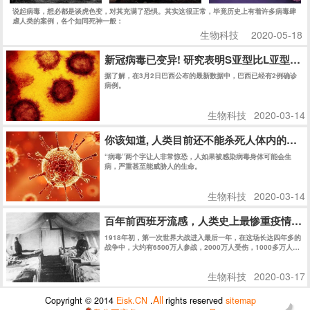
说起病毒，想必都是谈虎色变，对其充满了恐惧。其实这很正常，毕竟历史上有着许多病毒肆
虐人类的案例，各个如同死神一般：
生物科技
2020-05-18
新冠病毒已变异! 研究表明S亚型比L亚型传染
据了解，在3月2日巴西公布的最新数据中，巴西已经有2例确诊
病例。
生物科技
2020-03-14
你该知道, 人类目前还不能杀死人体内的任何
“病毒”两个字让人非常惊恐，人如果被感染病毒身体可能会生
病，严重甚至能威胁人的生命。
生物科技
2020-03-14
百年前西班牙流感，人类史上最惨重疫情，
1918年初，第一次世界大战进入最后一年，在这场长达四年多的
战争中，大约有6500万人参战，2000万人受伤，1000多万人丧
生。
生物科技
2020-03-17
All
Copyright © 2014
Eisk.CN
.
rights reserved
sitemap