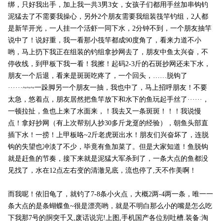
绑，只好我出手，加上我一共3男3女，女孩子们都用手丝加串钩钓
泥猛去了不需要我操心，另外2个朋友需要我组装筏竿钓组，2人都
是新竿开光，一人挂一个活虾一同下水，2分钟不到，一个朋友抽竿
说中了！说好重，我一看那小筏竿都成90度角了，看来力道不小
哟，马上扔下我正在组装的钓组拿抄网去了，朋友中鱼太兴奋，不
停收线，到甲板下我一看！我擦！起码2-3斤的石斑抄网还未下水，
朋友一个后退，看来是斑斑吃疼了，一个回头，……脱钩了
······~~~一跺脚另一个朋友一抽，我也中了，马上招呼朋友！不要
太急，悠着点，朋友居然把鱼竿放下和水下的鱼玩起手丝了······，
一顿拉扯，鱼也上来了水面来，！我去又一条斑斑！！！我说慢
点！拿好抄网（有上次帮别人抄30多斤龙趸的经验），朝鱼头部直
插下水！一捞！上甲板咯~2斤老虎斑出水！朋友们兴奋坏了，连脱
钩的失望也冲淡了不少，毕竟有鱼加菜了。但是大家知道！鱼脱钩
就是赶鱼的节奏，接下来就是泥猛大军杀到了，一条大点的鱼都没
见找了，水在12点左右变的清澈见底，流也停了,天不作美啊！
而我呢！依旧龟了，就钓了7-8条小火点，大概2两-4两一条，唯一一
条大点的是条蝴蝶鱼~很是漂亮哟，就是不明白那么小的嘴是怎么吃
下我那7号的胴突千又,废话说完!上图,手机国产各位别吐槽.装备:淘