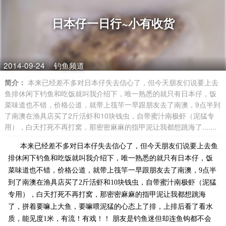
日本仔一日行~小有收货
2014-09-24
钓鱼频道
简介：
本来已经差不多对日本仔失去信心了，但今天朋友们说要上去
鱼排休闲下钓鱼和吃饭就叫我介绍下，唯一熟悉的就只有日本仔，饭
菜味道也不错，价格公道，就带上筏竿一早跟朋友去了南澳，9点半到
了南澳在渔具店买了2斤活虾和10块钱虫，自带蜜汁南极虾（泥猛专
用），白天打死不再打窝，那密密麻麻的指甲泥让我都想跳海了.......
本来已经差不多对日本仔失去信心了，但今天朋友们说要上去鱼
排休闲下钓鱼和吃饭就叫我介绍下，唯一熟悉的就只有日本仔，饭
菜味道也不错，价格公道，就带上筏竿一早跟朋友去了南澳，9点半
到了南澳在渔具店买了2斤活虾和10块钱虫，自带蜜汁南极虾（泥猛
专用），白天打死不再打窝，那密密麻麻的指甲泥让我都想跳海
了，拼着要嘛上大鱼，要嘛喂泥猛的心态上了排，上排后看了看水
质，能见度1米，有流！有戏！！ 朋友是钓鱼迷但却连鱼钩都不会