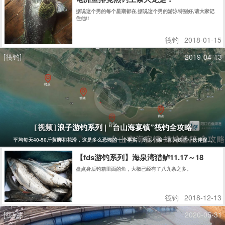
据说这个男的每个星期都在,据说这个男的游泳特别好,请大家记
住他!!
筏钓
2018-01-15
[筏钓]
2019-04-13
浪子游钓系列 | “台山海宴镇”筏钓全攻略
[视频]
平均每天40-50斤黄脚和花滑，这是多么恐怖的一个事实，所以小编一直为这些小伙伴保密没有报道
【fds游钓系列】海泉湾猎鲈11.17～18
盘点身后钓箱里面的鱼，大概已经有了八九条之多。
筏钓
2018-12-13
[筏钓]
2020-05-31