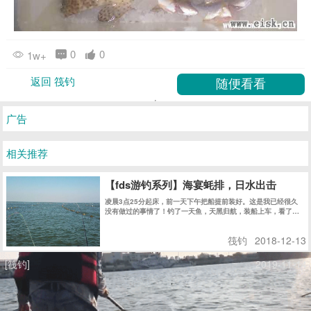
0
0
1w+
返回 筏钓
广告
相关推荐
【fds游钓系列】海宴蚝排，日水出击
凌晨3点25分起床，前一天下午把船提前装好。这是我已经很久
没有做过的事情了！钓了一天鱼，天黑归航，装船上车，看了一
下时间是21点21分........
筏钓
2018-12-13
[筏钓]
2019-11-14