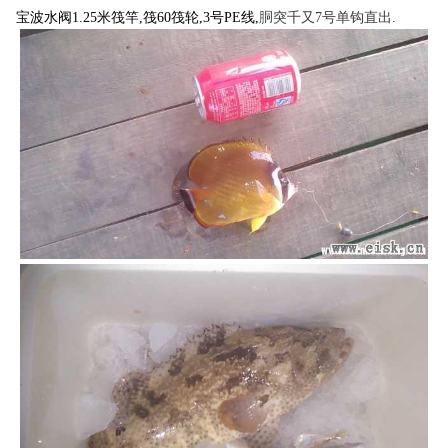
宝波水阀1.25米筏竿,筏60筏轮,3号PE线,
胴突千又7号单钩直出.