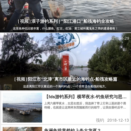
浪子游钓系列 | “阳江港口”船筏海钓全攻略
[视频]
这里鱼种也比较丰富，什么腊鱼、红古、红油、黄立鲳和魔鬼鱼之类的通通都有！
[筏钓]
2021-04-29
阳江市“北津”离市区最近的海钓点-船筏攻略篇
[视频]
这是离阳江市区最近的一个海钓钓点，一个非常适合船筏的地方。
【fds游钓系列】横琴夜水-钓鱼研究与思考
上周六横琴夜水，左思右想后，我选择了带上它和上面的那个诱
饵桶，也就是让这两样东西随船而行的细节，让我在垂钓后半
段，最艰难的时刻，为之一振，并赢下夜水的后半场。
筏钓
2018-12-13
龟洲鱼排竟然钓上条大龙趸？