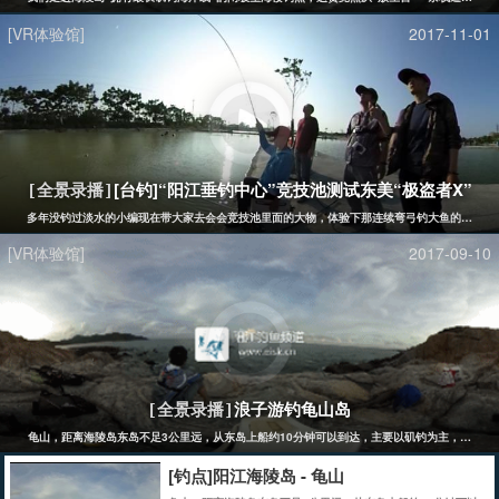
[VR体验馆]
2017-11-01
[台钓]“阳江垂钓中心”竞技池测试东美“极盗者X”
[全景录播]
多年没钓过淡水的小编现在带大家去会会竞技池里面的大物，体验下那连续弯弓钓大鱼的滋味。
[VR体验馆]
2017-09-10
浪子游钓龟山岛
[全景录播]
龟山，距离海陵岛东岛不足3公里远，从东岛上船约10分钟可以到达，主要以矶钓为主，是一个
[钓点]阳江海陵岛 - 龟山