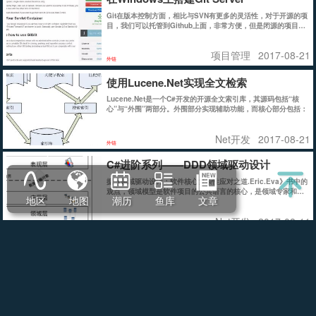
Git在版本控制方面，相比与SVN有更多的灵活性，对于开源的项
目，我们可以托管到Github上面，非常方便，但是闭源的项目就
会收取昂贵的费用。那么私有项目，如何用Git进行代码版本控制
呢？我们可以自己构建Git服务器。一般来说，在Linux上搭建Git
项目管理
2017-08-21
的教程比较多，但是如何在Windows Server平台下搭建Git服务
外链
器呢？
使用Lucene.Net实现全文检索
Lucene.Net是一个C#开发的开源全文索引库，其源码包括“核
心”与“外围”两部分。外围部分实现辅助功能，而核心部分包括：
Net开发
2017-08-21
外链
C#进阶系列——DDD领域驱动设计
据《领域驱动设计：软件核心复杂性应对之道.Eric.Eva》书中的
观点，领域模型是软件项目的公共语言的核心，是领域专家和开
地区
地图
潮历
鱼库
文章
发人员共同遵守的通用语言规则，那么在DDD里面，建模的重要
性不用多说，所以要想更好理解领域驱动设计，理解领域模型的
Net开发
2017-08-11
划分和建立就变得相当必要。首先来看看DDD里面几个比较重要
外链
的概念
ASP.NET Core MVC6+EntityFramewor
本文纯为萌新编写，大神请略过，主要指导萌新创建mvc6+efco
re+MySQL
Net开发
2017-08-11
外链