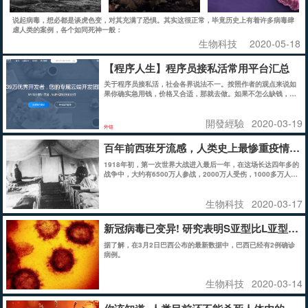
说起病毒，想必都是谈虎色变，对其充满了恐惧。其实这很正常，毕竟历史上有着许多病毒肆
虐人类的案例，各个如同死神一般：
生物科技
2020-05-18
【程序人生】程序员接私活常用平台汇总
关于程序员接私活，社会各界说法不一。按照作者的观点来说如
果你确实急用钱，价格又合适，那就去做。如果不怎么缺钱，那
就接私活之前要好好考虑。私活的钱不好挣是一个方面，更重要
的是如果你把做私活的时间花在提升自己上，产生的价值就要大
開發經驗
2020-03-19
得多。等你提升了自己，提升了固定薪水，远比拿的这点私活的
外链
钱划算。千万不要“捡了芝麻丢了西瓜”。
———————————————— 版权声明：本文为CSDN博
百年前西班牙流感，人类史上最惨重疫情，
主「沧海一笑-dj」的原创文章，遵循 CC 4.0 BY-SA 版权协议，
转载请附上原文出处链接及本声明。 原文链接：https://blog.cs
1918年初，第一次世界大战进入最后一年，在这场长达四年多的
dn.net/dengjin20104042056/article/details/103930275
战争中，大约有6500万人参战，2000万人受伤，1000多万人丧
生。
生物科技
2020-03-17
新冠病毒已变异! 研究表明S亚型比L亚型传染
据了解，在3月2日巴西公布的最新数据中，巴西已经有2例确诊
病例。
生物科技
2020-03-14