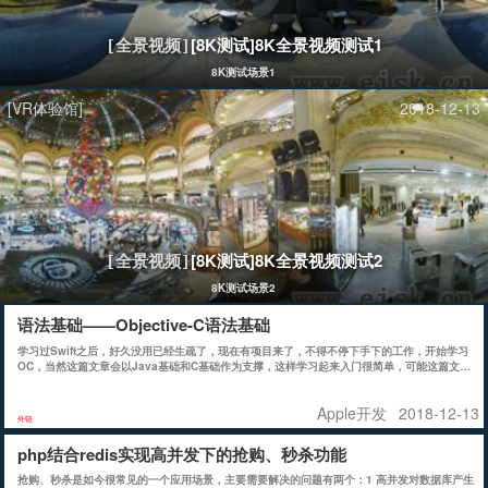
[8K测试]8K全景视频测试1
[全景视频]
8K测试场景1
[VR体验馆]
2018-12-13
[8K测试]8K全景视频测试2
[全景视频]
8K测试场景2
语法基础——Objective-C语法基础
学习过Swift之后，好久没用已经生疏了，现在有项目来了，不得不停下手下的工作，开始学习
OC，当然这篇文章会以Java基础和C基础作为支撑，这样学习起来入门很简单，可能这篇文章
有点个人主义，用作个人笔记吧!
Apple开发
2018-12-13
外链
php结合redis实现高并发下的抢购、秒杀功能
抢购、秒杀是如今很常见的一个应用场景，主要需要解决的问题有两个：1 高并发对数据库产生