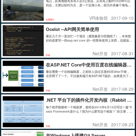
龟山，距离海陵岛东岛不足3公里远，从东岛上船约10分钟可以
到达，主要以矶钓为主，是一个近海小岛；因为外表像个海龟，
所以命名为龟山
VR体验馆
2017-09-10
全景图片
Ocelot --API网关简单使用
最近几个月一直在忙一个项目（感觉像是与世隔绝了），本来想
好的是要写一些asp.net core 的一些简单使用上东西，也就放下
了。
Net开发
2017-08-31
外链
在ASP.NET Core中使用百度在线编辑器UEdi
最近需要一个在线编辑器，之前听人说过百度的UEditor不错，
去官网下了一个。不过服务端只有ASP.NET版的，如果是为了能
尽快使用，只要把ASP.NET版的服务端作为应用部署在IIS上就
可以立即使用了。
Net开发
2017-08-29
外链
.NET 平台下的插件化开发内核（Rabbit Ker
每个程序猿都有一个框架梦，曾经在2013年8月15日写过一篇“K
oala Framework是什么？我为什么要写这个框架？”的文章，在
开放框架路上迈出了第一步，之后作者如愿找到了一份相对满意
的工作，此时 Koala Framework 改名为 RabbitHub，并在该公
Net开发
2017-08-23
司内部使用了一年多的时间之后的今天“RabbitHub（兔窝）” 家
外链
族中的老大哥 “Rabbit Kernel（兔子内核）” 正式与大家见面
了。
在Windows上搭建Git Server