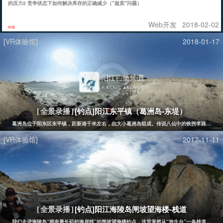
的压力2 竞争状态下如何解决库存的正确减少（"超卖"问题）
Web开发
2018-02-02
外链
[VR体验馆]
2018-01-17
[钓点]阳江东平镇（葛洲岛-东堤）
[全景录播]
葛洲岛位于阳东区东平镇，距新港千米左右，由大小葛洲岛组成。传说八仙中的铁拐李路过东平
[VR体验馆]
2017-11-11
[钓点]阳江海陵岛闸坡望海楼-栈道
[全景录播]
我们走进海陵岛“拥有最长矶钓海岸线”的闸坡望海楼钓点，这货竟然从“放生台”一条栈道直通“十