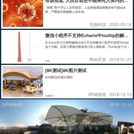
你该知道, 人类目前还不能杀死人体内的任何
“病毒”两个字让人非常惊恐，人如果被感染病毒身体可能会生
病，严重甚至能威胁人的生命。
生物科技
2020-03-14
微信小程序不支持Echarts中tooltip的解决
Echarts官方文档明确指出自己不支持微信小程序中使用Tooltip
这个功能。但是只要做过图表设计的人都知道，Tooltip这个功能
有多么重要，尤其是对于line图而言。那么如何解决或者说间接
实现tooltip呢?
Web开发
2019-01-21
外链
[8K测试]8K图片测试
[8K测试]8K图片测试
VR体验馆
2018-12-13
全景图片
[VR体验馆]
2018-12-13