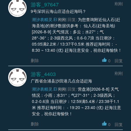
游客_97647
刚刚
9号深圳云海山庄适合赶海吗？
潮汐表精灵.EI
刚刚
回复:
为您查询附近仙人石(赶
海圣地)的潮汐数据供参考： 仙人石(赶海圣地)
[2026-8-9] 天气情况：多云；水27°；气
28°-36°；2-3级西北风；0.6-0.7浪 当日潮汐：
05:05满2.2米 / 13:37干0.5米 推荐赶海时间： -
8:30 ~ 13:40 (优) 赶海注意安全，祝你赶海愉快！
删除
0
回复
游客_4403
刚刚
广西省合浦县沙田港几点合适赶海
潮汐表精灵.EI
刚刚
回复:
营盘港[2026-8-8] 天气
情况：小雨；水31°；气27°-31°；2-3级西风；
0.2-0.6浪 当日潮汐：12:59满5.4米 / 23:38干1.1
米 推荐赶海时间： - 19:20 ~ 23:40 (优) 赶海注意
安全，祝你赶海愉快！
删除
0
回复