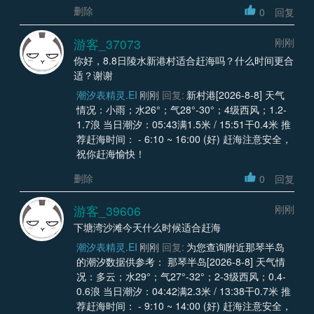
删除
0
回复
游客_37073
刚刚
你好，8.8日陵水新港村适合赶海吗？什么时间更合
适？谢谢
潮汐表精灵.EI
刚刚
回复:
新村港[2026-8-8] 天气
情况：小雨；水26°；气28°-30°；4级西风；1.2-
1.7浪 当日潮汐：05:43满1.5米 / 15:51干0.4米 推
荐赶海时间： - 6:10 ~ 16:00 (好) 赶海注意安全，
祝你赶海愉快！
删除
0
回复
游客_39606
刚刚
下塘湾沙滩今天什么时候适合赶海
潮汐表精灵.EI
刚刚
回复:
为您查询附近那琴半岛
的潮汐数据供参考： 那琴半岛[2026-8-8] 天气情
况：多云；水29°；气27°-32°；2-3级西风；0.4-
0.6浪 当日潮汐：04:42满2.3米 / 13:38干0.7米 推
荐赶海时间： - 9:10 ~ 14:00 (好) 赶海注意安全，