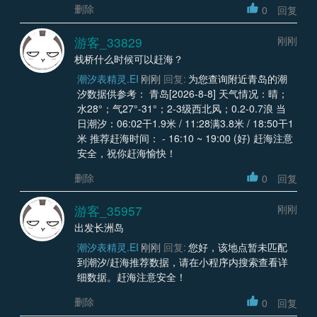
删除
0
回复
游客_33829
刚刚
栈桥什么时候可以赶海？
潮汐表精灵.EI
刚刚
回复:
为您查询附近青岛的潮
汐数据供参考： 青岛[2026-8-8] 天气情况：晴；
水28°；气27°-31°；2-3级西北风；0.2-0.7浪 当
日潮汐：06:02干1.9米 / 11:28满3.8米 / 18:50干1
米 推荐赶海时间： - 16:10 ~ 19:00 (好) 赶海注意
安全，祝你赶海愉快！
删除
0
回复
游客_35957
刚刚
出发长洲岛
潮汐表精灵.EI
刚刚
回复:
您好，该地点暂未匹配
到潮汐/赶海推荐数据，请在小程序内搜索查看详
细数据。赶海注意安全！
删除
0
回复