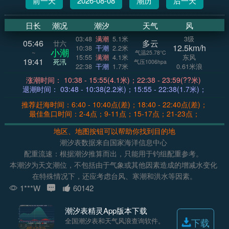
前一天
2026-08-08
潮历
后一天
日长
潮况
潮汐
天气
风
03:48
满潮
5.1米
3级
05:46
多云
廿六
12.5km/h
10:38
干潮
2.2米
小潮
~
气温25.78°C
15:55
满潮
4.1米
东风
19:41
死汛
气压1006hpa
22:38
干潮
1.7米
0.61米浪
涨潮时间： 10:38 - 15:55(4.1米)；22:38 - 23:59(??米)
退潮时间： 03:48 - 10:38(2.2米)；15:55 - 22:38(1.7米)；
推荐赶海时间：6:40 - 10:40点(差)；18:40 - 22:40点(差)；
最佳鱼口时间：2-4点；9-11点；15-17点；21-23点；
地区、地图按钮可以帮助你找到目的地
潮汐表数据来自国家海洋信息中心
配重流速：根据潮汐推算而出，只能用于钓组配重参考。
本潮汐为天文潮位，不包括由于气象或其他因素造成的增减水变化
在特殊情况下，还应考虑台风、寒潮和洪水等因素。
1***W
60142
潮汐表精灵App版本下载
全国潮汐表和天气风浪查询软件。
下载