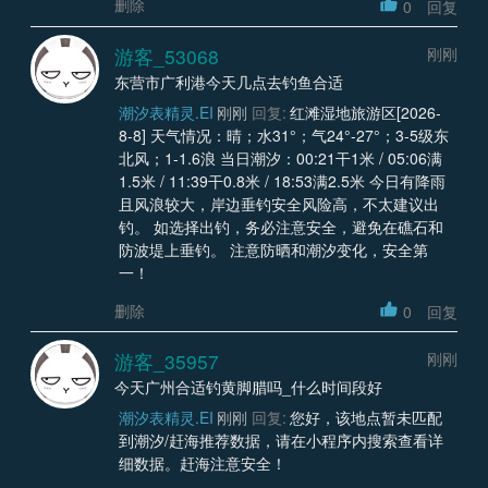
删除
0
回复
游客_53068
刚刚
东营市广利港今天几点去钓鱼合适
潮汐表精灵.EI
刚刚
回复:
红滩湿地旅游区[2026-
8-8] 天气情况：晴；水31°；气24°-27°；3-5级东
北风；1-1.6浪 当日潮汐：00:21干1米 / 05:06满
1.5米 / 11:39干0.8米 / 18:53满2.5米 今日有降雨
且风浪较大，岸边垂钓安全风险高，不太建议出
钓。 如选择出钓，务必注意安全，避免在礁石和
防波堤上垂钓。 注意防晒和潮汐变化，安全第
一！
删除
0
回复
游客_35957
刚刚
今天广州合适钓黄脚腊吗_什么时间段好
潮汐表精灵.EI
刚刚
回复:
您好，该地点暂未匹配
到潮汐/赶海推荐数据，请在小程序内搜索查看详
细数据。赶海注意安全！