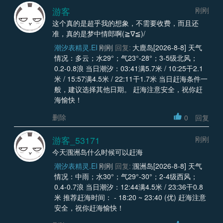
游客
刚刚
这个真的是超乎我的想象，不需要收费，而且还
准，真的是梦中情郎啊(≧∇≦)/
潮汐表精灵.EI
刚刚
回复:
大鹿岛[2026-8-8] 天气
情况：多云；水29°；气23°-28°；3-5级北风；
0.2-0.8浪 当日潮汐：03:41满5.7米 / 10:25干2.1
米 / 15:57满4.5米 / 22:11干1.7米 当日赶海条件一
般，建议选择其他日期。 赶海注意安全，祝你赶
海愉快！
删除
0
回复
游客_53171
刚刚
今天涠洲岛什么时候可以赶海
潮汐表精灵.EI
刚刚
回复:
涠洲岛[2026-8-8] 天气
情况：中雨；水30°；气29°-30°；2-4级西风；
0.4-0.7浪 当日潮汐：12:44满4.5米 / 23:36干0.8
米 推荐赶海时间： - 18:20 ~ 23:40 (优) 赶海注意
安全，祝你赶海愉快！