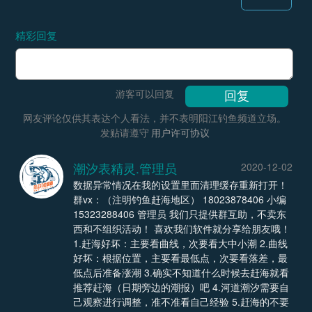
精彩回复
游客可以回复
网友评论仅供其表达个人看法，并不表明阳江钓鱼频道立场。
发贴请遵守
用户许可协议
潮汐表精灵.管理员
2020-12-02
数据异常情况在我的设置里面清理缓存重新打开！
群vx：（注明钓鱼赶海地区） 18023878406 小编
15323288406 管理员 我们只提供群互助，不卖东
西和不组织活动！ 喜欢我们软件就分享给朋友哦！
1.赶海好坏：主要看曲线，次要看大中小潮 2.曲线
好坏：根据位置，主要看最低点，次要看落差，最
低点后准备涨潮 3.确实不知道什么时候去赶海就看
推荐赶海（日期旁边的潮报）吧 4.河道潮汐需要自
己观察进行调整，准不准看自己经验 5.赶海的不要