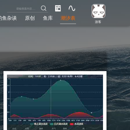
钓鱼杂谈
原创
鱼库
潮汐表
游客