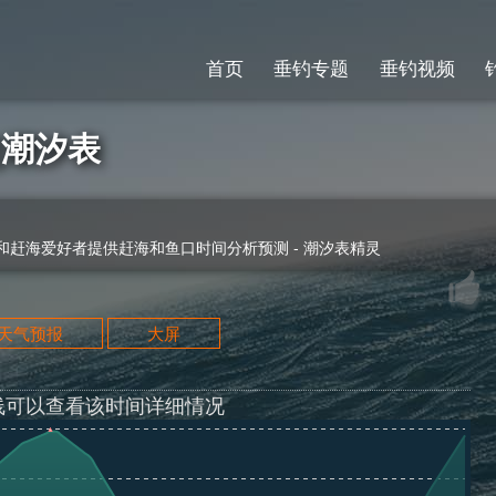
首页
垂钓专题
垂钓视频
9]潮汐表
赶海爱好者提供赶海和鱼口时间分析预测 - 潮汐表精灵
天天气预报
大屏
线可以查看该时间详细情况