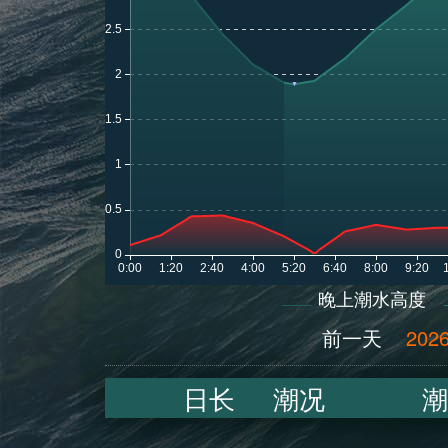
晚上潮水高度
前一天
2026
日长
潮况
潮