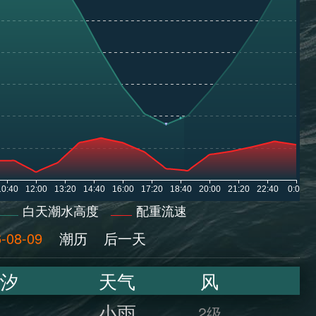
白天潮水高度
配重流速
-08-09
潮历
后一天
汐
天气
风
小雨
2级