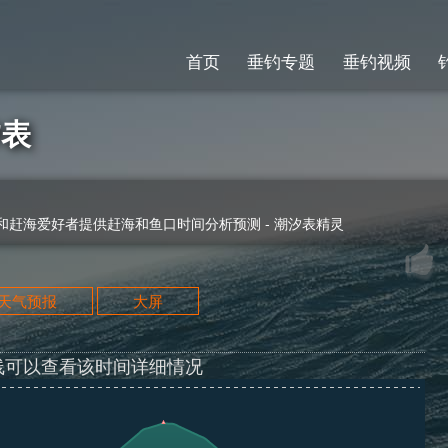
首页
垂钓专题
垂钓视频
汐表
赶海爱好者提供赶海和鱼口时间分析预测 - 潮汐表精灵
天天气预报
大屏
线可以查看该时间详细情况