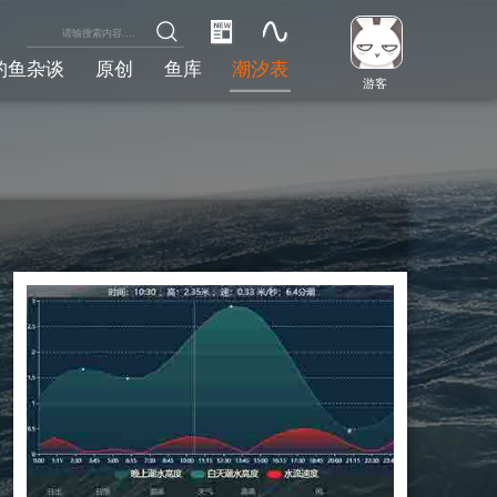
钓鱼杂谈
原创
鱼库
潮汐表
游客