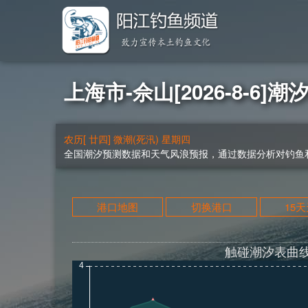
上海市-佘山[2026-8-6]潮
农历[ 廿四] 微潮(死汛) 星期四
全国潮汐预测数据和天气风浪预报，通过数据分析对钓鱼和
港口地图
切换港口
15
触碰潮汐表曲