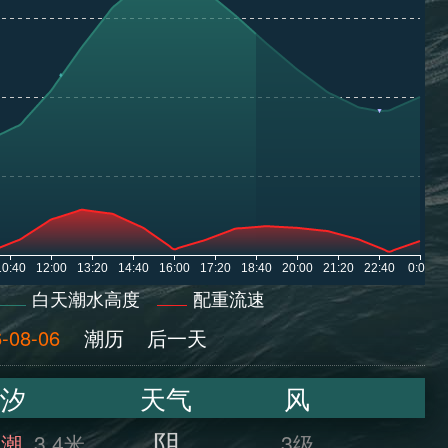
白天潮水高度
配重流速
-08-06
潮历
后一天
汐
天气
风
阴
满潮
3.4米
3级