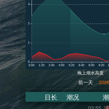
晚上潮水高度
前一天
2026
日长
潮况
潮
02:55