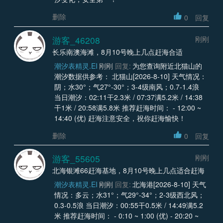
删除
0
回复
游客_46208
刚刚
长乐南澳海滩，8月10号晚上几点赶海合适
潮汐表精灵.EI
刚刚
回复:
为您查询附近北猫山的
潮汐数据供参考： 北猫山[2026-8-10] 天气情况：
阴；水30°；气27°-30°；3-4级南风；0.7-1.4浪
当日潮汐：02:11干2.3米 / 07:37满5.2米 / 14:38
干1米 / 20:58满5.8米 推荐赶海时间： - 12:00 ~
14:40 (优) 赶海注意安全，祝你赶海愉快！
删除
0
回复
游客_55605
刚刚
北海银滩66赶海基地，8月10号晚上几点适合赶海
潮汐表精灵.EI
刚刚
回复:
北海港[2026-8-10] 天气
情况：多云；水31°；气29°-34°；2-3级西北风；
0.3-0.5浪 当日潮汐：00:55干0.5米 / 14:49满5.2
米 推荐赶海时间： - 0:10 ~ 1:00 (优) - 20:20 ~