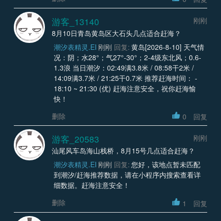
游客_13140
刚刚
8月10日青岛黄岛区大石头几点适合赶海？
潮汐表精灵.EI
刚刚
回复:
黄岛[2026-8-10] 天气情
况：阴；水28°；气27°-30°；2-4级东北风；0.6-
1.3浪 当日潮汐：02:49满3.8米 / 08:58干2米 /
14:09满3.7米 / 21:25干0.7米 推荐赶海时间： -
18:10 ~ 21:30 (优) 赶海注意安全，祝你赶海愉
快！
删除
0
回复
游客_20583
刚刚
汕尾风车岛海山栈桥，8月15号几点适合赶海？
潮汐表精灵.EI
刚刚
回复:
您好，该地点暂未匹配
到潮汐/赶海推荐数据，请在小程序内搜索查看详
细数据。赶海注意安全！
删除
1
回复