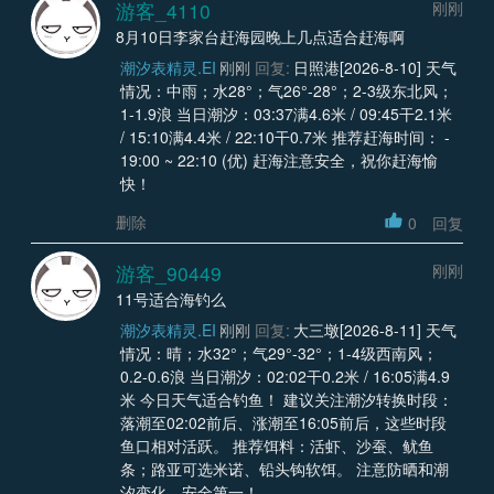
游客_4110
刚刚
8月10日李家台赶海园晚上几点适合赶海啊
潮汐表精灵.EI
刚刚
回复:
日照港[2026-8-10] 天气
情况：中雨；水28°；气26°-28°；2-3级东北风；
1-1.9浪 当日潮汐：03:37满4.6米 / 09:45干2.1米
/ 15:10满4.4米 / 22:10干0.7米 推荐赶海时间： -
19:00 ~ 22:10 (优) 赶海注意安全，祝你赶海愉
快！
删除
0
回复
游客_90449
刚刚
11号适合海钓么
潮汐表精灵.EI
刚刚
回复:
大三墩[2026-8-11] 天气
情况：晴；水32°；气29°-32°；1-4级西南风；
0.2-0.6浪 当日潮汐：02:02干0.2米 / 16:05满4.9
米 今日天气适合钓鱼！ 建议关注潮汐转换时段：
落潮至02:02前后、涨潮至16:05前后，这些时段
鱼口相对活跃。 推荐饵料：活虾、沙蚕、鱿鱼
条；路亚可选米诺、铅头钩软饵。 注意防晒和潮
汐变化，安全第一！