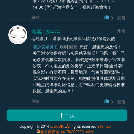
米 / 22:12满1.3米 推荐赶海时间： - 10:10 ~
14:00 (优) 赶海注意安全，祝你赶海愉快！
删除
0
回复
游客_23474
刚刚
地处浙江，退潮和涨潮跟实际情况好像是反的
潮汐表精灵.EI
刚刚
回复:
您好，感谢您的反馈！
关于潮汐涨退数据与实际感受相反的问题，我们已
记录并会核实数据源。潮汐预报数据来源于官方潮
汐表，不同地区的潮汐类型（正规半日潮/全日潮/
混合潮）有所不同，且受地形、气象等因素影响，
实际潮时可能存在偏差。如您能提供具体观测日期
和地点的详细对比信息，将帮助我们更准确地校准
数据。感谢您的支持！
删除
0
回复
All
Copyright © 2014
Eisk.CN
.
rights reserved
sitemap
粤公网安备 44170202000142号