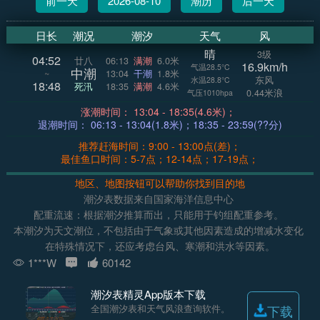
前一天
2026-08-10
潮历
后一天
日长
潮况
潮汐
天气
风
晴
3级
04:52
廿八
06:13
满潮
6.0米
16.9km/h
气温28.5°C
中潮
~
13:04
干潮
1.8米
东风
水温28.8°C
18:48
死汛
18:35
满潮
4.6米
0.44米浪
气压1010hpa
涨潮时间： 13:04 - 18:35(4.6米)；
退潮时间： 06:13 - 13:04(1.8米)；18:35 - 23:59(??分)
推荐赶海时间：9:00 - 13:00点(差)；
最佳鱼口时间：5-7点；12-14点；17-19点；
地区、地图按钮可以帮助你找到目的地
潮汐表数据来自国家海洋信息中心
配重流速：根据潮汐推算而出，只能用于钓组配重参考。
本潮汐为天文潮位，不包括由于气象或其他因素造成的增减水变化
在特殊情况下，还应考虑台风、寒潮和洪水等因素。
1***W
60142
潮汐表精灵App版本下载
全国潮汐表和天气风浪查询软件。
下载