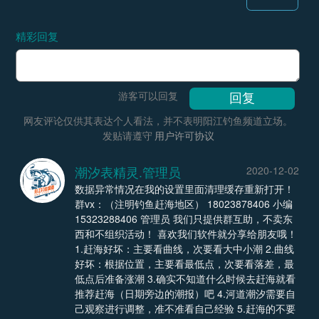
精彩回复
游客可以回复
网友评论仅供其表达个人看法，并不表明阳江钓鱼频道立场。
发贴请遵守
用户许可协议
潮汐表精灵.管理员
2020-12-02
数据异常情况在我的设置里面清理缓存重新打开！
群vx：（注明钓鱼赶海地区） 18023878406 小编
15323288406 管理员 我们只提供群互助，不卖东
西和不组织活动！ 喜欢我们软件就分享给朋友哦！
1.赶海好坏：主要看曲线，次要看大中小潮 2.曲线
好坏：根据位置，主要看最低点，次要看落差，最
低点后准备涨潮 3.确实不知道什么时候去赶海就看
推荐赶海（日期旁边的潮报）吧 4.河道潮汐需要自
己观察进行调整，准不准看自己经验 5.赶海的不要