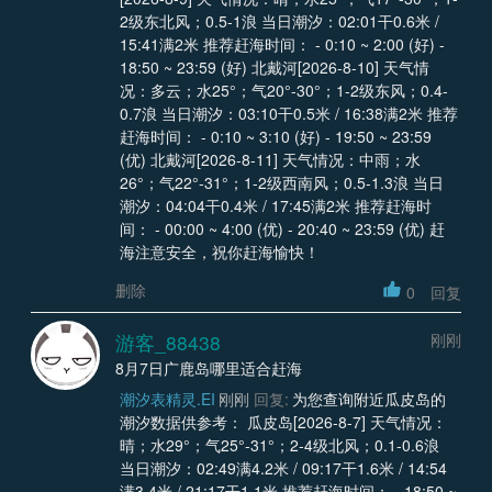
2级东北风；0.5-1浪 当日潮汐：02:01干0.6米 /
15:41满2米 推荐赶海时间： - 0:10 ~ 2:00 (好) -
18:50 ~ 23:59 (好) 北戴河[2026-8-10] 天气情
况：多云；水25°；气20°-30°；1-2级东风；0.4-
0.7浪 当日潮汐：03:10干0.5米 / 16:38满2米 推荐
赶海时间： - 0:10 ~ 3:10 (好) - 19:50 ~ 23:59
(优) 北戴河[2026-8-11] 天气情况：中雨；水
26°；气22°-31°；1-2级西南风；0.5-1.3浪 当日
潮汐：04:04干0.4米 / 17:45满2米 推荐赶海时
间： - 00:00 ~ 4:00 (优) - 20:40 ~ 23:59 (优) 赶
海注意安全，祝你赶海愉快！
删除
0
回复
游客_88438
刚刚
8月7日广鹿岛哪里适合赶海
潮汐表精灵.EI
刚刚
回复:
为您查询附近瓜皮岛的
潮汐数据供参考： 瓜皮岛[2026-8-7] 天气情况：
晴；水29°；气25°-31°；2-4级北风；0.1-0.6浪
当日潮汐：02:49满4.2米 / 09:17干1.6米 / 14:54
满3.4米 / 21:17干1.1米 推荐赶海时间： - 18:50 ~