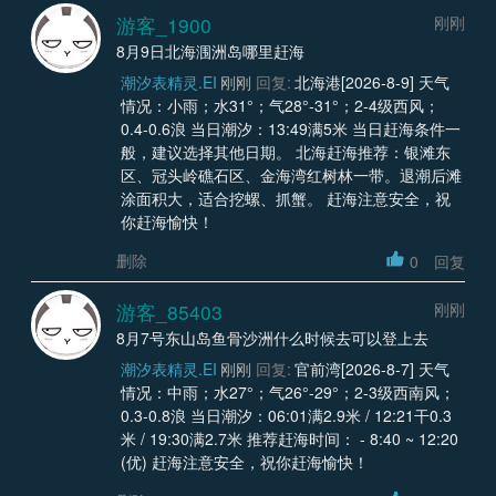
游客_1900
刚刚
8月9日北海涠洲岛哪里赶海
潮汐表精灵.EI
刚刚
回复:
北海港[2026-8-9] 天气
情况：小雨；水31°；气28°-31°；2-4级西风；
0.4-0.6浪 当日潮汐：13:49满5米 当日赶海条件一
般，建议选择其他日期。 北海赶海推荐：银滩东
区、冠头岭礁石区、金海湾红树林一带。退潮后滩
涂面积大，适合挖螺、抓蟹。 赶海注意安全，祝
你赶海愉快！
删除
0
回复
游客_85403
刚刚
8月7号东山岛鱼骨沙洲什么时候去可以登上去
潮汐表精灵.EI
刚刚
回复:
官前湾[2026-8-7] 天气
情况：中雨；水27°；气26°-29°；2-3级西南风；
0.3-0.8浪 当日潮汐：06:01满2.9米 / 12:21干0.3
米 / 19:30满2.7米 推荐赶海时间： - 8:40 ~ 12:20
(优) 赶海注意安全，祝你赶海愉快！