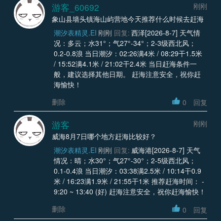
游客_60692
刚刚
象山县墙头镇海山屿营地今天推荐什么时候去赶海
潮汐表精灵.EI
刚刚
回复:
西泽[2026-8-7] 天气情
况：多云；水31°；气27°-34°；2-3级西北风；
0.2-0.8浪 当日潮汐：02:26满4米 / 08:29干1.5米
/ 15:52满4.1米 / 21:02干2.4米 当日赶海条件一
般，建议选择其他日期。 赶海注意安全，祝你赶
海愉快！
删除
0
回复
游客
刚刚
威海8月7日哪个地方赶海比较好？
潮汐表精灵.EI
刚刚
回复:
威海港[2026-8-7] 天气
情况：晴；水30°；气27°-30°；2-5级西北风；
0.1-0.4浪 当日潮汐：03:38满2.5米 / 10:14干0.9
米 / 16:23满1.9米 / 21:55干1米 推荐赶海时间： -
9:20 ~ 13:40 (好) 赶海注意安全，祝你赶海愉快！
删除
0
回复