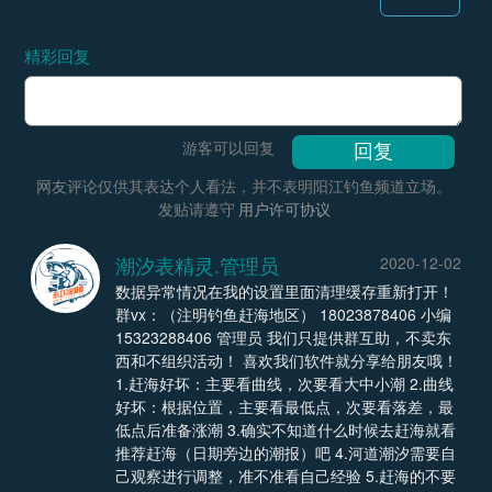
精彩回复
游客可以回复
网友评论仅供其表达个人看法，并不表明阳江钓鱼频道立场。
发贴请遵守
用户许可协议
潮汐表精灵.管理员
2020-12-02
数据异常情况在我的设置里面清理缓存重新打开！
群vx：（注明钓鱼赶海地区） 18023878406 小编
15323288406 管理员 我们只提供群互助，不卖东
西和不组织活动！ 喜欢我们软件就分享给朋友哦！
1.赶海好坏：主要看曲线，次要看大中小潮 2.曲线
好坏：根据位置，主要看最低点，次要看落差，最
低点后准备涨潮 3.确实不知道什么时候去赶海就看
推荐赶海（日期旁边的潮报）吧 4.河道潮汐需要自
己观察进行调整，准不准看自己经验 5.赶海的不要