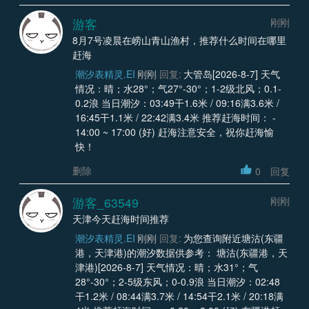
游客
刚刚
8月7号凌晨在崂山青山渔村，推荐什么时间在哪里
赶海
潮汐表精灵.EI
刚刚
回复:
大管岛[2026-8-7] 天气
情况：晴；水28°；气27°-30°；1-2级北风；0.1-
0.2浪 当日潮汐：03:49干1.6米 / 09:16满3.6米 /
16:45干1.1米 / 22:42满3.4米 推荐赶海时间： -
14:00 ~ 17:00 (好) 赶海注意安全，祝你赶海愉
快！
删除
0
回复
游客_63549
刚刚
天津今天赶海时间推荐
潮汐表精灵.EI
刚刚
回复:
为您查询附近塘沽(东疆
港，天津港)的潮汐数据供参考： 塘沽(东疆港，天
津港)[2026-8-7] 天气情况：晴；水31°；气
28°-30°；2-5级东风；0-0.9浪 当日潮汐：02:48
干1.2米 / 08:44满3.7米 / 14:54干2.1米 / 20:18满