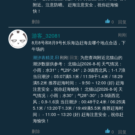
附近。注意防晒。 赶海注意安全，祝你赶海愉
快！
删除
0
回复
游客_32081
刚刚
8月8号和8月9号长乐海边赶海去哪个地点合适，下
午场的
潮汐表精灵.EI
刚刚
回复:
为您查询附近北猫山的
潮汐数据供参考： 北猫山[2026-8-8] 天气情况：
小雨；水31°；气29°-34°；2-3级西北风；1-1.7浪
当日潮汐：05:07满5.1米 / 11:59干1.4米 / 18:29
满5.2米 推荐赶海时间： - 9:50 ~ 12:00 (好) 赶海
注意安全，祝你赶海愉快！ 北猫山[2026-8-9] 天
气情况：小雨；水30°；气28°-30°；3-5级西北
风；0.9-1.6浪 当日潮汐：00:48干2.4米 / 06:25满
5.1米 / 13:20干1.3米 / 19:49满5.5米 推荐赶海时
间： - 11:00 ~ 13:20 (好) 赶海注意安全，祝你赶
海愉快！
删除
0
回复