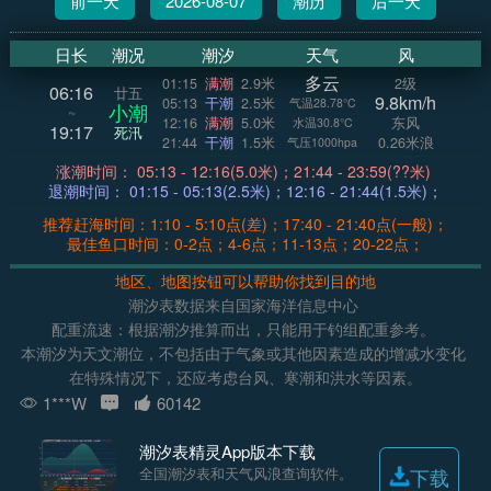
前一天
2026-08-07
潮历
后一天
日长
潮况
潮汐
天气
风
多云
01:15
满潮
2.9米
2级
06:16
廿五
9.8km/h
05:13
干潮
2.5米
气温28.78°C
小潮
~
12:16
满潮
5.0米
东风
水温30.8°C
19:17
死汛
21:44
干潮
1.5米
0.26米浪
气压1000hpa
涨潮时间： 05:13 - 12:16(5.0米)；21:44 - 23:59(??米)
退潮时间： 01:15 - 05:13(2.5米)；12:16 - 21:44(1.5米)；
推荐赶海时间：1:10 - 5:10点(差)；17:40 - 21:40点(一般)；
最佳鱼口时间：0-2点；4-6点；11-13点；20-22点；
地区、地图按钮可以帮助你找到目的地
潮汐表数据来自国家海洋信息中心
配重流速：根据潮汐推算而出，只能用于钓组配重参考。
本潮汐为天文潮位，不包括由于气象或其他因素造成的增减水变化
在特殊情况下，还应考虑台风、寒潮和洪水等因素。
1***W
60142
潮汐表精灵App版本下载
全国潮汐表和天气风浪查询软件。
下载