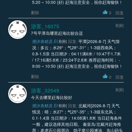
5:20 ~ 10:00 (好) 赶海注意安全，祝你赶海愉快！
删除
0
回复
游客_16075
刚刚
7号平潭岛哪里赶海比较合适
潮汐表精灵.EI
刚刚
回复:
平潭[2026-8-7] 天气情
况：多云；水29°；气28°-31°；1-3级西南风；
0.8-1.5浪 当日潮汐：04:11满6米 / 10:47干1.7米
/ 17:16满5.8米 / 23:24干2.8米 推荐赶海时间： -
9:00 ~ 10:50 (好) 赶海注意安全，祝你赶海愉快！
删除
0
回复
游客_32549
刚刚
今天去哪里赶海比较好
潮汐表精灵.EI
刚刚
回复:
北戴河[2026-8-7] 天气
情况：晴；水27°；气25°-35°；1-3级东北风；
0.1-1.4浪 当日潮汐：14:08满1.8米 当日赶海条件
一般，建议选择其他日期。 秦皇岛/北戴河赶海推
荐：老虎石公园周边、鸽子窝公园滩涂、东山码头