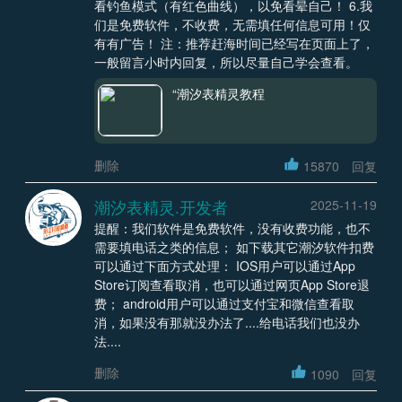
看钓鱼模式（有红色曲线），以免看晕自己！ 6.我
们是免费软件，不收费，无需填任何信息可用！仅
有有广告！ 注：推荐赶海时间已经写在页面上了，
一般留言小时内回复，所以尽量自己学会查看。
“潮汐表精灵教程
删除
15870
回复
潮汐表精灵.开发者
2025-11-19
提醒：我们软件是免费软件，没有收费功能，也不
需要填电话之类的信息； 如下载其它潮汐软件扣费
可以通过下面方式处理： IOS用户可以通过App
Store订阅查看取消，也可以通过网页App Store退
费； android用户可以通过支付宝和微信查看取
消，如果没有那就没办法了....给电话我们也没办
法....
删除
1090
回复