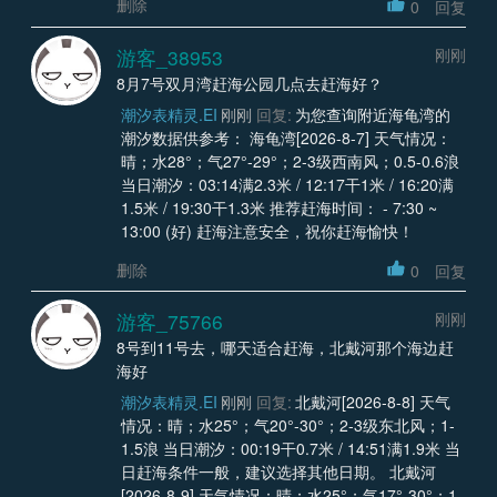
删除
0
回复
游客_38953
刚刚
8月7号双月湾赶海公园几点去赶海好？
潮汐表精灵.EI
刚刚
回复:
为您查询附近海龟湾的
潮汐数据供参考： 海龟湾[2026-8-7] 天气情况：
晴；水28°；气27°-29°；2-3级西南风；0.5-0.6浪
当日潮汐：03:14满2.3米 / 12:17干1米 / 16:20满
1.5米 / 19:30干1.3米 推荐赶海时间： - 7:30 ~
13:00 (好) 赶海注意安全，祝你赶海愉快！
删除
0
回复
游客_75766
刚刚
8号到11号去，哪天适合赶海，北戴河那个海边赶
海好
潮汐表精灵.EI
刚刚
回复:
北戴河[2026-8-8] 天气
情况：晴；水25°；气20°-30°；2-3级东北风；1-
1.5浪 当日潮汐：00:19干0.7米 / 14:51满1.9米 当
日赶海条件一般，建议选择其他日期。 北戴河
[2026-8-9] 天气情况：晴；水25°；气17°-30°；1-