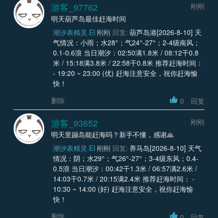
游客_97762
刚刚
明天葫芦岛最佳赶海时间
潮汐表精灵.EI
刚刚
回复:
葫芦岛港[2026-8-10] 天
气情况：小雨；水28°；气24°-27°；2-4级南风；
0.1-0.6浪 当日潮汐：02:50满1.8米 / 08:12干0.8
米 / 15:18满3.8米 / 22:58干0.8米 推荐赶海时间：
- 19:20 ~ 23:00 (优) 赶海注意安全，祝你赶海愉
快！
删除
0
回复
游客_93652
刚刚
明天里蹦岛能赶海吗？新手不懂，感谢🙏
潮汐表精灵.EI
刚刚
回复:
养马岛[2026-8-10] 天气
情况：阴；水29°；气26°-27°；3-4级东风；0.4-
0.5浪 当日潮汐：00:42干1.3米 / 06:57满2.6米 /
14:03干0.7米 / 20:15满2.4米 推荐赶海时间： -
10:30 ~ 14:00 (好) 赶海注意安全，祝你赶海愉
快！
删除
0
回复