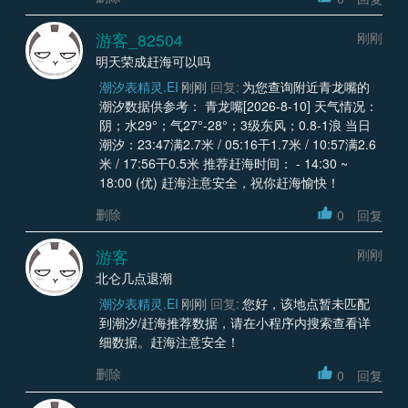
游客_82504
刚刚
明天荣成赶海可以吗
潮汐表精灵.EI
刚刚
回复:
为您查询附近青龙嘴的
潮汐数据供参考： 青龙嘴[2026-8-10] 天气情况：
阴；水29°；气27°-28°；3级东风；0.8-1浪 当日
潮汐：23:47满2.7米 / 05:16干1.7米 / 10:57满2.6
米 / 17:56干0.5米 推荐赶海时间： - 14:30 ~
18:00 (优) 赶海注意安全，祝你赶海愉快！
删除
0
回复
游客
刚刚
北仑几点退潮
潮汐表精灵.EI
刚刚
回复:
您好，该地点暂未匹配
到潮汐/赶海推荐数据，请在小程序内搜索查看详
细数据。赶海注意安全！
删除
0
回复