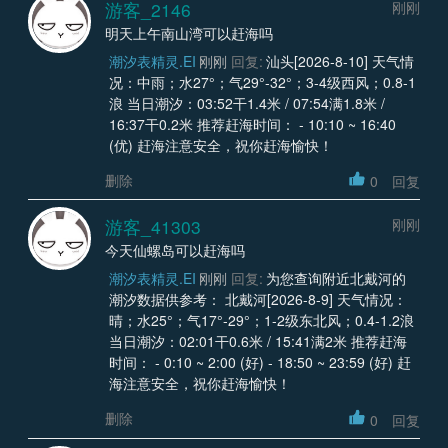
游客_2146
刚刚
明天上午南山湾可以赶海吗
潮汐表精灵.EI
刚刚
回复:
汕头[2026-8-10] 天气情
况：中雨；水27°；气29°-32°；3-4级西风；0.8-1
浪 当日潮汐：03:52干1.4米 / 07:54满1.8米 /
16:37干0.2米 推荐赶海时间： - 10:10 ~ 16:40
(优) 赶海注意安全，祝你赶海愉快！
删除
0
回复
游客_41303
刚刚
今天仙螺岛可以赶海吗
潮汐表精灵.EI
刚刚
回复:
为您查询附近北戴河的
潮汐数据供参考： 北戴河[2026-8-9] 天气情况：
晴；水25°；气17°-29°；1-2级东北风；0.4-1.2浪
当日潮汐：02:01干0.6米 / 15:41满2米 推荐赶海
时间： - 0:10 ~ 2:00 (好) - 18:50 ~ 23:59 (好) 赶
海注意安全，祝你赶海愉快！
删除
0
回复