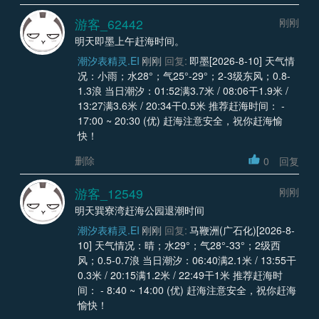
游客_62442
刚刚
明天即墨上午赶海时间。
潮汐表精灵.EI
刚刚
回复:
即墨[2026-8-10] 天气情
况：小雨；水28°；气25°-29°；2-3级东风；0.8-
1.3浪 当日潮汐：01:52满3.7米 / 08:06干1.9米 /
13:27满3.6米 / 20:34干0.5米 推荐赶海时间： -
17:00 ~ 20:30 (优) 赶海注意安全，祝你赶海愉
快！
删除
0
回复
游客_12549
刚刚
明天巽寮湾赶海公园退潮时间
潮汐表精灵.EI
刚刚
回复:
马鞭洲(广石化)[2026-8-
10] 天气情况：晴；水29°；气28°-33°；2级西
风；0.5-0.7浪 当日潮汐：06:40满2.1米 / 13:55干
0.3米 / 20:15满1.2米 / 22:49干1米 推荐赶海时
间： - 8:40 ~ 14:00 (优) 赶海注意安全，祝你赶海
愉快！