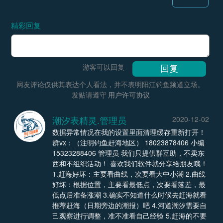
精彩回复
游客可以回复
网友评论仅供其表达个人看法，并不表明阳江钓鱼频道立场。
发贴请遵守
用户许可协议
潮汐表精灵.管理员
2020-12-02
数据异常情况在我的设置里面清理缓存重新打开！
群vx：（注明钓鱼赶海地区） 18023878406 小编
15323288406 管理员 我们只提供群互助，不卖东
西和不组织活动！ 喜欢我们软件就分享给朋友哦！
1.赶海好坏：主要看曲线，次要看大中小潮 2.曲线
好坏：根据位置，主要看最低点，次要看落差，最
低点后准备涨潮 3.确实不知道什么时候去赶海就看
推荐赶海（日期旁边的潮报）吧 4.河道潮汐需要自
己观察进行调整，准不准看自己经验 5.赶海的不要