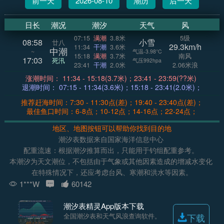
前一天
2026-08-10
潮历
后一天
日长
潮况
潮汐
天气
风
07:15
满潮
3.8米
5级
08:58
小雪
廿八
29.3km/h
11:34
干潮
3.6米
中潮
~
气温-3.98°C
15:18
满潮
3.7米
南风
17:03
死汛
气压992hpa
23:41
干潮
2.0米
2.06米浪
涨潮时间： 11:34 - 15:18(3.7米)；23:41 - 23:59(??米)
退潮时间： 07:15 - 11:34(3.6米)；15:18 - 23:41(2.0米)；
推荐赶海时间：7:30 - 11:30点(差)；19:40 - 23:40点(差)；
最佳鱼口时间：6-8点；10-12点；14-16点；22-24点；
地区、地图按钮可以帮助你找到目的地
潮汐表数据来自国家海洋信息中心
配重流速：根据潮汐推算而出，只能用于钓组配重参考。
本潮汐为天文潮位，不包括由于气象或其他因素造成的增减水变化
在特殊情况下，还应考虑台风、寒潮和洪水等因素。
1***W
60142
潮汐表精灵App版本下载
全国潮汐表和天气风浪查询软件。
下载