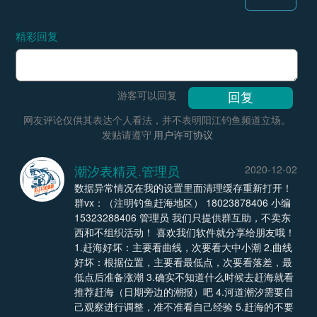
精彩回复
游客可以回复
网友评论仅供其表达个人看法，并不表明阳江钓鱼频道立场。
发贴请遵守
用户许可协议
潮汐表精灵.管理员
2020-12-02
数据异常情况在我的设置里面清理缓存重新打开！
群vx：（注明钓鱼赶海地区） 18023878406 小编
15323288406 管理员 我们只提供群互助，不卖东
西和不组织活动！ 喜欢我们软件就分享给朋友哦！
1.赶海好坏：主要看曲线，次要看大中小潮 2.曲线
好坏：根据位置，主要看最低点，次要看落差，最
低点后准备涨潮 3.确实不知道什么时候去赶海就看
推荐赶海（日期旁边的潮报）吧 4.河道潮汐需要自
己观察进行调整，准不准看自己经验 5.赶海的不要