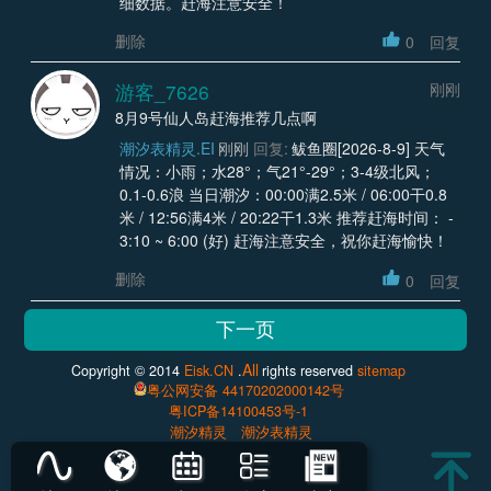
细数据。赶海注意安全！
删除
0
回复
游客_7626
刚刚
8月9号仙人岛赶海推荐几点啊
潮汐表精灵.EI
刚刚
回复:
鲅鱼圈[2026-8-9] 天气
情况：小雨；水28°；气21°-29°；3-4级北风；
0.1-0.6浪 当日潮汐：00:00满2.5米 / 06:00干0.8
米 / 12:56满4米 / 20:22干1.3米 推荐赶海时间： -
3:10 ~ 6:00 (好) 赶海注意安全，祝你赶海愉快！
删除
0
回复
All
Copyright © 2014
Eisk.CN
.
rights reserved
sitemap
粤公网安备 44170202000142号
粤ICP备14100453号-1
潮汐精灵
潮汐表精灵