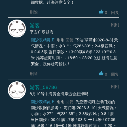
细数据。赶海注意安全！
删除
0
回复
游客
刚刚
平安广场赶海
潮汐表精灵.EI
刚刚
回复:
下泊(草潭)[2026-8-8] 天
气情况：中雨；水31°；气28°-30°；2-4级西风；
0.2-0.5浪 当日潮汐：13:20满4.8米 / 23:19干0.8
米 推荐赶海时间： - 18:50 ~ 23:20 (优) 赶海注意
安全，祝你赶海愉快！
删除
0
回复
游客_58786
刚刚
8月10号中海黄金海岸适合赶海吗
潮汐表精灵.EI
刚刚
回复:
为您查询附近海门港的
潮汐数据供参考： 海门港[2026-8-10] 天气情况：
小雨；水27°；气28°-35°；2-3级西风；0.8-1浪
当日潮汐：00:01满1.7米 / 03:31干1.4米 / 07:05
满1.6米 / 16:15干0.1米 推荐赶海时间： - 7:20 ~