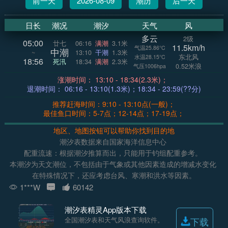
前一天
2026-08-09
潮历
后一天
日长
潮况
潮汐
天气
风
多云
2级
05:00
廿七
06:16
满潮
3.1米
11.5km/h
气温25.86°C
中潮
~
13:10
干潮
1.3米
东北风
水温28.15°C
18:56
死汛
18:34
满潮
2.3米
0.52米浪
气压1006hpa
涨潮时间： 13:10 - 18:34(2.3米)；
退潮时间： 06:16 - 13:10(1.3米)；18:34 - 23:59(??分)
推荐赶海时间：9:10 - 13:10点(一般)；
最佳鱼口时间：5-7点；12-14点；17-19点；
地区、地图按钮可以帮助你找到目的地
潮汐表数据来自国家海洋信息中心
配重流速：根据潮汐推算而出，只能用于钓组配重参考。
本潮汐为天文潮位，不包括由于气象或其他因素造成的增减水变化
在特殊情况下，还应考虑台风、寒潮和洪水等因素。
1***W
60142
潮汐表精灵App版本下载
全国潮汐表和天气风浪查询软件。
下载