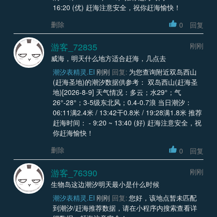
16:20 (优) 赶海注意安全，祝你赶海愉快！
删除
0
回复
游客_72835
刚刚
威海，明天什么地方适合赶海，几点去
潮汐表精灵.EI
刚刚
回复:
为您查询附近双岛西山
(赶海圣地)的潮汐数据供参考： 双岛西山(赶海圣
地)[2026-8-9] 天气情况：多云；水29°；气
26°-28°；3-5级东北风；0.4-0.7浪 当日潮汐：
06:11满2.4米 / 13:42干0.8米 / 19:28满1.8米 推荐
赶海时间： - 9:20 ~ 13:40 (好) 赶海注意安全，祝
你赶海愉快！
删除
0
回复
游客_76390
刚刚
生物岛这边潮汐明天最小是什么时候
潮汐表精灵.EI
刚刚
回复:
您好，该地点暂未匹配
到潮汐/赶海推荐数据，请在小程序内搜索查看详