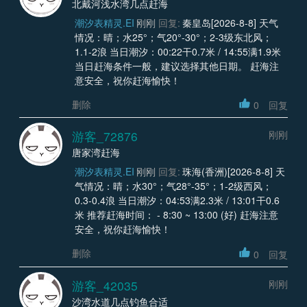
北戴河浅水湾几点赶海
潮汐表精灵.EI
刚刚
回复:
秦皇岛[2026-8-8] 天气
情况：晴；水25°；气20°-30°；2-3级东北风；
1.1-2浪 当日潮汐：00:22干0.7米 / 14:55满1.9米
当日赶海条件一般，建议选择其他日期。 赶海注
意安全，祝你赶海愉快！
删除
0
回复
游客_72876
刚刚
唐家湾赶海
潮汐表精灵.EI
刚刚
回复:
珠海(香洲)[2026-8-8] 天
气情况：晴；水30°；气28°-35°；1-2级西风；
0.3-0.4浪 当日潮汐：04:53满2.3米 / 13:01干0.6
米 推荐赶海时间： - 8:30 ~ 13:00 (好) 赶海注意
安全，祝你赶海愉快！
删除
0
回复
游客_42035
刚刚
沙湾水道几点钓鱼合适