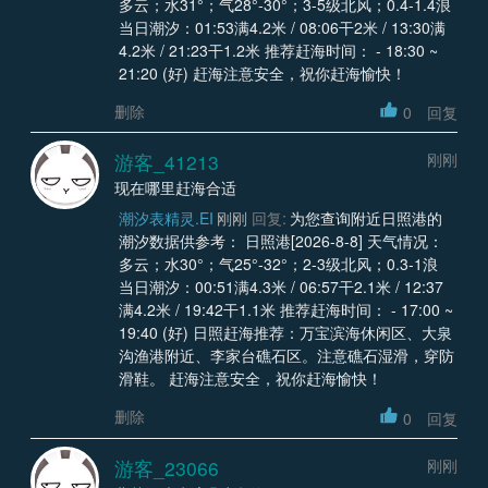
多云；水31°；气28°-30°；3-5级北风；0.4-1.4浪
当日潮汐：01:53满4.2米 / 08:06干2米 / 13:30满
4.2米 / 21:23干1.2米 推荐赶海时间： - 18:30 ~
21:20 (好) 赶海注意安全，祝你赶海愉快！
删除
0
回复
游客_41213
刚刚
现在哪里赶海合适
潮汐表精灵.EI
刚刚
回复:
为您查询附近日照港的
潮汐数据供参考： 日照港[2026-8-8] 天气情况：
多云；水30°；气25°-32°；2-3级北风；0.3-1浪
当日潮汐：00:51满4.3米 / 06:57干2.1米 / 12:37
满4.2米 / 19:42干1.1米 推荐赶海时间： - 17:00 ~
19:40 (好) 日照赶海推荐：万宝滨海休闲区、大泉
沟渔港附近、李家台礁石区。注意礁石湿滑，穿防
滑鞋。 赶海注意安全，祝你赶海愉快！
删除
0
回复
游客_23066
刚刚