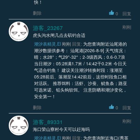
快！
删除
0
回复
游客_23267
刚刚
虎头沟水闸几点去矶钓合适
潮汐表精灵.EI
刚刚
回复:
为您查询附近汕尾港的
潮汐数据供参考： 汕尾港[2026-8-9] 天气情况：
晴；水28°；气29°-32°；2-3级西风；0.6-0.7浪
当日潮汐：05:28满1.7米 / 14:42干0.2米 今日天
气适合钓鱼！ 建议关注潮汐转换时段：涨潮至
05:28前后、落潮至14:42前后，这些时段鱼口相
对活跃。 推荐饵料：活虾、沙蚕、鱿鱼条；路亚
可选米诺、铅头钩软饵。 注意防晒和潮汐变化，
安全第一！
删除
0
回复
游客_89331
刚刚
海口荣山寮村今天可以赶海吗
潮汐表精灵.EI
刚刚
回复:
为您查询附近海口(秀英