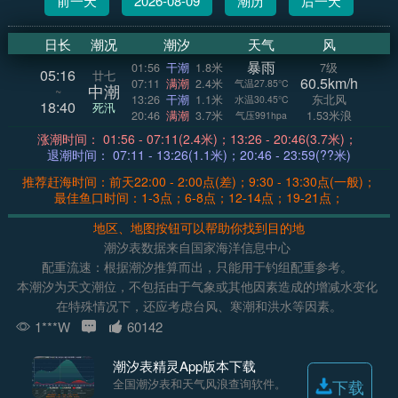
前一天
2026-08-09
潮历
后一天
日长
潮况
潮汐
天气
风
暴雨
01:56
干潮
1.8米
7级
05:16
廿七
60.5km/h
07:11
满潮
2.4米
气温27.85°C
中潮
~
13:26
干潮
1.1米
东北风
水温30.45°C
18:40
死汛
20:46
满潮
3.7米
1.53米浪
气压991hpa
涨潮时间： 01:56 - 07:11(2.4米)；13:26 - 20:46(3.7米)；
退潮时间： 07:11 - 13:26(1.1米)；20:46 - 23:59(??米)
推荐赶海时间：前天22:00 - 2:00点(差)；9:30 - 13:30点(一般)；
最佳鱼口时间：1-3点；6-8点；12-14点；19-21点；
地区、地图按钮可以帮助你找到目的地
潮汐表数据来自国家海洋信息中心
配重流速：根据潮汐推算而出，只能用于钓组配重参考。
本潮汐为天文潮位，不包括由于气象或其他因素造成的增减水变化
在特殊情况下，还应考虑台风、寒潮和洪水等因素。
1***W
60142
潮汐表精灵App版本下载
全国潮汐表和天气风浪查询软件。
下载