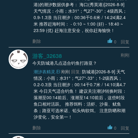
港)的潮汐数据供参考： 海口(秀英港)[2026-8-9]
天气情况：小雨；水31°；气27°-30°；4级西风；
0.9-1.3浪 当日潮汐：00:36干0.6米 / 14:24满2.4
米 推荐赶海时间： - 0:10 ~ 1:00 (好) - 18:40 ~
23:59 (优) 赶海注意安全，祝你赶海愉快！
删除
0
回复
游客_32638
刚刚
今天防城港几点适合钓鱼打路亚？
潮汐表精灵.EI
刚刚
回复:
防城港[2026-8-9] 天气
情况：小雨；水31°；气27°-33°；1-2级西风；
0.2-0.3浪 当日潮汐：00:14干0.7米 / 14:10满4.7
米 今日天气适合钓鱼！ 建议关注潮汐转换时段：
落潮至00:14前后、涨潮至14:10前后，这些时段
鱼口相对活跃。 推荐饵料：活虾、沙蚕、鱿鱼
条；路亚可选米诺、铅头钩软饵。 注意防晒和潮
汐变化，安全第一！
删除
0
回复