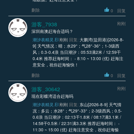
删除
0
回复
游客_7938
刚刚
深圳南澳赶海合适吗？
潮汐表精灵.EI
刚刚
回复:
大鹏湾(盐田港)[2026-8-
9] 天气情况：晴；水29°；气28°-36°；1-3级西
风；0.3-0.4浪 当日潮汐：05:53满2米 / 12:59干
0.4米 推荐赶海时间： - 8:10 ~ 13:00 (优) 赶海注
意安全，祝你赶海愉快！
删除
0
回复
游客_30642
刚刚
现在彩蝶湾适合赶海吗
潮汐表精灵.EI
刚刚
回复:
东山[2026-8-9] 天气情
况：多云；水28°；气29°-33°；2-3级西风；0.5-
0.6浪 当日潮汐：02:13干1.8米 / 08:17满3.1米 /
14:58干0.5米 / 22:31满3.3米 推荐赶海时间： -
11:30 ~ 15:00 (优) 赶海注意安全，祝你赶海愉