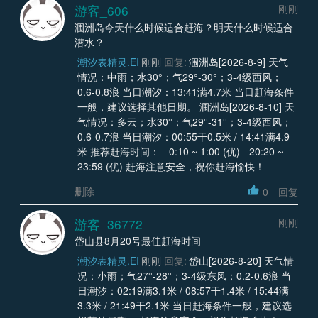
游客_606
刚刚
涠洲岛今天什么时候适合赶海？明天什么时候适合
潜水？
潮汐表精灵.EI
刚刚
回复:
涠洲岛[2026-8-9] 天气
情况：中雨；水30°；气29°-30°；3-4级西风；
0.6-0.8浪 当日潮汐：13:41满4.7米 当日赶海条件
一般，建议选择其他日期。 涠洲岛[2026-8-10] 天
气情况：多云；水30°；气29°-31°；3-4级西风；
0.6-0.7浪 当日潮汐：00:55干0.5米 / 14:41满4.9
米 推荐赶海时间： - 0:10 ~ 1:00 (优) - 20:20 ~
23:59 (优) 赶海注意安全，祝你赶海愉快！
删除
0
回复
游客_36772
刚刚
岱山县8月20号最佳赶海时间
潮汐表精灵.EI
刚刚
回复:
岱山[2026-8-20] 天气情
况：小雨；气27°-28°；3-4级东风；0.2-0.6浪 当
日潮汐：02:19满3.1米 / 08:57干1.4米 / 15:44满
3.3米 / 21:49干2.1米 当日赶海条件一般，建议选