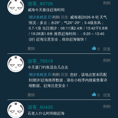
游客_85726
刚刚
威海今天最佳赶海时间
潮汐表精灵.EI
刚刚
回复:
威海港[2026-8-9] 天气
情况：多云；水29°；气26°-29°；3-4级东风；
0.7-1浪 当日潮汐：06:11满2.4米 / 13:42干0.8米
/ 19:28满1.8米 推荐赶海时间： - 9:20 ~ 13:40
(好) 赶海注意安全，祝你赶海愉快！
删除
0
回复
游客_76519
刚刚
今天厦门钓鱼适合几点去
潮汐表精灵.EI
刚刚
回复:
您好，该地点暂未匹配
到潮汐/赶海推荐数据，请在小程序内搜索查看详
细数据。赶海注意安全！
删除
0
回复
游客_60435
刚刚
石老人什么时间能赶海