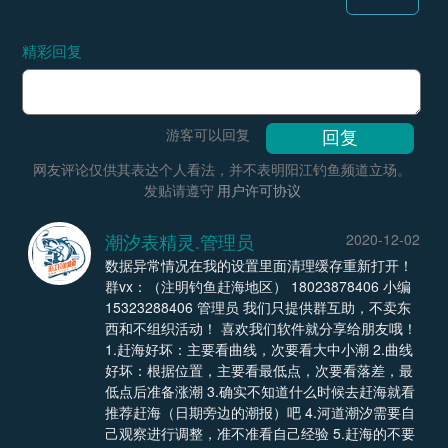
精彩回复
游客可以回复
网友评论仅供其表达个人看法，并不表明阳江钓鱼频道立场。
发贴请遵守
用户许可协议
潮汐表精灵.管理员
2020-12-02
数据异常情况在我的设置里面清理缓存重新打开！
群vx：（注明钓鱼赶海地区） 18023878406 小编
15323288406 管理员 我们只提供群互助，不卖东
西和不组织活动！ 喜欢我们软件就分享给朋友哦！
1.赶海好坏：主要看曲线，次要看大中小潮 2.曲线
好坏：根据位置，主要看最低点，次要看落差，最
低点后准备涨潮 3.确实不知道什么时候去赶海就看
推荐赶海（日期旁边的潮报）吧 4.河道潮汐需要自
己观察进行调整，准不准看自己经验 5.赶海的不要