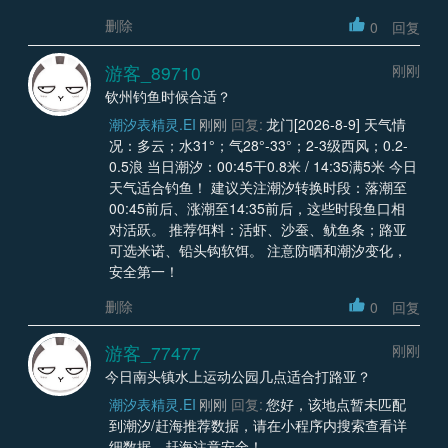
删除
0
回复
游客_89710
刚刚
钦州钓鱼时候合适？
潮汐表精灵.EI
刚刚
回复:
龙门[2026-8-9] 天气情
况：多云；水31°；气28°-33°；2-3级西风；0.2-
0.5浪 当日潮汐：00:45干0.8米 / 14:35满5米 今日
天气适合钓鱼！ 建议关注潮汐转换时段：落潮至
00:45前后、涨潮至14:35前后，这些时段鱼口相
对活跃。 推荐饵料：活虾、沙蚕、鱿鱼条；路亚
可选米诺、铅头钩软饵。 注意防晒和潮汐变化，
安全第一！
删除
0
回复
游客_77477
刚刚
今日南头镇水上运动公园几点适合打路亚？
潮汐表精灵.EI
刚刚
回复:
您好，该地点暂未匹配
到潮汐/赶海推荐数据，请在小程序内搜索查看详
细数据。赶海注意安全！