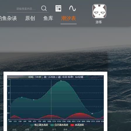
钓鱼杂谈
原创
鱼库
潮汐表
游客