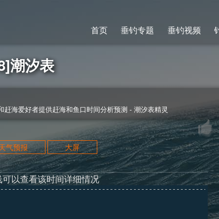
首页
垂钓专题
垂钓视频
-8]潮汐表
赶海爱好者提供赶海和鱼口时间分析预测 - 潮汐表精灵
天天气预报
大屏
线可以查看该时间详细情况