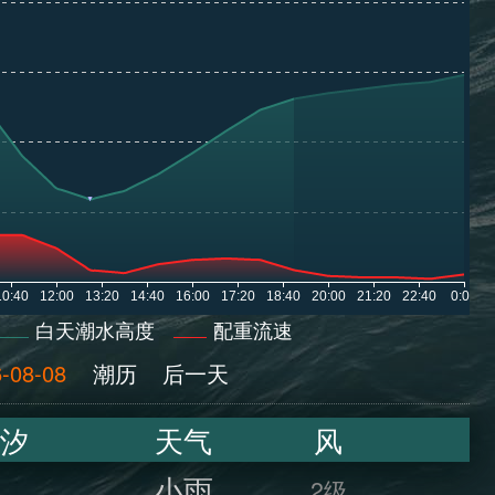
白天潮水高度
配重流速
-08-08
潮历
后一天
汐
天气
风
小雨
2级