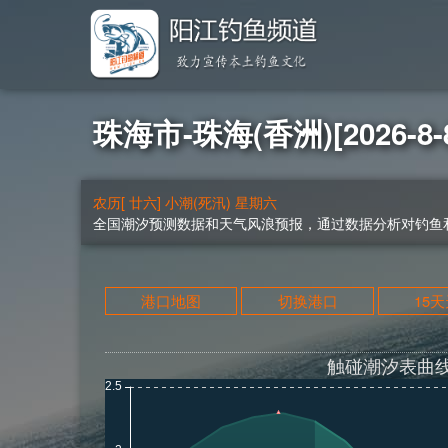
珠海市-珠海(香洲)[2026-8
农历[ 廿六] 小潮(死汛) 星期六
全国潮汐预测数据和天气风浪预报，通过数据分析对钓鱼和
港口地图
切换港口
15
触碰潮汐表曲