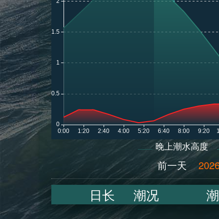
晚上潮水高度
前一天
2026
日长
潮况
潮