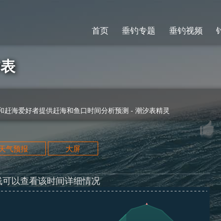
首页
垂钓专题
垂钓视频
汐表
赶海爱好者提供赶海和鱼口时间分析预测 - 潮汐表精灵
天天气预报
大屏
线可以查看该时间详细情况