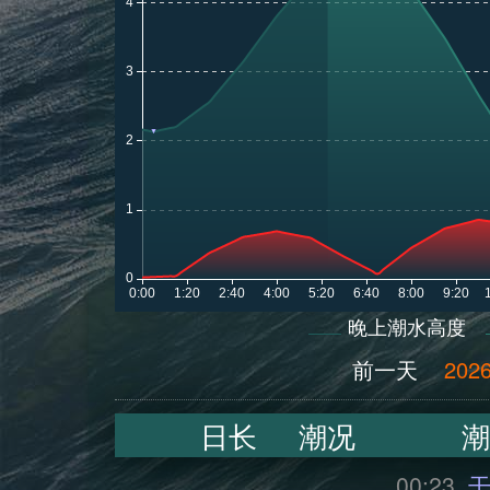
晚上潮水高度
前一天
2026
日长
潮况
潮
00:23