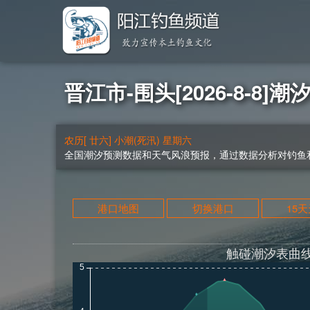
晋江市-围头[2026-8-8]潮
农历[ 廿六] 小潮(死汛) 星期六
全国潮汐预测数据和天气风浪预报，通过数据分析对钓鱼和
港口地图
切换港口
15
触碰潮汐表曲