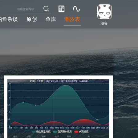
钓鱼杂谈
原创
鱼库
潮汐表
游客