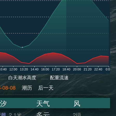
白天潮水高度
配重流速
-08-08
潮历
后一天
汐
天气
风
多云
干潮
2.1米
2级