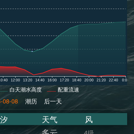
白天潮水高度
配重流速
-08-08
潮历
后一天
汐
天气
风
多云
4级