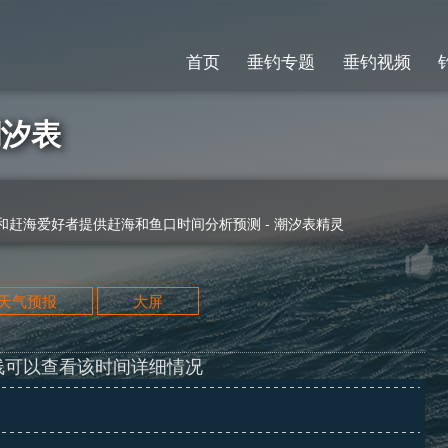
首页
垂钓专题
垂钓视频
潮汐表
赶海爱好者提供赶海和鱼口时间分析预测 - 潮汐表精灵
天天气预报
大屏
线可以查看该时间详细情况