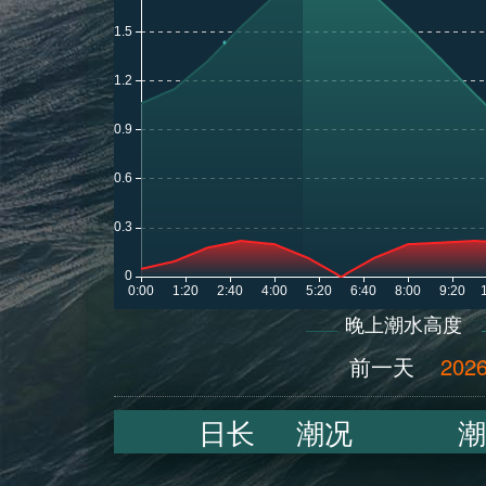
晚上潮水高度
前一天
2026
日长
潮况
潮