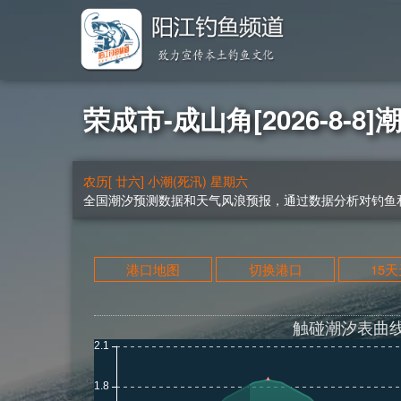
荣成市-成山角[2026-8-8]
农历[ 廿六] 小潮(死汛) 星期六
全国潮汐预测数据和天气风浪预报，通过数据分析对钓鱼和
港口地图
切换港口
15
触碰潮汐表曲