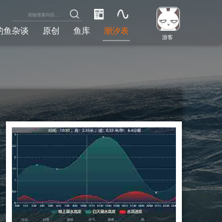
钓鱼杂谈
原创
鱼库
潮汐表
游客