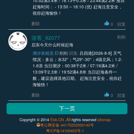
10:52满3.4米 / 18:13干0.3米 / 23:44满2.2米 推荐
赶海时间： - 13:50 ~ 18:10 (优) 赶海注意安全，
祝你赶海愉快！
删除
0
回复
游客_92077
刚刚
启东今天什么时候赶海
潮汐表精灵.EI
刚刚
回复:
吕四港[2026-8-8] 天气
情况：多云；水32°；气29°-30°；4级北风；1.2-
1.6浪 当日潮汐：00:38干2米 / 07:19满4.2米 /
13:09干2.3米 / 19:52满4.8米 当日赶海条件一
般，建议选择其他日期。 赶海注意安全，祝你赶
海愉快！
删除
0
回复
All
Copyright © 2014
Eisk.CN
.
rights reserved
sitemap
粤公网安备 44170202000142号
粤ICP备14100453号-1