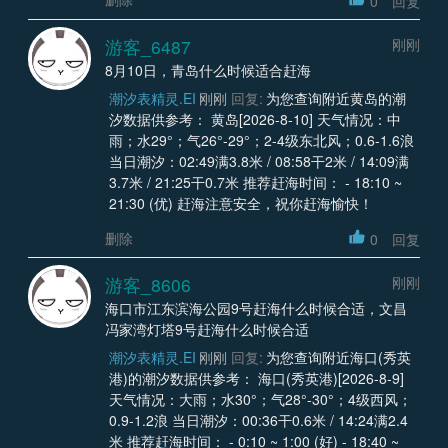
0
回复
游客_6487
刚刚
8月10日，青岛什么时候适合赶海
潮汐表精灵.EI
刚刚
回复:
为您查询附近黄岛的潮
汐数据供参考： 黄岛[2026-8-10] 天气情况：中
雨；水29°；气26°-29°；2-4级东北风；0.6-1.6浪
当日潮汐：02:49满3.8米 / 08:58干2米 / 14:09满
3.7米 / 21:25干0.7米 推荐赶海时间： - 18:10 ~
21:30 (优) 赶海注意安全，祝你赶海愉快！
删除
0
回复
游客_8606
刚刚
海口市江东滨海公园9号赶海什么时候合适，文昌
冯家湾灯塔9号赶海什么时候合适
潮汐表精灵.EI
刚刚
回复:
为您查询附近海口(秀英
港)的潮汐数据供参考： 海口(秀英港)[2026-8-9]
天气情况：大雨；水30°；气28°-30°；4级西风；
0.9-1.2浪 当日潮汐：00:36干0.6米 / 14:24满2.4
米 推荐赶海时间： - 0:10 ~ 1:00 (好) - 18:40 ~