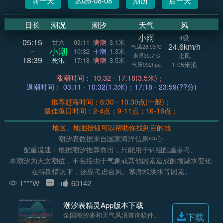
前一天
2026-08-08
潮历
后一天
日长
潮况
潮汐
天气
风
小雨
4级
05:15
廿六
03:11
满潮
3.1米
24.6km/h
气温28.93°C
小潮
~
10:32
干潮
1.3米
北风
水温30.7°C
18:39
死汛
17:18
满潮
3.5米
1.05米浪
气压992hpa
涨潮时间： 10:32 - 17:18(3.5米)；
退潮时间： 03:11 - 10:32(1.3米)；17:18 - 23:59(??分)
推荐赶海时间：6:30 - 10:30点(一般)；
最佳鱼口时间：2-4点；9-11点；16-18点；
地区、地图按钮可以帮助你找到目的地
潮汐表数据来自国家海洋信息中心
配重流速：根据潮汐推算而出，只能用于钓组配重参考。
本潮汐为天文潮位，不包括由于气象或其他因素造成的增减水变化
在特殊情况下，还应考虑台风、寒潮和洪水等因素。
1***W
60142
潮汐表精灵App版本下载
全国潮汐表和天气风浪查询软件。
下载