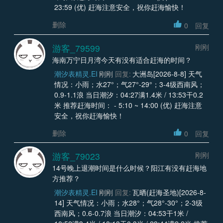
23:59 (优) 赶海注意安全，祝你赶海愉快！
删除
0
回复
游客_79599
刚刚
海南万宁日月湾今天有没有适合赶海的时间？
潮汐表精灵.EI
刚刚
回复:
大洲岛[2026-8-8] 天气
情况：小雨；水27°；气27°-29°；3-4级西南风；
0.9-1.1浪 当日潮汐：04:27满1.4米 / 13:53干0.2
米 推荐赶海时间： - 5:10 ~ 14:00 (优) 赶海注意
安全，祝你赶海愉快！
删除
0
回复
游客_79023
刚刚
14号晚上退潮时间是什么时候？阳江有没有赶海地
方推荐？
潮汐表精灵.EI
刚刚
回复:
瓦晒(赶海圣地)[2026-8-
14] 天气情况：小雨；水28°；气28°-30°；2-3级
西南风；0.6-0.7浪 当日潮汐：04:53干1米 /