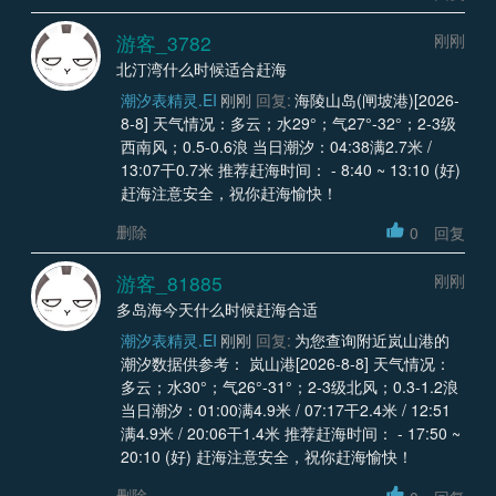
游客_3782
刚刚
北汀湾什么时候适合赶海
潮汐表精灵.EI
刚刚
回复:
海陵山岛(闸坡港)[2026-
8-8] 天气情况：多云；水29°；气27°-32°；2-3级
西南风；0.5-0.6浪 当日潮汐：04:38满2.7米 /
13:07干0.7米 推荐赶海时间： - 8:40 ~ 13:10 (好)
赶海注意安全，祝你赶海愉快！
删除
0
回复
游客_81885
刚刚
多岛海今天什么时候赶海合适
潮汐表精灵.EI
刚刚
回复:
为您查询附近岚山港的
潮汐数据供参考： 岚山港[2026-8-8] 天气情况：
多云；水30°；气26°-31°；2-3级北风；0.3-1.2浪
当日潮汐：01:00满4.9米 / 07:17干2.4米 / 12:51
满4.9米 / 20:06干1.4米 推荐赶海时间： - 17:50 ~
20:10 (好) 赶海注意安全，祝你赶海愉快！
删除