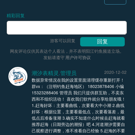
精彩回复
游客可以回复
网友评论仅供其表达个人看法，并不表明阳江钓鱼频道立场。
发贴请遵守
用户许可协议
潮汐表精灵.管理员
2020-12-02
数据异常情况在我的设置里面清理缓存重新打开！
群vx：（注明钓鱼赶海地区） 18023878406 小编
15323288406 管理员 我们只提供群互助，不卖东
西和不组织活动！ 喜欢我们软件就分享给朋友哦！
1.赶海好坏：主要看曲线，次要看大中小潮 2.曲线
好坏：根据位置，主要看最低点，次要看落差，最
低点后准备涨潮 3.确实不知道什么时候去赶海就看
推荐赶海（日期旁边的潮报）吧 4.河道潮汐需要自
己观察进行调整，准不准看自己经验 5.赶海的不要