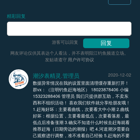
精彩回复
游客可以回复
网友评论仅供其表达个人看法，并不表明阳江钓鱼频道立场。
发贴请遵守
用户许可协议
潮汐表精灵.管理员
2020-12-02
数据异常情况在我的设置里面清理缓存重新打开！
群vx：（注明钓鱼赶海地区） 18023878406 小编
15323288406 管理员 我们只提供群互助，不卖东
西和不组织活动！ 喜欢我们软件就分享给朋友哦！
1.赶海好坏：主要看曲线，次要看大中小潮 2.曲线
好坏：根据位置，主要看最低点，次要看落差，最
低点后准备涨潮 3.确实不知道什么时候去赶海就看
推荐赶海（日期旁边的潮报）吧 4.河道潮汐需要自
己观察进行调整，准不准看自己经验 5.赶海的不要