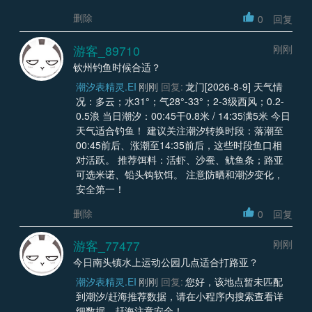
删除
0
回复
游客_89710
刚刚
钦州钓鱼时候合适？
潮汐表精灵.EI
刚刚
回复:
龙门[2026-8-9] 天气情
况：多云；水31°；气28°-33°；2-3级西风；0.2-
0.5浪 当日潮汐：00:45干0.8米 / 14:35满5米 今日
天气适合钓鱼！ 建议关注潮汐转换时段：落潮至
00:45前后、涨潮至14:35前后，这些时段鱼口相
对活跃。 推荐饵料：活虾、沙蚕、鱿鱼条；路亚
可选米诺、铅头钩软饵。 注意防晒和潮汐变化，
安全第一！
删除
0
回复
游客_77477
刚刚
今日南头镇水上运动公园几点适合打路亚？
潮汐表精灵.EI
刚刚
回复:
您好，该地点暂未匹配
到潮汐/赶海推荐数据，请在小程序内搜索查看详
细数据。赶海注意安全！