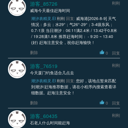
游客_85726
刚刚
威海今天最佳赶海时间
潮汐表精灵.EI
刚刚
回复:
威海港[2026-8-9] 天气
情况：多云；水29°；气26°-29°；3-4级东风；
0.7-1浪 当日潮汐：06:11满2.4米 / 13:42干0.8米
/ 19:28满1.8米 推荐赶海时间： - 9:20 ~ 13:40
(好) 赶海注意安全，祝你赶海愉快！
删除
0
回复
游客_76519
刚刚
今天厦门钓鱼适合几点去
潮汐表精灵.EI
刚刚
回复:
您好，该地点暂未匹配
到潮汐/赶海推荐数据，请在小程序内搜索查看详
细数据。赶海注意安全！
删除
0
回复
游客_60435
刚刚
石老人什么时间能赶海