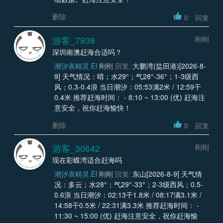
删除
0
回复
游客_7938
刚刚
深圳南澳赶海合适吗？
潮汐表精灵.EI
刚刚
回复:
大鹏湾(盐田港)[2026-8-
9] 天气情况：晴；水29°；气28°-36°；1-3级西
风；0.3-0.4浪 当日潮汐：05:53满2米 / 12:59干
0.4米 推荐赶海时间： - 8:10 ~ 13:00 (优) 赶海注
意安全，祝你赶海愉快！
删除
0
回复
游客_30642
刚刚
现在彩蝶湾适合赶海吗
潮汐表精灵.EI
刚刚
回复:
东山[2026-8-9] 天气情
况：多云；水28°；气29°-33°；2-3级西风；0.5-
0.6浪 当日潮汐：02:13干1.8米 / 08:17满3.1米 /
14:58干0.5米 / 22:31满3.3米 推荐赶海时间： -
11:30 ~ 15:00 (优) 赶海注意安全，祝你赶海愉