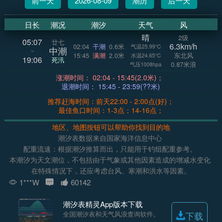
前一天
2026-08-09
潮历
后一天
日长
潮况
潮汐
天气
风
晴
2级
05:07
廿七
6.3km/h
02:04
干潮
0.6米
气温25.99°C
中潮
~
15:45
满潮
2.0米
东北风
水温24.65°C
19:06
死汛
0.87米浪
气压1008hpa
涨潮时间： 02:04 - 15:45(2.0米)；
退潮时间： 15:45 - 23:59(??米)
推荐赶海时间：前天22:00 - 2:00点(好)；
最佳鱼口时间：1-3点；14-16点；
地区、地图按钮可以帮助你找到目的地
潮汐表数据来自国家海洋信息中心
配重流速：根据潮汐推算而出，只能用于钓组配重参考。
本潮汐为天文潮位，不包括由于气象或其他因素造成的增减水变化
在特殊情况下，还应考虑台风、寒潮和洪水等因素。
1***W
60142
潮汐表精灵App版本下载
全国潮汐表和天气风浪查询软件。
下载