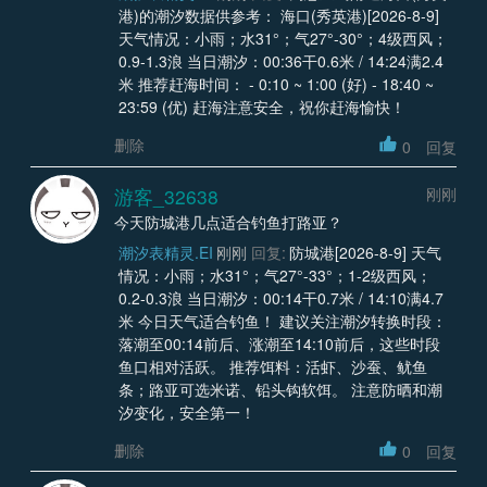
港)的潮汐数据供参考： 海口(秀英港)[2026-8-9]
天气情况：小雨；水31°；气27°-30°；4级西风；
0.9-1.3浪 当日潮汐：00:36干0.6米 / 14:24满2.4
米 推荐赶海时间： - 0:10 ~ 1:00 (好) - 18:40 ~
23:59 (优) 赶海注意安全，祝你赶海愉快！
删除
0
回复
游客_32638
刚刚
今天防城港几点适合钓鱼打路亚？
潮汐表精灵.EI
刚刚
回复:
防城港[2026-8-9] 天气
情况：小雨；水31°；气27°-33°；1-2级西风；
0.2-0.3浪 当日潮汐：00:14干0.7米 / 14:10满4.7
米 今日天气适合钓鱼！ 建议关注潮汐转换时段：
落潮至00:14前后、涨潮至14:10前后，这些时段
鱼口相对活跃。 推荐饵料：活虾、沙蚕、鱿鱼
条；路亚可选米诺、铅头钩软饵。 注意防晒和潮
汐变化，安全第一！
删除
0
回复