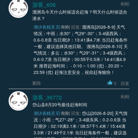
游客_606
刚刚
涠洲岛今天什么时候适合赶海？明天什么时候适合
潜水？
潮汐表精灵.EI
刚刚
回复:
涠洲岛[2026-8-9] 天气
情况：中雨；水30°；气29°-30°；3-4级西风；
0.6-0.8浪 当日潮汐：13:41满4.7米 当日赶海条件
一般，建议选择其他日期。 涠洲岛[2026-8-10] 天
气情况：多云；水30°；气29°-31°；3-4级西风；
0.6-0.7浪 当日潮汐：00:55干0.5米 / 14:41满4.9
米 推荐赶海时间： - 0:10 ~ 1:00 (优) - 20:20 ~
23:59 (优) 赶海注意安全，祝你赶海愉快！
删除
0
回复
游客_36772
刚刚
岱山县8月20号最佳赶海时间
潮汐表精灵.EI
刚刚
回复:
岱山[2026-8-20] 天气情
况：小雨；气27°-28°；3-4级东风；0.2-0.6浪 当
日潮汐：02:19满3.1米 / 08:57干1.4米 / 15:44满
3.3米 / 21:49干2.1米 当日赶海条件一般，建议选