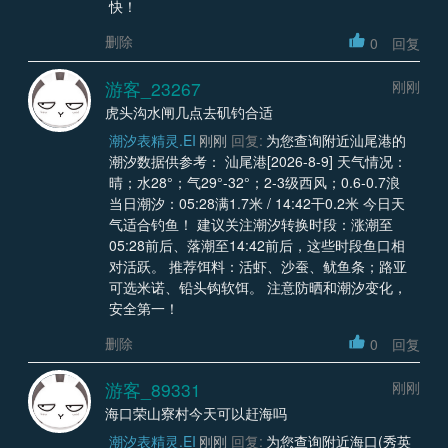
快！
删除
0
回复
游客_23267
刚刚
虎头沟水闸几点去矶钓合适
潮汐表精灵.EI
刚刚
回复:
为您查询附近汕尾港的
潮汐数据供参考： 汕尾港[2026-8-9] 天气情况：
晴；水28°；气29°-32°；2-3级西风；0.6-0.7浪
当日潮汐：05:28满1.7米 / 14:42干0.2米 今日天
气适合钓鱼！ 建议关注潮汐转换时段：涨潮至
05:28前后、落潮至14:42前后，这些时段鱼口相
对活跃。 推荐饵料：活虾、沙蚕、鱿鱼条；路亚
可选米诺、铅头钩软饵。 注意防晒和潮汐变化，
安全第一！
删除
0
回复
游客_89331
刚刚
海口荣山寮村今天可以赶海吗
潮汐表精灵.EI
刚刚
回复:
为您查询附近海口(秀英