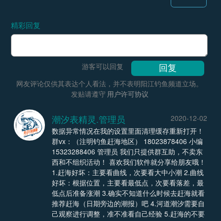
精彩回复
游客可以回复
网友评论仅供其表达个人看法，并不表明阳江钓鱼频道立场。
发贴请遵守
用户许可协议
潮汐表精灵.管理员
2020-12-02
数据异常情况在我的设置里面清理缓存重新打开！
群vx：（注明钓鱼赶海地区） 18023878406 小编
15323288406 管理员 我们只提供群互助，不卖东
西和不组织活动！ 喜欢我们软件就分享给朋友哦！
1.赶海好坏：主要看曲线，次要看大中小潮 2.曲线
好坏：根据位置，主要看最低点，次要看落差，最
低点后准备涨潮 3.确实不知道什么时候去赶海就看
推荐赶海（日期旁边的潮报）吧 4.河道潮汐需要自
己观察进行调整，准不准看自己经验 5.赶海的不要