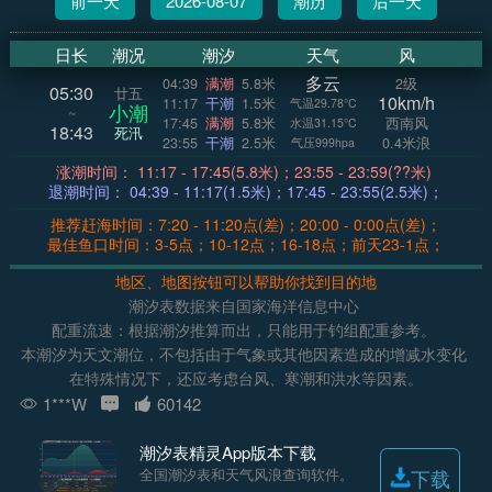
前一天
2026-08-07
潮历
后一天
日长
潮况
潮汐
天气
风
多云
04:39
满潮
5.8米
2级
05:30
廿五
10km/h
11:17
干潮
1.5米
气温29.78°C
小潮
~
17:45
满潮
5.8米
西南风
水温31.15°C
18:43
死汛
23:55
干潮
2.5米
0.4米浪
气压999hpa
涨潮时间： 11:17 - 17:45(5.8米)；23:55 - 23:59(??米)
退潮时间： 04:39 - 11:17(1.5米)；17:45 - 23:55(2.5米)；
推荐赶海时间：7:20 - 11:20点(差)；20:00 - 0:00点(差)；
最佳鱼口时间：3-5点；10-12点；16-18点；前天23-1点；
地区、地图按钮可以帮助你找到目的地
潮汐表数据来自国家海洋信息中心
配重流速：根据潮汐推算而出，只能用于钓组配重参考。
本潮汐为天文潮位，不包括由于气象或其他因素造成的增减水变化
在特殊情况下，还应考虑台风、寒潮和洪水等因素。
1***W
60142
潮汐表精灵App版本下载
全国潮汐表和天气风浪查询软件。
下载