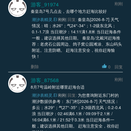
游客_91974
刚刚
秦皇岛7号几点去，去哪个地方赶海比较好
潮汐表精灵.EI
刚刚
回复:
秦皇岛[2026-8-7] 天气
情况：晴；水26°；气24°-34°；1-2级东北风；
0.1-1.7浪 当日潮汐：14:11满1.8米 当日赶海条件
一般，建议选择其他日期。 秦皇岛/北戴河赶海推
荐：老虎石公园周边、鸽子窝公园滩涂、东山码头
附近。注意防晒。 赶海注意安全，祝你赶海愉
快！
删除
0
回复
游客_87568
刚刚
8月7号温岭附近哪里赶海合适
潮汐表精灵.EI
刚刚
回复:
为您查询附近东门村的
潮汐数据供参考： 东门村[2026-8-7] 天气情况：
多云；水29°；气27°-35°；2-3级西北风；0.2-0.4
浪 当日潮汐：02:46满6.1米 / 09:09干2.1米 /
16:04满6.1米 / 21:52干3.3米 当日赶海条件一
般，建议选择其他日期。 赶海注意安全，祝你赶