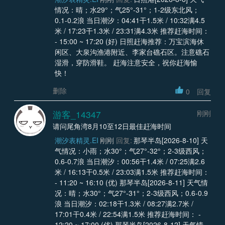
情况：晴；水29°；气25°-31°；1-2级东北风；
0.1-0.2浪 当日潮汐：04:41干1.5米 / 10:32满4.5
米 / 17:23干1.3米 / 23:31满4.3米 推荐赶海时间：
- 15:00 ~ 17:20 (好) 日照赶海推荐：万宝滨海休
闲区、大泉沟渔港附近、李家台礁石区。注意礁石
湿滑，穿防滑鞋。 赶海注意安全，祝你赶海愉
快！
删除
0
回复
游客_14347
刚刚
请问尾角湾8月10至12日最佳赶海时间
潮汐表精灵.EI
刚刚
回复:
那琴半岛[2026-8-10] 天
气情况：小雨；水30°；气27°-32°；2-3级西风；
0.6-0.7浪 当日潮汐：00:56干1.4米 / 07:25满2.6
米 / 16:13干0.5米 / 23:03满1.5米 推荐赶海时间：
- 11:20 ~ 16:10 (优) 那琴半岛[2026-8-11] 天气情
况：晴；水30°；气27°-31°；2-3级西风；0.6-0.9
浪 当日潮汐：02:18干1.3米 / 08:27满2.7米 /
17:01干0.4米 / 22:54满1.5米 推荐赶海时间： -
12:20 ~ 17:00 (优) 那琴半岛[2026-8-12] 天气情