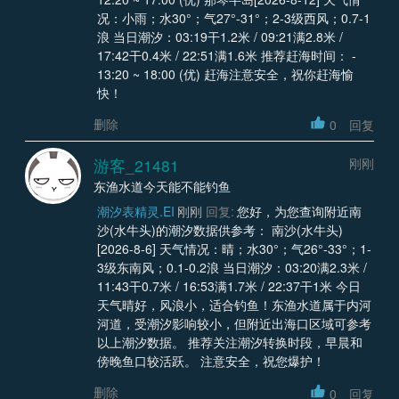
况：小雨；水30°；气27°-31°；2-3级西风；0.7-1
浪 当日潮汐：03:19干1.2米 / 09:21满2.8米 /
17:42干0.4米 / 22:51满1.6米 推荐赶海时间： -
13:20 ~ 18:00 (优) 赶海注意安全，祝你赶海愉
快！
删除
0
回复
游客_21481
刚刚
东渔水道今天能不能钓鱼
潮汐表精灵.EI
刚刚
回复:
您好，为您查询附近南
沙(水牛头)的潮汐数据供参考： 南沙(水牛头)
[2026-8-6] 天气情况：晴；水30°；气26°-33°；1-
3级东南风；0.1-0.2浪 当日潮汐：03:20满2.3米 /
11:43干0.7米 / 16:53满1.7米 / 22:37干1米 今日
天气晴好，风浪小，适合钓鱼！东渔水道属于内河
河道，受潮汐影响较小，但附近出海口区域可参考
以上潮汐数据。 推荐关注潮汐转换时段，早晨和
傍晚鱼口较活跃。 注意安全，祝您爆护！
删除
0
回复