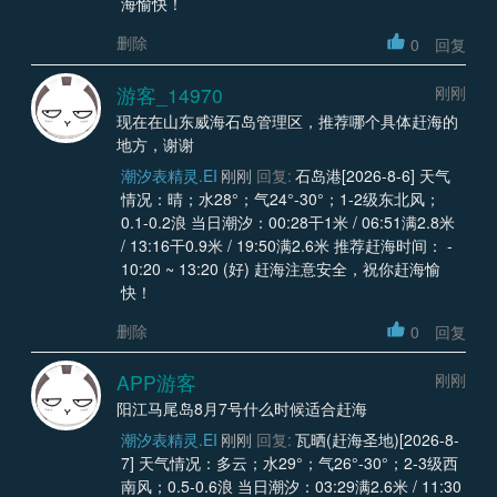
海愉快！
删除
0
回复
游客_14970
刚刚
现在在山东威海石岛管理区，推荐哪个具体赶海的
地方，谢谢
潮汐表精灵.EI
刚刚
回复:
石岛港[2026-8-6] 天气
情况：晴；水28°；气24°-30°；1-2级东北风；
0.1-0.2浪 当日潮汐：00:28干1米 / 06:51满2.8米
/ 13:16干0.9米 / 19:50满2.6米 推荐赶海时间： -
10:20 ~ 13:20 (好) 赶海注意安全，祝你赶海愉
快！
删除
0
回复
APP游客
刚刚
阳江马尾岛8月7号什么时候适合赶海
潮汐表精灵.EI
刚刚
回复:
瓦晒(赶海圣地)[2026-8-
7] 天气情况：多云；水29°；气26°-30°；2-3级西
南风；0.5-0.6浪 当日潮汐：03:29满2.6米 / 11:30