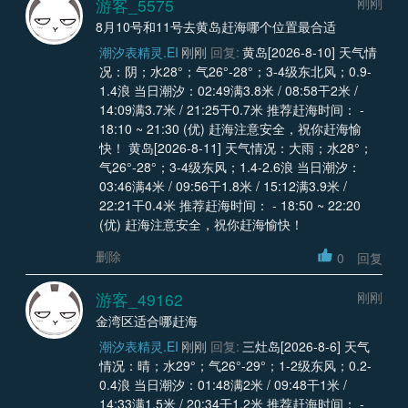
游客_5575
刚刚
8月10号和11号去黄岛赶海哪个位置最合适
潮汐表精灵.EI
刚刚
回复:
黄岛[2026-8-10] 天气情
况：阴；水28°；气26°-28°；3-4级东北风；0.9-
1.4浪 当日潮汐：02:49满3.8米 / 08:58干2米 /
14:09满3.7米 / 21:25干0.7米 推荐赶海时间： -
18:10 ~ 21:30 (优) 赶海注意安全，祝你赶海愉
快！ 黄岛[2026-8-11] 天气情况：大雨；水28°；
气26°-28°；3-4级东风；1.4-2.6浪 当日潮汐：
03:46满4米 / 09:56干1.8米 / 15:12满3.9米 /
22:21干0.4米 推荐赶海时间： - 18:50 ~ 22:20
(优) 赶海注意安全，祝你赶海愉快！
删除
0
回复
游客_49162
刚刚
金湾区适合哪赶海
潮汐表精灵.EI
刚刚
回复:
三灶岛[2026-8-6] 天气
情况：晴；水29°；气26°-29°；1-2级东风；0.2-
0.4浪 当日潮汐：01:48满2米 / 09:48干1米 /
14:33满1.5米 / 20:34干1.2米 推荐赶海时间： -