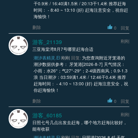
干0.9米 / 16:40满1.5米 / 20:13干1.4米 推荐赶海
时间： - 8:40 ~ 13:10 (好) 赶海注意安全，祝你赶
海愉快！
删除
0
回复
游客_21139
刚刚
三亚海棠湾8月7号哪里赶海合适
潮汐表精灵.EI
刚刚
回复:
为您查询附近牙笼港的
潮汐数据供参考： 牙笼港[2026-8-7] 天气情况：
小雨；水26°；气27°-29°；2-4级西南风；0.9-1.3
浪 当日潮汐：03:59满1.4米 / 12:46干0.4米 推荐
赶海时间： - 4:10 ~ 13:00 (好) 赶海注意安全，祝
你赶海愉快！
删除
0
回复
游客_60185
刚刚
日照七号几点出发去赶海，哪个地方赶海比较好，
能有收获
潮汐表精灵.EI
刚刚
回复:
日照港[2026-8-6] 天气