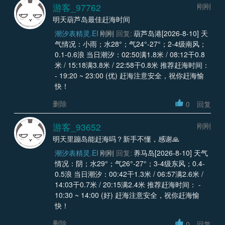
游客_97762
刚刚
明天葫芦岛最佳赶海时间
潮汐表精灵.EI
刚刚
回复:
葫芦岛港[2026-8-10] 天
气情况：小雨；水28°；气24°-27°；2-4级南风；
0.1-0.6浪 当日潮汐：02:50满1.8米 / 08:12干0.8
米 / 15:18满3.8米 / 22:58干0.8米 推荐赶海时间：
- 19:20 ~ 23:00 (优) 赶海注意安全，祝你赶海愉
快！
删除
0
回复
游客_93652
刚刚
明天里蹦岛能赶海吗？新手不懂，感谢🙏
潮汐表精灵.EI
刚刚
回复:
养马岛[2026-8-10] 天气
情况：阴；水29°；气26°-27°；3-4级东风；0.4-
0.5浪 当日潮汐：00:42干1.3米 / 06:57满2.6米 /
14:03干0.7米 / 20:15满2.4米 推荐赶海时间： -
10:30 ~ 14:00 (好) 赶海注意安全，祝你赶海愉
快！
删除
0
回复