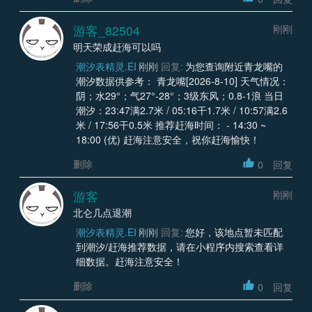
游客_82504
刚刚
明天荣成赶海可以吗
潮汐表精灵.EI
刚刚
回复:
为您查询附近青龙嘴的
潮汐数据供参考： 青龙嘴[2026-8-10] 天气情况：
阴；水29°；气27°-28°；3级东风；0.8-1浪 当日
潮汐：23:47满2.7米 / 05:16干1.7米 / 10:57满2.6
米 / 17:56干0.5米 推荐赶海时间： - 14:30 ~
18:00 (优) 赶海注意安全，祝你赶海愉快！
删除
0
回复
游客
刚刚
北仑几点退潮
潮汐表精灵.EI
刚刚
回复:
您好，该地点暂未匹配
到潮汐/赶海推荐数据，请在小程序内搜索查看详
细数据。赶海注意安全！
删除
0
回复