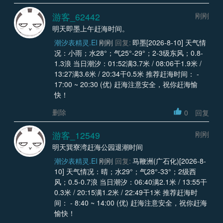
游客_62442
刚刚
明天即墨上午赶海时间。
潮汐表精灵.EI
刚刚
回复:
即墨[2026-8-10] 天气情
况：小雨；水28°；气25°-29°；2-3级东风；0.8-
1.3浪 当日潮汐：01:52满3.7米 / 08:06干1.9米 /
13:27满3.6米 / 20:34干0.5米 推荐赶海时间： -
17:00 ~ 20:30 (优) 赶海注意安全，祝你赶海愉
快！
删除
0
回复
游客_12549
刚刚
明天巽寮湾赶海公园退潮时间
潮汐表精灵.EI
刚刚
回复:
马鞭洲(广石化)[2026-8-
10] 天气情况：晴；水29°；气28°-33°；2级西
风；0.5-0.7浪 当日潮汐：06:40满2.1米 / 13:55干
0.3米 / 20:15满1.2米 / 22:49干1米 推荐赶海时
间： - 8:40 ~ 14:00 (优) 赶海注意安全，祝你赶海
愉快！