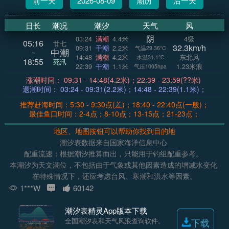
前一天
2026-08-09
潮历
后一天
日长
潮况
潮汐
天气
风
阴
03:24
满潮
4.4米
4级
05:16
廿七
32.3km/h
09:31
干潮
2.2米
气温29.36°C
中潮
~
14:48
满潮
4.2米
东北风
水温31.1°C
18:55
死汛
22:39
干潮
1.1米
1.23米浪
气压1005hpa
涨潮时间： 09:31 - 14:48(4.2米)；22:39 - 23:59(??米)
退潮时间： 03:24 - 09:31(2.2米)；14:48 - 22:39(1.1米)；
推荐赶海时间：5:30 - 9:30点(差)；18:40 - 22:40点(一般)；
最佳鱼口时间：2-4点；8-10点；13-15点；21-23点；
地区、地图按钮可以帮助你找到目的地
潮汐表数据来自国家海洋信息中心
配重流速：根据潮汐推算而出，只能用于钓组配重参考。
本潮汐为天文潮位，不包括由于气象或其他因素造成的增减水变化
在特殊情况下，还应考虑台风、寒潮和洪水等因素。
1***W
60142
潮汐表精灵App版本下载
全国潮汐表和天气风浪查询软件。
下载