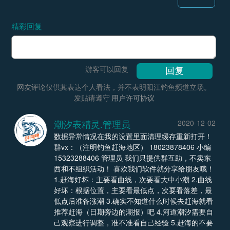
精彩回复
游客可以回复
网友评论仅供其表达个人看法，并不表明阳江钓鱼频道立场。
发贴请遵守
用户许可协议
潮汐表精灵.管理员
2020-12-02
数据异常情况在我的设置里面清理缓存重新打开！
群vx：（注明钓鱼赶海地区） 18023878406 小编
15323288406 管理员 我们只提供群互助，不卖东
西和不组织活动！ 喜欢我们软件就分享给朋友哦！
1.赶海好坏：主要看曲线，次要看大中小潮 2.曲线
好坏：根据位置，主要看最低点，次要看落差，最
低点后准备涨潮 3.确实不知道什么时候去赶海就看
推荐赶海（日期旁边的潮报）吧 4.河道潮汐需要自
己观察进行调整，准不准看自己经验 5.赶海的不要