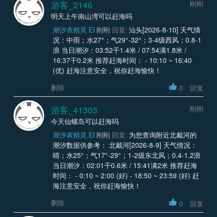
游客_2146
刚刚
明天上午南山湾可以赶海吗
潮汐表精灵.EI
刚刚
回复:
汕头[2026-8-10] 天气情
况：中雨；水27°；气29°-32°；3-4级西风；0.8-1
浪 当日潮汐：03:52干1.4米 / 07:54满1.8米 /
16:37干0.2米 推荐赶海时间： - 10:10 ~ 16:40
(优) 赶海注意安全，祝你赶海愉快！
删除
0
回复
游客_41303
刚刚
今天仙螺岛可以赶海吗
潮汐表精灵.EI
刚刚
回复:
为您查询附近北戴河的
潮汐数据供参考： 北戴河[2026-8-9] 天气情况：
晴；水25°；气17°-29°；1-2级东北风；0.4-1.2浪
当日潮汐：02:01干0.6米 / 15:41满2米 推荐赶海
时间： - 0:10 ~ 2:00 (好) - 18:50 ~ 23:59 (好) 赶
海注意安全，祝你赶海愉快！
删除
0
回复