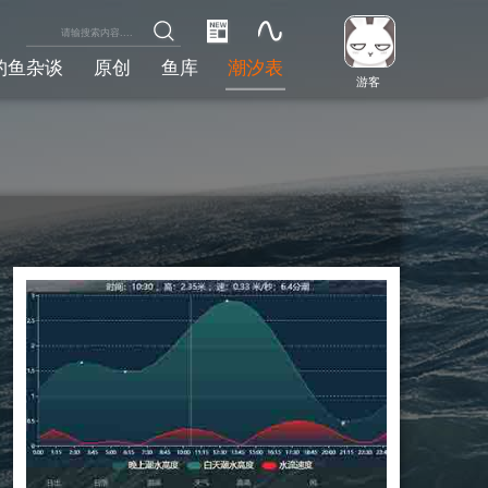
钓鱼杂谈
原创
鱼库
潮汐表
游客