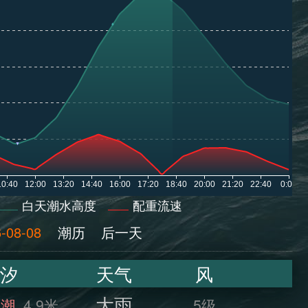
白天潮水高度
配重流速
-08-08
潮历
后一天
汐
天气
风
大雨
满潮
4.9米
5级