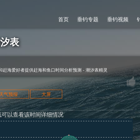
首页
垂钓专题
垂钓视频
潮汐表
赶海爱好者提供赶海和鱼口时间分析预测 - 潮汐表精灵
天天气预报
大屏
线可以查看该时间详细情况