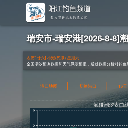
瑞安市-瑞安港[2026-8-8]
农历[ 廿六] 小潮(死汛) 星期六
全国潮汐预测数据和天气风浪预报，通过数据分析对钓鱼和
港口地图
切换港口
15
触碰潮汐表曲