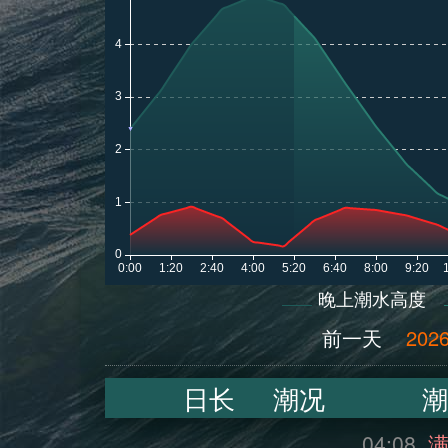
晚上潮水高度
前一天
2026
日长
潮况
潮
04:08