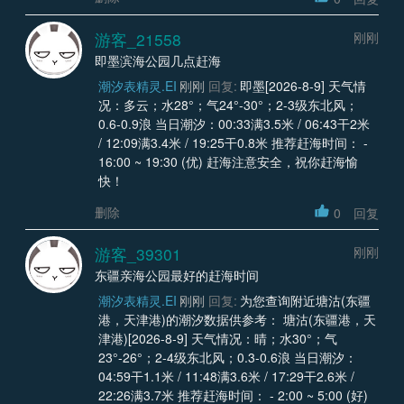
游客_21558
刚刚
即墨滨海公园几点赶海
潮汐表精灵.EI
刚刚
回复:
即墨[2026-8-9] 天气情
况：多云；水28°；气24°-30°；2-3级东北风；
0.6-0.9浪 当日潮汐：00:33满3.5米 / 06:43干2米
/ 12:09满3.4米 / 19:25干0.8米 推荐赶海时间： -
16:00 ~ 19:30 (优) 赶海注意安全，祝你赶海愉
快！
删除
0
回复
游客_39301
刚刚
东疆亲海公园最好的赶海时间
潮汐表精灵.EI
刚刚
回复:
为您查询附近塘沽(东疆
港，天津港)的潮汐数据供参考： 塘沽(东疆港，天
津港)[2026-8-9] 天气情况：晴；水30°；气
23°-26°；2-4级东北风；0.3-0.6浪 当日潮汐：
04:59干1.1米 / 11:48满3.6米 / 17:29干2.6米 /
22:26满3.7米 推荐赶海时间： - 2:00 ~ 5:00 (好)