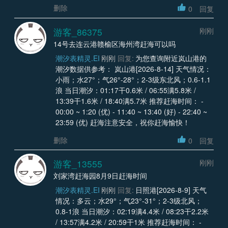
删除
0
回复
游客_86375
刚刚
14号去连云港赣榆区海州湾赶海可以吗
潮汐表精灵.EI
刚刚
回复:
为您查询附近岚山港的
潮汐数据供参考： 岚山港[2026-8-14] 天气情况：
小雨；水27°；气26°-28°；2-3级东北风；0.6-1.1
浪 当日潮汐：01:17干0.6米 / 06:55满5.8米 /
13:39干1.6米 / 18:40满5.7米 推荐赶海时间： -
00:00 ~ 1:20 (优) - 11:40 ~ 13:40 (好) - 22:40 ~
23:59 (优) 赶海注意安全，祝你赶海愉快！
删除
0
回复
游客_13555
刚刚
刘家湾赶海园8月9日赶海时间
潮汐表精灵.EI
刚刚
回复:
日照港[2026-8-9] 天气
情况：多云；水29°；气23°-31°；2-3级北风；
0.8-1浪 当日潮汐：02:19满4.4米 / 08:23干2.2米
/ 13:57满4.2米 / 20:59干1米 推荐赶海时间： -