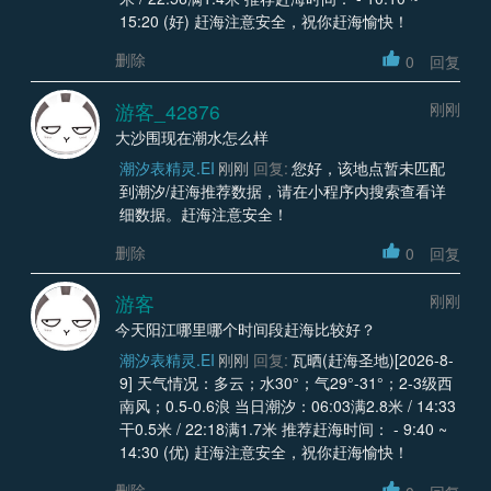
15:20 (好) 赶海注意安全，祝你赶海愉快！
删除
0
回复
游客_42876
刚刚
大沙围现在潮水怎么样
潮汐表精灵.EI
刚刚
回复:
您好，该地点暂未匹配
到潮汐/赶海推荐数据，请在小程序内搜索查看详
细数据。赶海注意安全！
删除
0
回复
游客
刚刚
今天阳江哪里哪个时间段赶海比较好？
潮汐表精灵.EI
刚刚
回复:
瓦晒(赶海圣地)[2026-8-
9] 天气情况：多云；水30°；气29°-31°；2-3级西
南风；0.5-0.6浪 当日潮汐：06:03满2.8米 / 14:33
干0.5米 / 22:18满1.7米 推荐赶海时间： - 9:40 ~
14:30 (优) 赶海注意安全，祝你赶海愉快！
删除