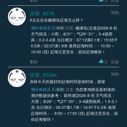
0
回复
游客_8576
刚刚
9点左右在硇洲岛赶海怎么样？
潮汐表精灵.EI
刚刚
回复:
硇洲岛(北港)[2026-8-9]
天气情况：小雨；水31°；气29°-31°；3-4级西
风；0.2-0.4浪 当日潮汐：07:12满3.1米 / 15:55干
0.5米 / 22:07满1.9米 推荐赶海时间： - 10:50 ~
16:00 (优) 赶海注意安全，祝你赶海愉快！
删除
0
回复
游客_55394
刚刚
赤岭今天的最好的赶海时间是啥时候，谢谢
潮汐表精灵.EI
刚刚
回复:
为您查询附近新村港的
潮汐数据供参考： 新村港[2026-8-9] 天气情况：
大雨；水26°；气27°-30°；3-4级西南风；1.5-2.1
浪 当日潮汐：06:37满1.7米 / 16:51干0.3米 推荐
赶海时间： - 8:00 ~ 17:00 (优) 赶海注意安全，祝
你赶海愉快！