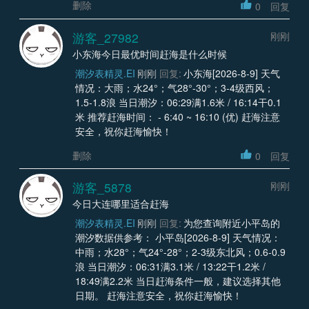
删除
0
回复
游客_27982
刚刚
小东海今日最优时间赶海是什么时候
潮汐表精灵.EI
刚刚
回复:
小东海[2026-8-9] 天气
情况：大雨；水24°；气28°-30°；3-4级西风；
1.5-1.8浪 当日潮汐：06:29满1.6米 / 16:14干0.1
米 推荐赶海时间： - 6:40 ~ 16:10 (优) 赶海注意
安全，祝你赶海愉快！
删除
0
回复
游客_5878
刚刚
今日大连哪里适合赶海
潮汐表精灵.EI
刚刚
回复:
为您查询附近小平岛的
潮汐数据供参考： 小平岛[2026-8-9] 天气情况：
中雨；水28°；气24°-28°；2-3级东北风；0.6-0.9
浪 当日潮汐：06:31满3.1米 / 13:22干1.2米 /
18:49满2.2米 当日赶海条件一般，建议选择其他
日期。 赶海注意安全，祝你赶海愉快！