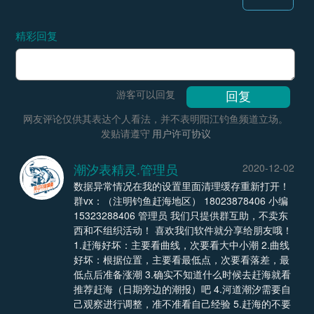
精彩回复
游客可以回复
网友评论仅供其表达个人看法，并不表明阳江钓鱼频道立场。
发贴请遵守
用户许可协议
潮汐表精灵.管理员
2020-12-02
数据异常情况在我的设置里面清理缓存重新打开！
群vx：（注明钓鱼赶海地区） 18023878406 小编
15323288406 管理员 我们只提供群互助，不卖东
西和不组织活动！ 喜欢我们软件就分享给朋友哦！
1.赶海好坏：主要看曲线，次要看大中小潮 2.曲线
好坏：根据位置，主要看最低点，次要看落差，最
低点后准备涨潮 3.确实不知道什么时候去赶海就看
推荐赶海（日期旁边的潮报）吧 4.河道潮汐需要自
己观察进行调整，准不准看自己经验 5.赶海的不要