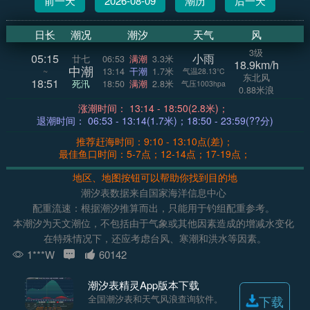
前一天
2026-08-09
潮历
后一天
日长
潮况
潮汐
天气
风
3级
05:15
小雨
廿七
06:53
满潮
3.3米
18.9km/h
中潮
~
13:14
干潮
1.7米
气温28.13°C
东北风
18:51
死汛
18:50
满潮
2.8米
气压1003hpa
0.88米浪
涨潮时间： 13:14 - 18:50(2.8米)；
退潮时间： 06:53 - 13:14(1.7米)；18:50 - 23:59(??分)
推荐赶海时间：9:10 - 13:10点(差)；
最佳鱼口时间：5-7点；12-14点；17-19点；
地区、地图按钮可以帮助你找到目的地
潮汐表数据来自国家海洋信息中心
配重流速：根据潮汐推算而出，只能用于钓组配重参考。
本潮汐为天文潮位，不包括由于气象或其他因素造成的增减水变化
在特殊情况下，还应考虑台风、寒潮和洪水等因素。
1***W
60142
潮汐表精灵App版本下载
全国潮汐表和天气风浪查询软件。
下载