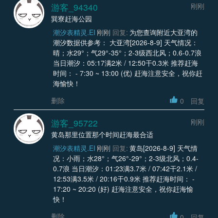
游客_94340
刚刚
巽寮赶海公园
潮汐表精灵.EI
刚刚
回复:
为您查询附近大亚湾的
潮汐数据供参考： 大亚湾[2026-8-9] 天气情况：
晴；水29°；气29°-35°；2-3级西北风；0.6-0.7浪
当日潮汐：05:17满2米 / 12:50干0.3米 推荐赶海
时间： - 7:30 ~ 13:00 (优) 赶海注意安全，祝你赶
海愉快！
删除
0
回复
游客_95722
刚刚
黄岛那里位置那个时间赶海最合适
潮汐表精灵.EI
刚刚
回复:
黄岛[2026-8-9] 天气情
况：小雨；水28°；气26°-29°；2-3级北风；0.4-
0.7浪 当日潮汐：01:23满3.7米 / 07:42干2.1米 /
12:53满3.5米 / 20:16干0.9米 推荐赶海时间： -
17:20 ~ 20:20 (好) 赶海注意安全，祝你赶海愉
快！
删除
0
回复