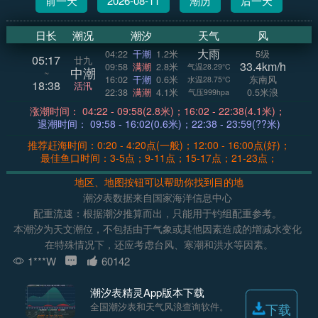
前一天
2026-08-11
潮历
后一天
日长
潮况
潮汐
天气
风
大雨
04:22
干潮
1.2米
5级
05:17
廿九
33.4km/h
09:58
满潮
2.8米
气温28.29°C
中潮
~
16:02
干潮
0.6米
东南风
水温28.75°C
18:38
活汛
22:38
满潮
4.1米
0.5米浪
气压999hpa
涨潮时间： 04:22 - 09:58(2.8米)；16:02 - 22:38(4.1米)；
退潮时间： 09:58 - 16:02(0.6米)；22:38 - 23:59(??米)
推荐赶海时间：0:20 - 4:20点(一般)；12:00 - 16:00点(好)；
最佳鱼口时间：3-5点；9-11点；15-17点；21-23点；
地区、地图按钮可以帮助你找到目的地
潮汐表数据来自国家海洋信息中心
配重流速：根据潮汐推算而出，只能用于钓组配重参考。
本潮汐为天文潮位，不包括由于气象或其他因素造成的增减水变化
在特殊情况下，还应考虑台风、寒潮和洪水等因素。
1***W
60142
潮汐表精灵App版本下载
全国潮汐表和天气风浪查询软件。
下载