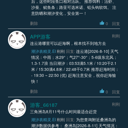
后，这些时段鱼口相对活跃。 推荐饵料：活虾、
沙蚕、鱿鱼条；路亚可选米诺、铅头钩软饵。 注
意防晒和潮汐变化，安全第一！
删除
0
回复
APP游客
刚刚
连云港哪里可以赶海啊，根本找不到地方去
潮汐表精灵.EI
刚刚
回复:
连云港[2026-8-10] 天气
情况：中雨；水29°；气27°-30°；5-6级东北风；
1.3-1.7浪 当日潮汐：03:53满5.1米 / 10:20干2.1
米 / 15:30满4.8米 / 22:48干0.7米 推荐赶海时间：
- 19:30 ~ 22:50 (优) 赶海注意安全，祝你赶海愉
快！
删除
0
回复
游客_66187
刚刚
三角洲岛8月11号什么时间最适合赶货
潮汐表精灵.EI
刚刚
回复:
为您查询附近桑洲岛的
潮汐数据供参考： 桑洲岛[2026-8-11] 天气情况：