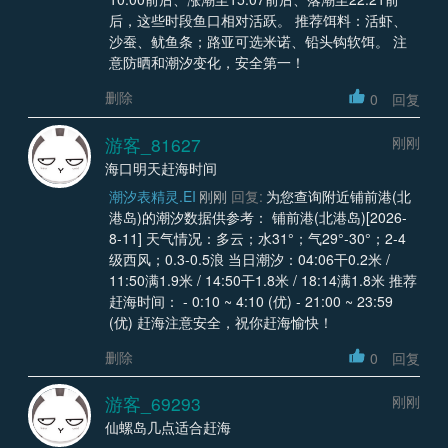
后，这些时段鱼口相对活跃。 推荐饵料：活虾、
沙蚕、鱿鱼条；路亚可选米诺、铅头钩软饵。 注
意防晒和潮汐变化，安全第一！
删除
0
回复
游客_81627
刚刚
海口明天赶海时间
潮汐表精灵.EI
刚刚
回复:
为您查询附近铺前港(北
港岛)的潮汐数据供参考： 铺前港(北港岛)[2026-
8-11] 天气情况：多云；水31°；气29°-30°；2-4
级西风；0.3-0.5浪 当日潮汐：04:06干0.2米 /
11:50满1.9米 / 14:50干1.8米 / 18:14满1.8米 推荐
赶海时间： - 0:10 ~ 4:10 (优) - 21:00 ~ 23:59
(优) 赶海注意安全，祝你赶海愉快！
删除
0
回复
游客_69293
刚刚
仙螺岛几点适合赶海