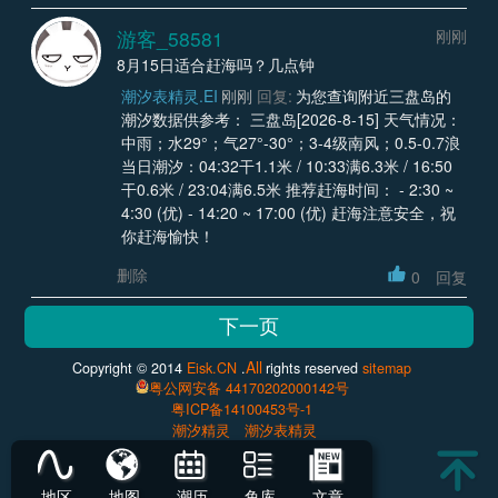
游客_58581
刚刚
8月15日适合赶海吗？几点钟
潮汐表精灵.EI
刚刚
回复:
为您查询附近三盘岛的
潮汐数据供参考： 三盘岛[2026-8-15] 天气情况：
中雨；水29°；气27°-30°；3-4级南风；0.5-0.7浪
当日潮汐：04:32干1.1米 / 10:33满6.3米 / 16:50
干0.6米 / 23:04满6.5米 推荐赶海时间： - 2:30 ~
4:30 (优) - 14:20 ~ 17:00 (优) 赶海注意安全，祝
你赶海愉快！
删除
0
回复
All
Copyright © 2014
Eisk.CN
.
rights reserved
sitemap
粤公网安备 44170202000142号
粤ICP备14100453号-1
潮汐精灵
潮汐表精灵
地区
地图
潮历
鱼库
文章