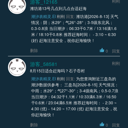
游客_12165
刚刚
潍坊港13号几点到几点合适赶海
潮汐表精灵.EI
刚刚
回复:
潍坊港[2026-8-13] 天气
情况：阴；水29°；气26°-28°；3-5级东北风；
0.3-0.8浪 当日潮汐：06:33干0.7米 / 13:16满1.6
米 / 18:10干0.8米 推荐赶海时间： - 3:10 ~ 6:30
(好) 赶海注意安全，祝你赶海愉快！
删除
0
回复
游客_58581
刚刚
8月15日适合赶海吗？石子岙村
潮汐表精灵.EI
刚刚
回复:
为您查询附近三盘岛的
潮汐数据供参考： 三盘岛[2026-8-15] 天气情况：
中雨；水29°；气27°-30°；3-4级南风；0.5-0.7浪
当日潮汐：04:32干1.1米 / 10:33满6.3米 / 16:50
干0.6米 / 23:04满6.5米 推荐赶海时间： - 2:30 ~
4:30 (优) - 14:20 ~ 17:00 (优) 赶海注意安全，祝
你赶海愉快！
删除
0
回复