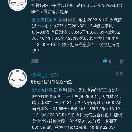
看着15好下午适合赶海，请问自己开车要在东山那
哪个位置才适合赶海
潮汐表精灵.EI
刚刚
回复:
东山[2026-8-10] 天气情
况：中雨；水27°；气28°-32°；3-4级西南风；
0.5-0.8浪 当日潮汐：03:45干1.8米 / 09:40满3.2
米 / 16:13干0.3米 / 23:38满3.5米 推荐赶海时间：
- 12:40 ~ 16:10 (优) 赶海注意安全，祝你赶海愉
快！
删除
0
回复
游客_31071
刚刚
明天那些时间适合钓鱼
潮汐表精灵.EI
刚刚
回复:
为您查询附近三山岛的
潮汐数据供参考： 三山岛[2026-8-11] 天气情况：
晴；水30°；气29°-31°；2-4级西南风；0.6-0.7浪
当日潮汐：01:55干1.5米 / 08:13满3.2米 / 16:12
干0.1米 / 22:33满1.9米 今日天气适合钓鱼！ 建议
关注潮汐转换时段：落潮至01:55前后、涨潮至
08:13前后、落潮至16:12前后、涨潮至22:33前