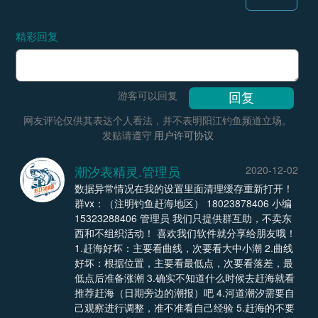
精彩回复
游客可以回复
网友评论仅供其表达个人看法，并不表明阳江钓鱼频道立场。
发贴请遵守
用户许可协议
潮汐表精灵.管理员
2020-12-02
数据异常情况在我的设置里面清理缓存重新打开！
群vx：（注明钓鱼赶海地区） 18023878406 小编
15323288406 管理员 我们只提供群互助，不卖东
西和不组织活动！ 喜欢我们软件就分享给朋友哦！
1.赶海好坏：主要看曲线，次要看大中小潮 2.曲线
好坏：根据位置，主要看最低点，次要看落差，最
低点后准备涨潮 3.确实不知道什么时候去赶海就看
推荐赶海（日期旁边的潮报）吧 4.河道潮汐需要自
己观察进行调整，准不准看自己经验 5.赶海的不要