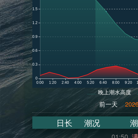
晚上潮水高度
前一天
2026
日长
潮况
潮
01:50