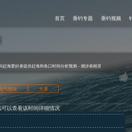
首页
垂钓专题
垂钓视频
表
赶海爱好者提供赶海和鱼口时间分析预测 - 潮汐表精灵
天天气预报
大屏
线可以查看该时间详细情况