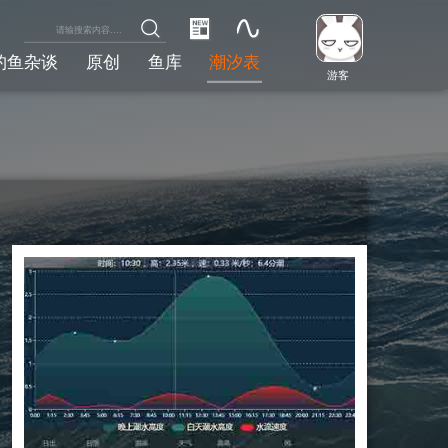
钓鱼杂谈
原创
鱼库
潮汐表
游客