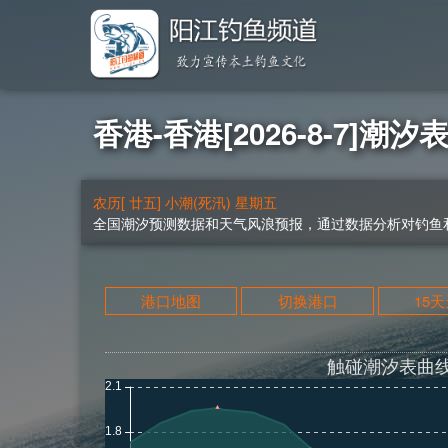
香港-香港[2026-8-7]潮汐
农历[ 廿五] 小潮(死汛) 星期五
全国潮汐预测数据和天气风浪预报，通过数据分析对钓鱼和
港口地图
切换港口
15
触碰潮汐表曲