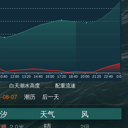
白天潮水高度
配重流速
-08-07
潮历
后一天
汐
天气
风
晴
满潮
2.0米
2级