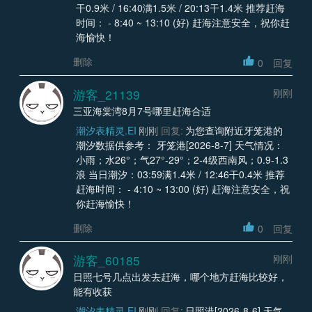
干0.9米 / 16:40满1.5米 / 20:13干1.4米 推荐赶海
时间： - 8:40 ~ 13:10 (好) 赶海注意安全，祝你赶
海愉快！
删除
0
回复
游客_21139
刚刚
三亚海棠湾8月7号哪里赶海合适
潮汐表精灵.EI
刚刚
回复:
为您查询附近牙笼港的
潮汐数据供参考： 牙笼港[2026-8-7] 天气情况：
小雨；水26°；气27°-29°；2-4级西南风；0.9-1.3
浪 当日潮汐：03:59满1.4米 / 12:46干0.4米 推荐
赶海时间： - 4:10 ~ 13:00 (好) 赶海注意安全，祝
你赶海愉快！
删除
0
回复
游客_60185
刚刚
日照七号几点出发去赶海，哪个地方赶海比较好，
能有收获
潮汐表精灵.EI
刚刚
回复:
日照港[2026-8-6] 天气