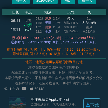
前一天
2026-08-07
潮历
后一天
日长
潮况
潮汐
天气
风
多云
04:21
满潮
2.9米
2级
06:11
廿五
5.8km/h
11:09
干潮
1.0米
气温28.48°C
小潮
~
17:15
满潮
2.0米
南风
水温30.45°C
19:11
死汛
22:24
干潮
1.3米
0.52米浪
气压1000hpa
涨潮时间： 11:09 - 17:15(2.0米)；22:24 - 23:59(??米)
退潮时间： 04:21 - 11:09(1.0米)；17:15 - 22:24(1.3米)；
推荐赶海时间：7:10 - 11:10点(一般)；18:20 - 22:20点(一般)；
最佳鱼口时间：3-5点；10-12点；16-18点；21-23点；
地区、地图按钮可以帮助你找到目的地
潮汐表数据来自国家海洋信息中心
配重流速：根据潮汐推算而出，只能用于钓组配重参考。
本潮汐为天文潮位，不包括由于气象或其他因素造成的增减水变化
在特殊情况下，还应考虑台风、寒潮和洪水等因素。
1***W
60142
潮汐表精灵App版本下载
全国潮汐表和天气风浪查询软件。
下载