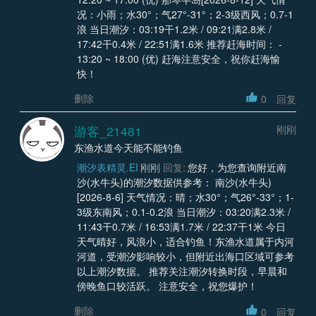
况：小雨；水30°；气27°-31°；2-3级西风；0.7-1
浪 当日潮汐：03:19干1.2米 / 09:21满2.8米 /
17:42干0.4米 / 22:51满1.6米 推荐赶海时间： -
13:20 ~ 18:00 (优) 赶海注意安全，祝你赶海愉
快！
删除
0
回复
游客_21481
刚刚
东渔水道今天能不能钓鱼
潮汐表精灵.EI
刚刚
回复:
您好，为您查询附近南
沙(水牛头)的潮汐数据供参考： 南沙(水牛头)
[2026-8-6] 天气情况：晴；水30°；气26°-33°；1-
3级东南风；0.1-0.2浪 当日潮汐：03:20满2.3米 /
11:43干0.7米 / 16:53满1.7米 / 22:37干1米 今日
天气晴好，风浪小，适合钓鱼！东渔水道属于内河
河道，受潮汐影响较小，但附近出海口区域可参考
以上潮汐数据。 推荐关注潮汐转换时段，早晨和
傍晚鱼口较活跃。 注意安全，祝您爆护！
删除
0
回复