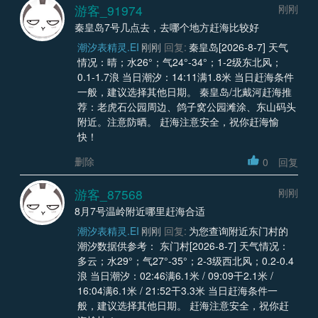
游客_91974
刚刚
秦皇岛7号几点去，去哪个地方赶海比较好
潮汐表精灵.EI
刚刚
回复:
秦皇岛[2026-8-7] 天气
情况：晴；水26°；气24°-34°；1-2级东北风；
0.1-1.7浪 当日潮汐：14:11满1.8米 当日赶海条件
一般，建议选择其他日期。 秦皇岛/北戴河赶海推
荐：老虎石公园周边、鸽子窝公园滩涂、东山码头
附近。注意防晒。 赶海注意安全，祝你赶海愉
快！
删除
0
回复
游客_87568
刚刚
8月7号温岭附近哪里赶海合适
潮汐表精灵.EI
刚刚
回复:
为您查询附近东门村的
潮汐数据供参考： 东门村[2026-8-7] 天气情况：
多云；水29°；气27°-35°；2-3级西北风；0.2-0.4
浪 当日潮汐：02:46满6.1米 / 09:09干2.1米 /
16:04满6.1米 / 21:52干3.3米 当日赶海条件一
般，建议选择其他日期。 赶海注意安全，祝你赶