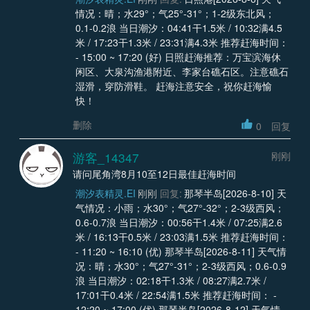
情况：晴；水29°；气25°-31°；1-2级东北风；
0.1-0.2浪 当日潮汐：04:41干1.5米 / 10:32满4.5
米 / 17:23干1.3米 / 23:31满4.3米 推荐赶海时间：
- 15:00 ~ 17:20 (好) 日照赶海推荐：万宝滨海休
闲区、大泉沟渔港附近、李家台礁石区。注意礁石
湿滑，穿防滑鞋。 赶海注意安全，祝你赶海愉
快！
删除
0
回复
游客_14347
刚刚
请问尾角湾8月10至12日最佳赶海时间
潮汐表精灵.EI
刚刚
回复:
那琴半岛[2026-8-10] 天
气情况：小雨；水30°；气27°-32°；2-3级西风；
0.6-0.7浪 当日潮汐：00:56干1.4米 / 07:25满2.6
米 / 16:13干0.5米 / 23:03满1.5米 推荐赶海时间：
- 11:20 ~ 16:10 (优) 那琴半岛[2026-8-11] 天气情
况：晴；水30°；气27°-31°；2-3级西风；0.6-0.9
浪 当日潮汐：02:18干1.3米 / 08:27满2.7米 /
17:01干0.4米 / 22:54满1.5米 推荐赶海时间： -
12:20 ~ 17:00 (优) 那琴半岛[2026-8-12] 天气情