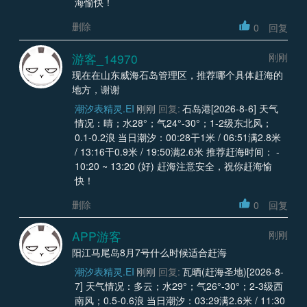
海愉快！
删除
0
回复
游客_14970
刚刚
现在在山东威海石岛管理区，推荐哪个具体赶海的
地方，谢谢
潮汐表精灵.EI
刚刚
回复:
石岛港[2026-8-6] 天气
情况：晴；水28°；气24°-30°；1-2级东北风；
0.1-0.2浪 当日潮汐：00:28干1米 / 06:51满2.8米
/ 13:16干0.9米 / 19:50满2.6米 推荐赶海时间： -
10:20 ~ 13:20 (好) 赶海注意安全，祝你赶海愉
快！
删除
0
回复
APP游客
刚刚
阳江马尾岛8月7号什么时候适合赶海
潮汐表精灵.EI
刚刚
回复:
瓦晒(赶海圣地)[2026-8-
7] 天气情况：多云；水29°；气26°-30°；2-3级西
南风；0.5-0.6浪 当日潮汐：03:29满2.6米 / 11:30