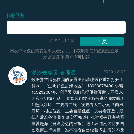
精彩回复
游客可以回复
网友评论仅供其表达个人看法，并不表明阳江钓鱼频道立场。
发贴请遵守
用户许可协议
潮汐表精灵.管理员
2020-12-02
数据异常情况在我的设置里面清理缓存重新打开！
群vx：（注明钓鱼赶海地区） 18023878406 小编
15323288406 管理员 我们只提供群互助，不卖东
西和不组织活动！ 喜欢我们软件就分享给朋友哦！
1.赶海好坏：主要看曲线，次要看大中小潮 2.曲线
好坏：根据位置，主要看最低点，次要看落差，最
低点后准备涨潮 3.确实不知道什么时候去赶海就看
推荐赶海（日期旁边的潮报）吧 4.河道潮汐需要自
己观察进行调整，准不准看自己经验 5.赶海的不要