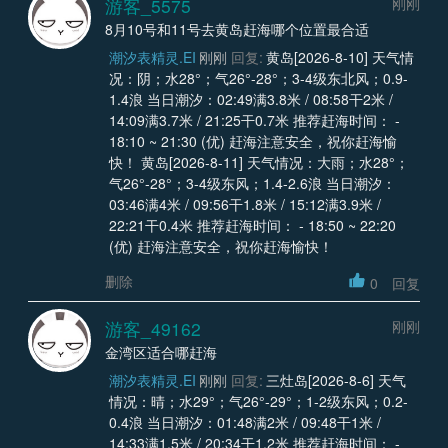
游客_5575
刚刚
8月10号和11号去黄岛赶海哪个位置最合适
潮汐表精灵.EI
刚刚
回复:
黄岛[2026-8-10] 天气情
况：阴；水28°；气26°-28°；3-4级东北风；0.9-
1.4浪 当日潮汐：02:49满3.8米 / 08:58干2米 /
14:09满3.7米 / 21:25干0.7米 推荐赶海时间： -
18:10 ~ 21:30 (优) 赶海注意安全，祝你赶海愉
快！ 黄岛[2026-8-11] 天气情况：大雨；水28°；
气26°-28°；3-4级东风；1.4-2.6浪 当日潮汐：
03:46满4米 / 09:56干1.8米 / 15:12满3.9米 /
22:21干0.4米 推荐赶海时间： - 18:50 ~ 22:20
(优) 赶海注意安全，祝你赶海愉快！
删除
0
回复
游客_49162
刚刚
金湾区适合哪赶海
潮汐表精灵.EI
刚刚
回复:
三灶岛[2026-8-6] 天气
情况：晴；水29°；气26°-29°；1-2级东风；0.2-
0.4浪 当日潮汐：01:48满2米 / 09:48干1米 /
14:33满1.5米 / 20:34干1.2米 推荐赶海时间： -