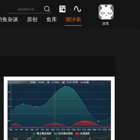
钓鱼杂谈
原创
鱼库
潮汐表
游客