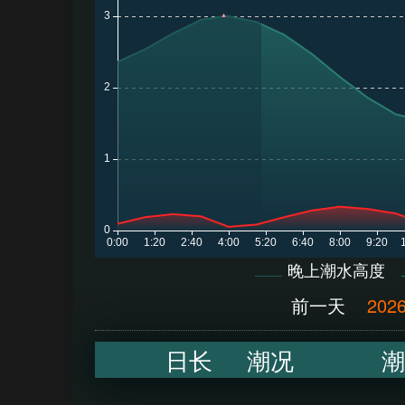
晚上潮水高度
前一天
2026
日长
潮况
潮