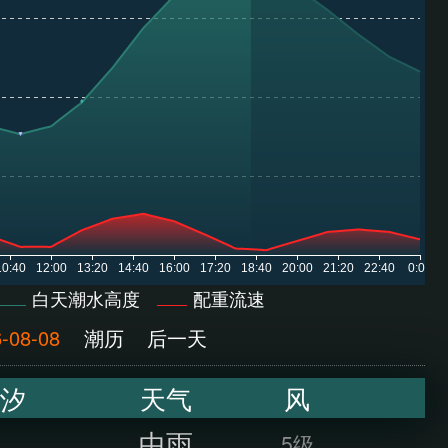
白天潮水高度
配重流速
-08-08
潮历
后一天
汐
天气
风
中雨
5级