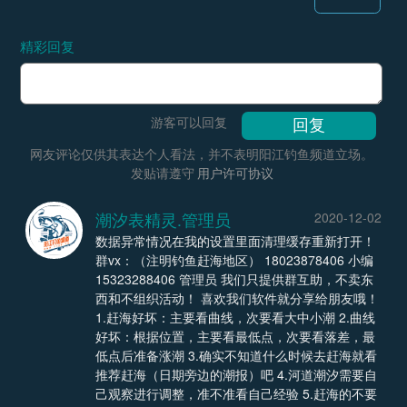
精彩回复
游客可以回复
网友评论仅供其表达个人看法，并不表明阳江钓鱼频道立场。
发贴请遵守
用户许可协议
潮汐表精灵.管理员
2020-12-02
数据异常情况在我的设置里面清理缓存重新打开！
群vx：（注明钓鱼赶海地区） 18023878406 小编
15323288406 管理员 我们只提供群互助，不卖东
西和不组织活动！ 喜欢我们软件就分享给朋友哦！
1.赶海好坏：主要看曲线，次要看大中小潮 2.曲线
好坏：根据位置，主要看最低点，次要看落差，最
低点后准备涨潮 3.确实不知道什么时候去赶海就看
推荐赶海（日期旁边的潮报）吧 4.河道潮汐需要自
己观察进行调整，准不准看自己经验 5.赶海的不要