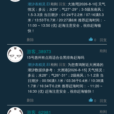
潮汐表精灵.EI
刚刚
回复:
大渔湾[2026-8-10] 天气
情况：多云；水29°；气27°-29°；3-5级东南风；
1.5-3.3浪 当日潮汐：01:24干2.2米 / 07:16满5.3
米 / 13:53干0.7米 / 20:27满6米 推荐赶海时间： -
11:00 ~ 13:50 (优) 赶海注意安全，祝你赶海愉
快！
删除
0
回复
游客_38973
刚刚
15号惠州有点雨适合去黑排角赶海吗
潮汐表精灵.EI
刚刚
回复:
为您查询附近大洲港的
潮汐数据供参考： 大洲港[2026-8-15] 天气情况：
多云；水28°；气26°-31°；2级南风；1-1.2浪 当
日潮汐：00:56满1.1米 / 03:36干0.4米 / 10:38满
1.7米 / 16:34干0.2米 推荐赶海时间： - 11:20 ~
16:30 (优) 赶海注意安全，祝你赶海愉快！
删除
0
回复
游客_62981
刚刚