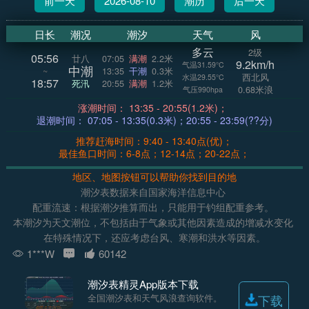
前一天
2026-08-10
潮历
后一天
日长
潮况
潮汐
天气
风
多云
2级
05:56
廿八
07:05
满潮
2.2米
9.2km/h
气温31.59°C
中潮
~
13:35
干潮
0.3米
西北风
水温29.55°C
18:57
死汛
20:55
满潮
1.2米
0.68米浪
气压990hpa
涨潮时间： 13:35 - 20:55(1.2米)；
退潮时间： 07:05 - 13:35(0.3米)；20:55 - 23:59(??分)
推荐赶海时间：9:40 - 13:40点(优)；
最佳鱼口时间：6-8点；12-14点；20-22点；
地区、地图按钮可以帮助你找到目的地
潮汐表数据来自国家海洋信息中心
配重流速：根据潮汐推算而出，只能用于钓组配重参考。
本潮汐为天文潮位，不包括由于气象或其他因素造成的增减水变化
在特殊情况下，还应考虑台风、寒潮和洪水等因素。
1***W
60142
潮汐表精灵App版本下载
全国潮汐表和天气风浪查询软件。
下载