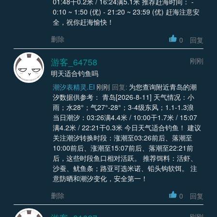
01:48干0.2米 / 16:24满5.1米 推荐赶海时间： -
0:10 ~ 1:50 (优) - 21:20 ~ 23:59 (优) 赶海注意安
全，祝你赶海愉快！
删除
0
回复
游客_64758
刚刚
明天适合钓鱼吗
潮汐表精灵.EI
刚刚
回复:
为您查询附近青岛的潮
汐数据供参考： 青岛[2026-8-11] 天气情况：小
雨；水28°；气27°-28°；3-4级东风；1.1-1.3浪
当日潮汐：03:26满4.4米 / 10:00干1.7米 / 15:07
满4.2米 / 22:21干0.3米 今日天气适合钓鱼！ 建议
关注潮汐转换时段：涨潮至03:26前后、落潮至
10:00前后、涨潮至15:07前后、落潮至22:21前
后，这些时段鱼口相对活跃。 推荐饵料：活虾、
沙蚕、鱿鱼条；路亚可选米诺、铅头钩软饵。 注
意防晒和潮汐变化，安全第一！
删除
0
回复
刚刚