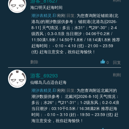
游客_81627
海口明天赶海时间
潮汐表精灵.EI
刚刚
回复:
为您查询附近铺前港(北
港岛)的潮汐数据供参考： 铺前港(北港岛)[2026-
8-11] 天气情况：多云；水31°；气29°-30°；2-4
级西风；0.3-0.5浪 当日潮汐：04:06干0.2米 /
11:50满1.9米 / 14:50干1.8米 / 18:14满1.8米 推荐
赶海时间： - 0:10 ~ 4:10 (优) - 21:00 ~ 23:59
(优) 赶海注意安全，祝你赶海愉快！
删除
0
回复
游客_69293
刚刚
仙螺岛几点适合赶海
潮汐表精灵.EI
刚刚
回复:
为您查询附近北戴河的
潮汐数据供参考： 北戴河[2026-8-10] 天气情况：
多云；水26°；气21°-31°；1-2级东风；0.2-0.4浪
当日潮汐：03:10干0.5米 / 16:38满2米 推荐赶海
时间： - 0:10 ~ 3:10 (好) - 19:50 ~ 23:59 (优) 赶
海注意安全，祝你赶海愉快！