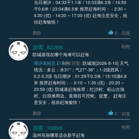
当日潮汐：04:32干1.1米 / 10:33满6.3米 / 16:50
干0.6米 / 23:04满6.5米 推荐赶海时间： - 2:30 ~
4:30 (优) - 14:20 ~ 17:00 (优) 赶海注意安全，祝
你赶海愉快！
删除
0
回复
游客_82268
刚刚
防城港现在哪个海滩可以赶海
潮汐表精灵.EI
刚刚
回复:
防城港[2026-8-10] 天气
情况：多云；水31°；气27°-36°；1-2级西风；
0.2-0.3浪 当日潮汐：01:29干0.3米 / 15:10满4.8
米 推荐赶海时间： - 0:10 ~ 1:30 (优) - 20:20 ~
23:59 (优) 防城港赶海推荐：红沙村、簕山古渔
村、白浪滩周边。退潮后可挖蚝、捉蟹。 赶海注
意安全，祝你赶海愉快！
删除
0
回复
游客_33898
刚刚
温州苍南哪里适合新手赶海