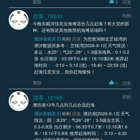
删除
0
回复
游客_75533
刚刚
今晚东戴河佳兆业海滩适合几点赶海？有大货的那
种。还有附近其他推荐的海滩浴场吗？
潮汐表精灵.EI
刚刚
回复:
为您查询附近芷锚湾的
潮汐数据供参考： 芷锚湾[2026-8-10] 天气情况：
多云；水25°；气22°-28°；1-3级东南风；0.1-0.2
浪 当日潮汐：03:08干0.4米 / 16:10满2米 推荐赶
海时间： - 0:10 ~ 3:10 (优) - 18:40 ~ 23:59 (优)
赶海注意安全，祝你赶海愉快！
删除
0
回复
游客_12165
刚刚
潍坊港13号几点到几点合适赶海
潮汐表精灵.EI
刚刚
回复:
潍坊港[2026-8-13] 天气
情况：阴；水29°；气26°-28°；3-5级东北风；
0.3-0.8浪 当日潮汐：06:33干0.7米 / 13:16满1.6
米 / 18:10干0.8米 推荐赶海时间： - 3:10 ~ 6:30
(好) 赶海注意安全，祝你赶海愉快！