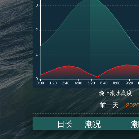
晚上潮水高度
前一天
2026
日长
潮况
潮