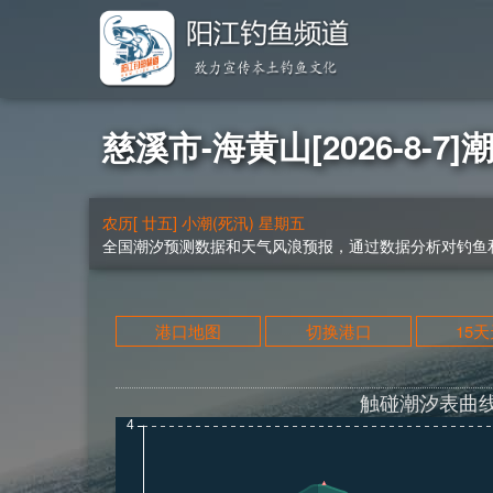
慈溪市-海黄山[2026-8-7]
农历[ 廿五] 小潮(死汛) 星期五
全国潮汐预测数据和天气风浪预报，通过数据分析对钓鱼和
港口地图
切换港口
15
触碰潮汐表曲