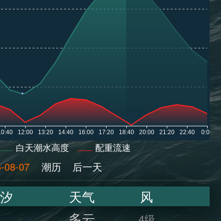
白天潮水高度
配重流速
-08-07
潮历
后一天
汐
天气
风
多云
4级