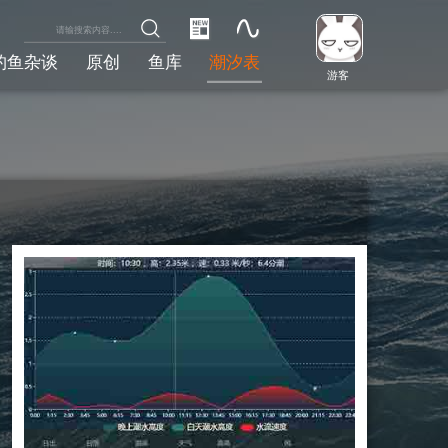
钓鱼杂谈
原创
鱼库
潮汐表
游客