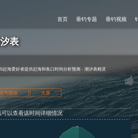
首页
垂钓专题
垂钓视频
潮汐表
赶海爱好者提供赶海和鱼口时间分析预测 - 潮汐表精灵
天天气预报
大屏
线可以查看该时间详细情况