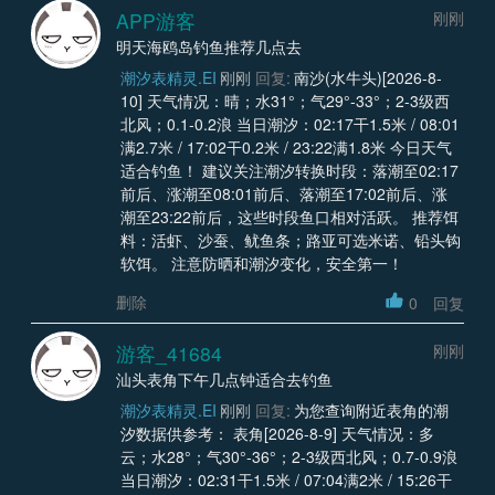
APP游客
刚刚
明天海鸥岛钓鱼推荐几点去
潮汐表精灵.EI
刚刚
回复:
南沙(水牛头)[2026-8-
10] 天气情况：晴；水31°；气29°-33°；2-3级西
北风；0.1-0.2浪 当日潮汐：02:17干1.5米 / 08:01
满2.7米 / 17:02干0.2米 / 23:22满1.8米 今日天气
适合钓鱼！ 建议关注潮汐转换时段：落潮至02:17
前后、涨潮至08:01前后、落潮至17:02前后、涨
潮至23:22前后，这些时段鱼口相对活跃。 推荐饵
料：活虾、沙蚕、鱿鱼条；路亚可选米诺、铅头钩
软饵。 注意防晒和潮汐变化，安全第一！
删除
0
回复
游客_41684
刚刚
汕头表角下午几点钟适合去钓鱼
潮汐表精灵.EI
刚刚
回复:
为您查询附近表角的潮
汐数据供参考： 表角[2026-8-9] 天气情况：多
云；水28°；气30°-36°；2-3级西北风；0.7-0.9浪
当日潮汐：02:31干1.5米 / 07:04满2米 / 15:26干