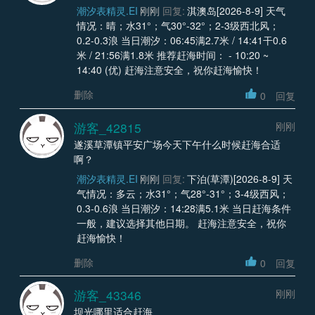
潮汐表精灵.EI
刚刚
回复:
淇澳岛[2026-8-9] 天气
情况：晴；水31°；气30°-32°；2-3级西北风；
0.2-0.3浪 当日潮汐：06:45满2.7米 / 14:41干0.6
米 / 21:56满1.8米 推荐赶海时间： - 10:20 ~
14:40 (优) 赶海注意安全，祝你赶海愉快！
删除
0
回复
游客_42815
刚刚
遂溪草潭镇平安广场今天下午什么时候赶海合适
啊？
潮汐表精灵.EI
刚刚
回复:
下泊(草潭)[2026-8-9] 天
气情况：多云；水31°；气28°-31°；3-4级西风；
0.3-0.6浪 当日潮汐：14:28满5.1米 当日赶海条件
一般，建议选择其他日期。 赶海注意安全，祝你
赶海愉快！
删除
0
回复
游客_43346
刚刚
坝光哪里适合赶海