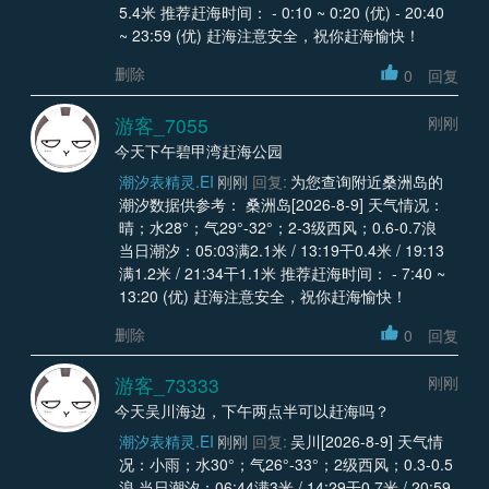
5.4米 推荐赶海时间： - 0:10 ~ 0:20 (优) - 20:40
~ 23:59 (优) 赶海注意安全，祝你赶海愉快！
删除
0
回复
游客_7055
刚刚
今天下午碧甲湾赶海公园
潮汐表精灵.EI
刚刚
回复:
为您查询附近桑洲岛的
潮汐数据供参考： 桑洲岛[2026-8-9] 天气情况：
晴；水28°；气29°-32°；2-3级西风；0.6-0.7浪
当日潮汐：05:03满2.1米 / 13:19干0.4米 / 19:13
满1.2米 / 21:34干1.1米 推荐赶海时间： - 7:40 ~
13:20 (优) 赶海注意安全，祝你赶海愉快！
删除
0
回复
游客_73333
刚刚
今天吴川海边，下午两点半可以赶海吗？
潮汐表精灵.EI
刚刚
回复:
吴川[2026-8-9] 天气情
况：小雨；水30°；气26°-33°；2级西风；0.3-0.5
浪 当日潮汐：06:44满3米 / 14:29干0.7米 / 20:59