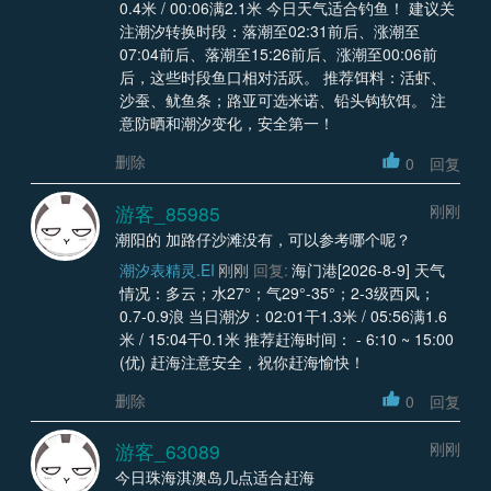
0.4米 / 00:06满2.1米 今日天气适合钓鱼！ 建议关
注潮汐转换时段：落潮至02:31前后、涨潮至
07:04前后、落潮至15:26前后、涨潮至00:06前
后，这些时段鱼口相对活跃。 推荐饵料：活虾、
沙蚕、鱿鱼条；路亚可选米诺、铅头钩软饵。 注
意防晒和潮汐变化，安全第一！
删除
0
回复
游客_85985
刚刚
潮阳的 加路仔沙滩没有，可以参考哪个呢？
潮汐表精灵.EI
刚刚
回复:
海门港[2026-8-9] 天气
情况：多云；水27°；气29°-35°；2-3级西风；
0.7-0.9浪 当日潮汐：02:01干1.3米 / 05:56满1.6
米 / 15:04干0.1米 推荐赶海时间： - 6:10 ~ 15:00
(优) 赶海注意安全，祝你赶海愉快！
删除
0
回复
游客_63089
刚刚
今日珠海淇澳岛几点适合赶海