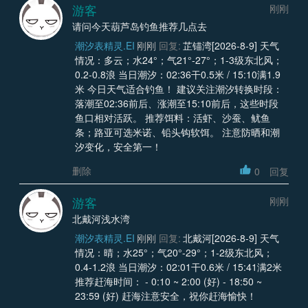
游客
刚刚
请问今天葫芦岛钓鱼推荐几点去
潮汐表精灵.EI
刚刚
回复:
芷锚湾[2026-8-9] 天气
情况：多云；水24°；气21°-27°；1-3级东北风；
0.2-0.8浪 当日潮汐：02:36干0.5米 / 15:10满1.9
米 今日天气适合钓鱼！ 建议关注潮汐转换时段：
落潮至02:36前后、涨潮至15:10前后，这些时段
鱼口相对活跃。 推荐饵料：活虾、沙蚕、鱿鱼
条；路亚可选米诺、铅头钩软饵。 注意防晒和潮
汐变化，安全第一！
删除
0
回复
游客
刚刚
北戴河浅水湾
潮汐表精灵.EI
刚刚
回复:
北戴河[2026-8-9] 天气
情况：晴；水25°；气20°-29°；1-2级东北风；
0.4-1.2浪 当日潮汐：02:01干0.6米 / 15:41满2米
推荐赶海时间： - 0:10 ~ 2:00 (好) - 18:50 ~
23:59 (好) 赶海注意安全，祝你赶海愉快！