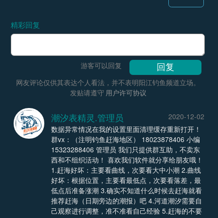
精彩回复
游客可以回复
网友评论仅供其表达个人看法，并不表明阳江钓鱼频道立场。
发贴请遵守
用户许可协议
潮汐表精灵.管理员
2020-12-02
数据异常情况在我的设置里面清理缓存重新打开！
群vx：（注明钓鱼赶海地区） 18023878406 小编
15323288406 管理员 我们只提供群互助，不卖东
西和不组织活动！ 喜欢我们软件就分享给朋友哦！
1.赶海好坏：主要看曲线，次要看大中小潮 2.曲线
好坏：根据位置，主要看最低点，次要看落差，最
低点后准备涨潮 3.确实不知道什么时候去赶海就看
推荐赶海（日期旁边的潮报）吧 4.河道潮汐需要自
己观察进行调整，准不准看自己经验 5.赶海的不要