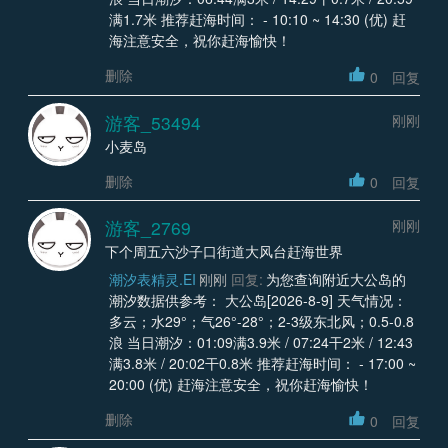
满1.7米 推荐赶海时间： - 10:10 ~ 14:30 (优) 赶
海注意安全，祝你赶海愉快！
删除
0
回复
游客_53494
刚刚
小麦岛
删除
0
回复
游客_2769
刚刚
下个周五六沙子口街道大风台赶海世界
潮汐表精灵.EI
刚刚
回复:
为您查询附近大公岛的
潮汐数据供参考： 大公岛[2026-8-9] 天气情况：
多云；水29°；气26°-28°；2-3级东北风；0.5-0.8
浪 当日潮汐：01:09满3.9米 / 07:24干2米 / 12:43
满3.8米 / 20:02干0.8米 推荐赶海时间： - 17:00 ~
20:00 (优) 赶海注意安全，祝你赶海愉快！
删除
0
回复