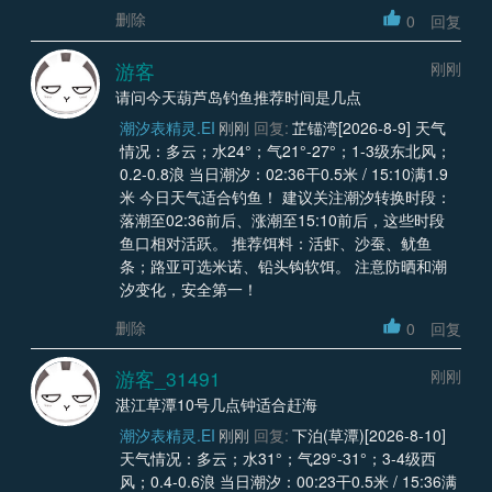
删除
0
回复
游客
刚刚
请问今天葫芦岛钓鱼推荐时间是几点
潮汐表精灵.EI
刚刚
回复:
芷锚湾[2026-8-9] 天气
情况：多云；水24°；气21°-27°；1-3级东北风；
0.2-0.8浪 当日潮汐：02:36干0.5米 / 15:10满1.9
米 今日天气适合钓鱼！ 建议关注潮汐转换时段：
落潮至02:36前后、涨潮至15:10前后，这些时段
鱼口相对活跃。 推荐饵料：活虾、沙蚕、鱿鱼
条；路亚可选米诺、铅头钩软饵。 注意防晒和潮
汐变化，安全第一！
删除
0
回复
游客_31491
刚刚
湛江草潭10号几点钟适合赶海
潮汐表精灵.EI
刚刚
回复:
下泊(草潭)[2026-8-10]
天气情况：多云；水31°；气29°-31°；3-4级西
风；0.4-0.6浪 当日潮汐：00:23干0.5米 / 15:36满