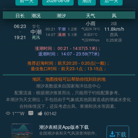
前一天
2026-08-09
潮历
后一天
日长
潮况
潮汐
天气
风
小雨
2级
06:23
廿七
11.8km/h
00:21
干潮
1.2米
气温29.78°C
中潮
~
14:07
满潮
5.1米
西风
水温31°C
19:21
死汛
0.25米浪
气压999hpa
涨潮时间： 00:21 - 14:07(5.1米)；
退潮时间： 14:07 - 23:59(??米)
推荐赶海时间：前天20:20 - 0:20点(一般)；
最佳鱼口时间：前天23-1点；13-15点；
地区、地图按钮可以帮助你找到目的地
潮汐表数据来自国家海洋信息中心
配重流速：根据潮汐推算而出，只能用于钓组配重参考。
本潮汐为天文潮位，不包括由于气象或其他因素造成的增减水变化
在特殊情况下，还应考虑台风、寒潮和洪水等因素。
1***W
60142
潮汐表精灵App版本下载
全国潮汐表和天气风浪查询软件。
下载