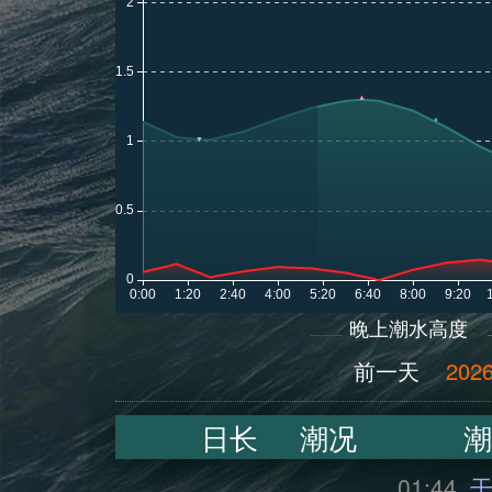
晚上潮水高度
前一天
2026
日长
潮况
潮
01:44