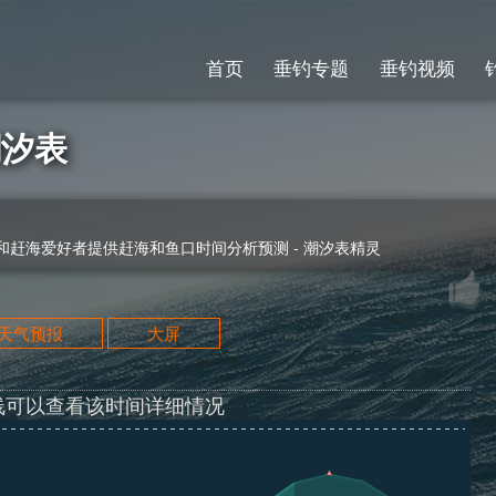
首页
垂钓专题
垂钓视频
潮汐表
赶海爱好者提供赶海和鱼口时间分析预测 - 潮汐表精灵
天天气预报
大屏
线可以查看该时间详细情况