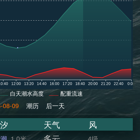
白天潮水高度
配重流速
-08-09
潮历
后一天
汐
天气
风
多云
干潮
1.0米
4级