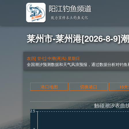
莱州市-莱州港[2026-8-9]
农历[ 廿七] 中潮(死汛) 星期日
全国潮汐预测数据和天气风浪预报，通过数据分析对钓鱼和
港口地图
切换港口
15
触碰潮汐表曲