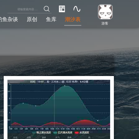
钓鱼杂谈
原创
鱼库
潮汐表
游客