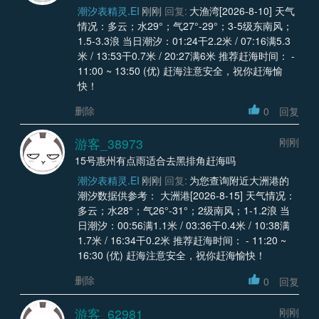
潮汐表精灵.EI
刚刚
回复:
大渔湾[2026-8-10] 天气
情况：多云；水29°；气27°-29°；3-5级东南风；
1.5-3.3浪 当日潮汐：01:24干2.2米 / 07:16满5.3
米 / 13:53干0.7米 / 20:27满6米 推荐赶海时间： -
11:00 ~ 13:50 (优) 赶海注意安全，祝你赶海愉
快！
删除
0
回复
游客_38973
刚刚
15号惠州有点雨适合去黑排角赶海吗
潮汐表精灵.EI
刚刚
回复:
为您查询附近大洲港的
潮汐数据供参考： 大洲港[2026-8-15] 天气情况：
多云；水28°；气26°-31°；2级南风；1-1.2浪 当
日潮汐：00:56满1.1米 / 03:36干0.4米 / 10:38满
1.7米 / 16:34干0.2米 推荐赶海时间： - 11:20 ~
16:30 (优) 赶海注意安全，祝你赶海愉快！
删除
0
回复
游客_62981
刚刚