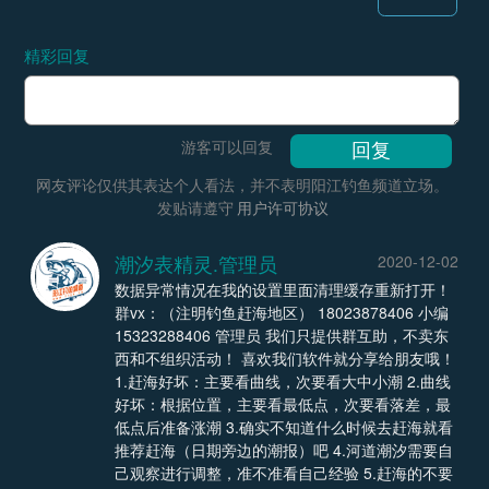
精彩回复
游客可以回复
网友评论仅供其表达个人看法，并不表明阳江钓鱼频道立场。
发贴请遵守
用户许可协议
潮汐表精灵.管理员
2020-12-02
数据异常情况在我的设置里面清理缓存重新打开！
群vx：（注明钓鱼赶海地区） 18023878406 小编
15323288406 管理员 我们只提供群互助，不卖东
西和不组织活动！ 喜欢我们软件就分享给朋友哦！
1.赶海好坏：主要看曲线，次要看大中小潮 2.曲线
好坏：根据位置，主要看最低点，次要看落差，最
低点后准备涨潮 3.确实不知道什么时候去赶海就看
推荐赶海（日期旁边的潮报）吧 4.河道潮汐需要自
己观察进行调整，准不准看自己经验 5.赶海的不要