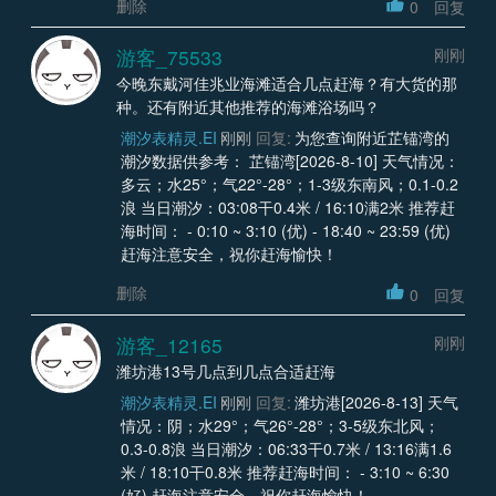
删除
0
回复
游客_75533
刚刚
今晚东戴河佳兆业海滩适合几点赶海？有大货的那
种。还有附近其他推荐的海滩浴场吗？
潮汐表精灵.EI
刚刚
回复:
为您查询附近芷锚湾的
潮汐数据供参考： 芷锚湾[2026-8-10] 天气情况：
多云；水25°；气22°-28°；1-3级东南风；0.1-0.2
浪 当日潮汐：03:08干0.4米 / 16:10满2米 推荐赶
海时间： - 0:10 ~ 3:10 (优) - 18:40 ~ 23:59 (优)
赶海注意安全，祝你赶海愉快！
删除
0
回复
游客_12165
刚刚
潍坊港13号几点到几点合适赶海
潮汐表精灵.EI
刚刚
回复:
潍坊港[2026-8-13] 天气
情况：阴；水29°；气26°-28°；3-5级东北风；
0.3-0.8浪 当日潮汐：06:33干0.7米 / 13:16满1.6
米 / 18:10干0.8米 推荐赶海时间： - 3:10 ~ 6:30
(好) 赶海注意安全，祝你赶海愉快！