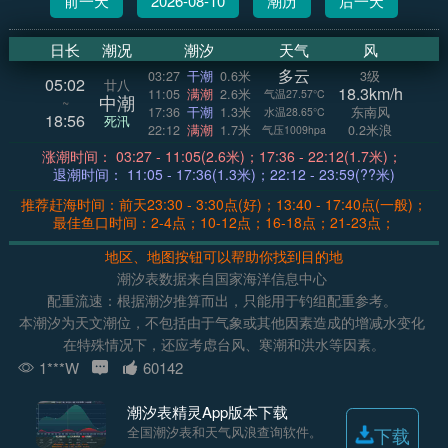
前一天
2026-08-10
潮历
后一天
日长
潮况
潮汐
天气
风
多云
03:27
干潮
0.6米
3级
05:02
廿八
18.3km/h
11:05
满潮
2.6米
气温27.57°C
中潮
~
17:36
干潮
1.3米
东南风
水温28.65°C
18:56
死汛
22:12
满潮
1.7米
0.2米浪
气压1009hpa
涨潮时间： 03:27 - 11:05(2.6米)；17:36 - 22:12(1.7米)；
退潮时间： 11:05 - 17:36(1.3米)；22:12 - 23:59(??米)
推荐赶海时间：前天23:30 - 3:30点(好)；13:40 - 17:40点(一般)；
最佳鱼口时间：2-4点；10-12点；16-18点；21-23点；
地区、地图按钮可以帮助你找到目的地
潮汐表数据来自国家海洋信息中心
配重流速：根据潮汐推算而出，只能用于钓组配重参考。
本潮汐为天文潮位，不包括由于气象或其他因素造成的增减水变化
在特殊情况下，还应考虑台风、寒潮和洪水等因素。
1***W
60142
潮汐表精灵App版本下载
全国潮汐表和天气风浪查询软件。
下载