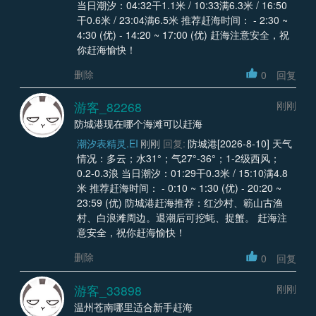
当日潮汐：04:32干1.1米 / 10:33满6.3米 / 16:50
干0.6米 / 23:04满6.5米 推荐赶海时间： - 2:30 ~
4:30 (优) - 14:20 ~ 17:00 (优) 赶海注意安全，祝
你赶海愉快！
删除
0
回复
游客_82268
刚刚
防城港现在哪个海滩可以赶海
潮汐表精灵.EI
刚刚
回复:
防城港[2026-8-10] 天气
情况：多云；水31°；气27°-36°；1-2级西风；
0.2-0.3浪 当日潮汐：01:29干0.3米 / 15:10满4.8
米 推荐赶海时间： - 0:10 ~ 1:30 (优) - 20:20 ~
23:59 (优) 防城港赶海推荐：红沙村、簕山古渔
村、白浪滩周边。退潮后可挖蚝、捉蟹。 赶海注
意安全，祝你赶海愉快！
删除
0
回复
游客_33898
刚刚
温州苍南哪里适合新手赶海