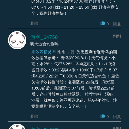
01:48干0.2米 / 16:24满5.1米 推荐赶海时间： -
0:10 ~ 1:50 (优) - 21:20 ~ 23:59 (优) 赶海注意安
全，祝你赶海愉快！
删除
0
回复
游客_64758
刚刚
明天适合钓鱼吗
潮汐表精灵.EI
刚刚
回复:
为您查询附近青岛的潮
汐数据供参考： 青岛[2026-8-11] 天气情况：小
雨；水28°；气27°-28°；3-4级东风；1.1-1.3浪
当日潮汐：03:26满4.4米 / 10:00干1.7米 / 15:07
满4.2米 / 22:21干0.3米 今日天气适合钓鱼！ 建议
关注潮汐转换时段：涨潮至03:26前后、落潮至
10:00前后、涨潮至15:07前后、落潮至22:21前
后，这些时段鱼口相对活跃。 推荐饵料：活虾、
沙蚕、鱿鱼条；路亚可选米诺、铅头钩软饵。 注
意防晒和潮汐变化，安全第一！
删除
0
回复
刚刚