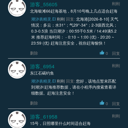
游客_55605
刚刚
北海银滩66赶海基地，8月10号晚上几点适合赶海
潮汐表精灵.EI
刚刚
回复:
北海港[2026-8-10] 天气
情况：多云；水31°；气29°-34°；2-3级西北风；
0.3-0.5浪 当日潮汐：00:55干0.5米 / 14:49满5.2
米 推荐赶海时间： - 0:10 ~ 1:00 (优) - 20:20 ~
23:59 (优) 赶海注意安全，祝你赶海愉快！
删除
0
回复
游客_6954
刚刚
东江石碣钓鱼
潮汐表精灵.EI
刚刚
回复:
您好，该地点暂未匹配
到潮汐/赶海推荐数据，请在小程序内搜索查看详
细数据。赶海注意安全！
删除
0
回复
游客_61958
刚刚
15号，日照哪里什么时间适合赶海