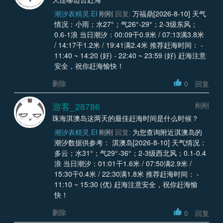
潮汐表精灵.EI
刚刚
回复:
万福鼎[2026-8-10] 天气
情况：小雨；水27°；气26°-29°；2-3级东风；
0.6-1浪 当日潮汐：00:09干0.9米 / 07:13满3.8米
/ 14:17干1.2米 / 19:41满2.4米 推荐赶海时间： -
11:40 ~ 14:20 (好) - 22:40 ~ 23:59 (好) 赶海注意
安全，祝你赶海愉快！
删除
0
回复
游客_28786
刚刚
珠海淇澳岛这两天的最佳赶海时间是什么时候？
潮汐表精灵.EI
刚刚
回复:
为您查询附近淇澳岛的
潮汐数据供参考： 淇澳岛[2026-8-10] 天气情况：
多云；水31°；气29°-36°；2-3级西北风；0.1-0.4
浪 当日潮汐：01:01干1.6米 / 07:50满2.9米 /
15:30干0.4米 / 22:30满1.8米 推荐赶海时间： -
11:10 ~ 15:30 (优) 赶海注意安全，祝你赶海愉
快！
删除
0
回复