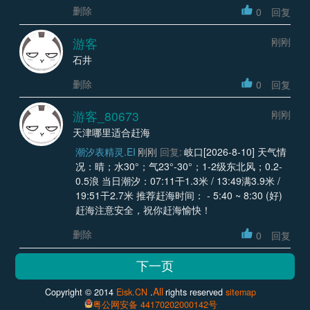
删除
0
回复
游客
刚刚
石井
删除
0
回复
游客_80673
刚刚
天津哪里适合赶海
潮汐表精灵.EI
刚刚
回复:
岐口[2026-8-10] 天气情
况：晴；水30°；气23°-30°；1-2级东北风；0.2-
0.5浪 当日潮汐：07:11干1.3米 / 13:49满3.9米 /
19:51干2.7米 推荐赶海时间： - 5:40 ~ 8:30 (好)
赶海注意安全，祝你赶海愉快！
删除
0
回复
All
Copyright © 2014
Eisk.CN
.
rights reserved
sitemap
粤公网安备 44170202000142号