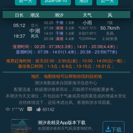
前一天
2026-08-10
潮历
后一天
日长
潮况
潮汐
天气
风
小雨
02:25
干潮
1.9米
7级
05:12
廿八
50.7km/h
07:38
满潮
3.3米
气温27.72°C
中潮
~
14:01
干潮
1.4米
东风
水温27.65°C
18:37
死汛
20:38
满潮
4.4米
2.92米浪
气压999hpa
涨潮时间： 02:25 - 07:38(3.3米)；14:01 - 20:38(4.4米)；
退潮时间： 07:38 - 14:01(1.4米)；20:38 - 23:59(??米)
推荐赶海时间：前天22:30 - 2:30点(差)；10:00 - 14:00点(一般)；
最佳鱼口时间：1-3点；6-8点；13-15点；19-21点；
地区、地图按钮可以帮助你找到目的地
潮汐表数据来自国家海洋信息中心
配重流速：根据潮汐推算而出，只能用于钓组配重参考。
本潮汐为天文潮位，不包括由于气象或其他因素造成的增减水变化
在特殊情况下，还应考虑台风、寒潮和洪水等因素。
1***W
60142
潮汐表精灵App版本下载
全国潮汐表和天气风浪查询软件。
下载