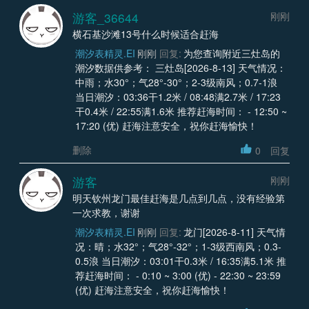
游客_36644
刚刚
横石基沙滩13号什么时候适合赶海
潮汐表精灵.EI
刚刚
回复:
为您查询附近三灶岛的
潮汐数据供参考： 三灶岛[2026-8-13] 天气情况：
中雨；水30°；气28°-30°；2-3级南风；0.7-1浪
当日潮汐：03:36干1.2米 / 08:48满2.7米 / 17:23
干0.4米 / 22:55满1.6米 推荐赶海时间： - 12:50 ~
17:20 (优) 赶海注意安全，祝你赶海愉快！
删除
0
回复
游客
刚刚
明天钦州龙门最佳赶海是几点到几点，没有经验第
一次求教，谢谢
潮汐表精灵.EI
刚刚
回复:
龙门[2026-8-11] 天气情
况：晴；水32°；气28°-32°；1-3级西南风；0.3-
0.5浪 当日潮汐：03:01干0.3米 / 16:35满5.1米 推
荐赶海时间： - 0:10 ~ 3:00 (优) - 22:30 ~ 23:59
(优) 赶海注意安全，祝你赶海愉快！