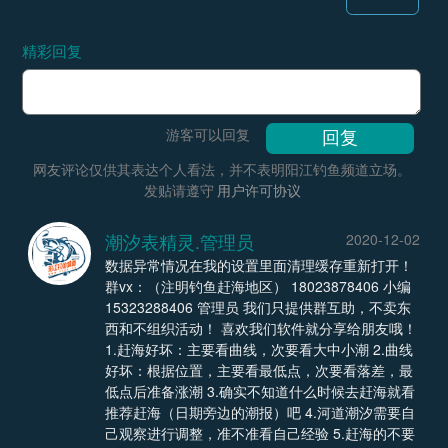
精彩回复
游客可以回复
网友评论仅供其表达个人看法，并不表明阳江钓鱼频道立场。
发贴请遵守
用户许可协议
潮汐表精灵.管理员
2020-12-02
数据异常情况在我的设置里面清理缓存重新打开！
群vx：（注明钓鱼赶海地区） 18023878406 小编
15323288406 管理员 我们只提供群互助，不卖东
西和不组织活动！ 喜欢我们软件就分享给朋友哦！
1.赶海好坏：主要看曲线，次要看大中小潮 2.曲线
好坏：根据位置，主要看最低点，次要看落差，最
低点后准备涨潮 3.确实不知道什么时候去赶海就看
推荐赶海（日期旁边的潮报）吧 4.河道潮汐需要自
己观察进行调整，准不准看自己经验 5.赶海的不要