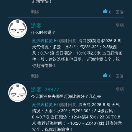
赶海愉快！
删除
0
回复
游客
刚刚
什么时候退？
潮汐表精灵.EI
刚刚
回复:
海口(秀英港)[2026-8-8]
天气情况：多云；水31°；气28°-32°；2-5级西
风；0.7-1浪 当日潮汐：13:16满2.3米 当日赶海条
件一般，建议选择其他日期。 赶海注意安全，祝
你赶海愉快！
删除
0
回复
游客_28877
刚刚
今天涠洲岛去哪里赶海比较好？几点去
潮汐表精灵.EI
刚刚
回复:
涠洲岛[2026-8-8] 天气
情况：大雨；水30°；气29°-30°；3-4级西风；
0.4-0.7浪 当日潮汐：12:44满4.5米 / 23:36干0.8
米 推荐赶海时间： - 18:20 ~ 23:40 (优) 赶海注意
安全，祝你赶海愉快！