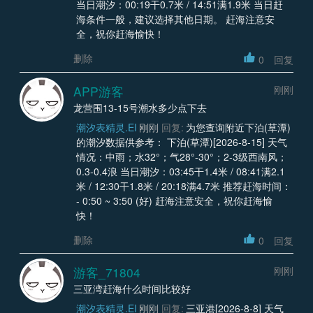
当日潮汐：00:19干0.7米 / 14:51满1.9米 当日赶
海条件一般，建议选择其他日期。 赶海注意安
全，祝你赶海愉快！
删除
0
回复
APP游客
刚刚
龙营围13-15号潮水多少点下去
潮汐表精灵.EI
刚刚
回复:
为您查询附近下泊(草潭)
的潮汐数据供参考： 下泊(草潭)[2026-8-15] 天气
情况：中雨；水32°；气28°-30°；2-3级西南风；
0.3-0.4浪 当日潮汐：03:45干1.4米 / 08:41满2.1
米 / 12:30干1.8米 / 20:18满4.7米 推荐赶海时间：
- 0:50 ~ 3:50 (好) 赶海注意安全，祝你赶海愉
快！
删除
0
回复
游客_71804
刚刚
三亚湾赶海什么时间比较好
潮汐表精灵.EI
刚刚
回复:
三亚港[2026-8-8] 天气