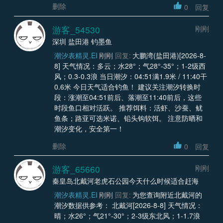
删除
0
回复
游客_54530
刚刚
深圳 盐田港 钓墨鱼
潮汐表精灵.EI
刚刚
回复:
大鹏湾(盐田港)[2026-8-
8] 天气情况：多云；水28°；气28°-35°；1-2级西
风；0.3-0.3浪 当日潮汐：04:51满1.9米 / 11:40干
0.6米 今日天气适合钓鱼！ 建议关注潮汐转换时
段：涨潮至04:51前后、落潮至11:40前后，这些
时段鱼口相对活跃。 推荐饵料：活虾、沙蚕、鱿
鱼条；路亚可选米诺、铅头钩软饵。 注意防晒和
潮汐变化，安全第一！
删除
0
回复
游客_65660
刚刚
秦皇岛北戴河老虎石公园今天什么时候适合赶海
潮汐表精灵.EI
刚刚
回复:
为您查询附近北戴河的
潮汐数据供参考： 北戴河[2026-8-8] 天气情况：
晴；水26°；气21°-30°；2-3级东北风；1-1.7浪