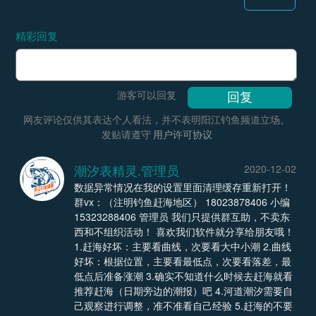
精彩回复
游客可以回复
网友评论仅供其表达个人看法，并不表明阳江钓鱼频道立场。
发贴请遵守
用户许可协议
潮汐表精灵.管理员
2020-12-02
数据异常情况在我的设置里面清理缓存重新打开！
群vx：（注明钓鱼赶海地区） 18023878406 小编
15323288406 管理员 我们只提供群互助，不卖东
西和不组织活动！ 喜欢我们软件就分享给朋友哦！
1.赶海好坏：主要看曲线，次要看大中小潮 2.曲线
好坏：根据位置，主要看最低点，次要看落差，最
低点后准备涨潮 3.确实不知道什么时候去赶海就看
推荐赶海（日期旁边的潮报）吧 4.河道潮汐需要自
己观察进行调整，准不准看自己经验 5.赶海的不要