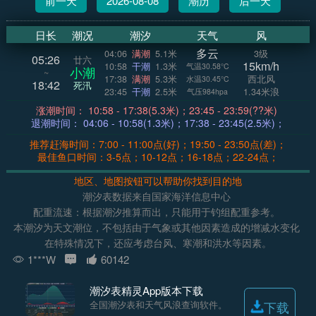
前一天
2026-08-08
潮历
后一天
日长
潮况
潮汐
天气
风
多云
04:06
满潮
5.1米
3级
05:26
廿六
15km/h
10:58
干潮
1.3米
气温30.58°C
小潮
~
17:38
满潮
5.3米
西北风
水温30.45°C
18:42
死汛
23:45
干潮
2.5米
1.34米浪
气压984hpa
涨潮时间： 10:58 - 17:38(5.3米)；23:45 - 23:59(??米)
退潮时间： 04:06 - 10:58(1.3米)；17:38 - 23:45(2.5米)；
推荐赶海时间：7:00 - 11:00点(好)；19:50 - 23:50点(差)；
最佳鱼口时间：3-5点；10-12点；16-18点；22-24点；
地区、地图按钮可以帮助你找到目的地
潮汐表数据来自国家海洋信息中心
配重流速：根据潮汐推算而出，只能用于钓组配重参考。
本潮汐为天文潮位，不包括由于气象或其他因素造成的增减水变化
在特殊情况下，还应考虑台风、寒潮和洪水等因素。
1***W
60142
潮汐表精灵App版本下载
全国潮汐表和天气风浪查询软件。
下载