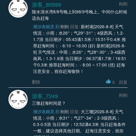
游客_80599
刚刚
陵水清水湾8/8号晚上到98/9号晚上。中间什么时候
适合赶海
潮汐表精灵.EI
刚刚
回复:
新村港[2026-8-8] 天气
情况：小雨；水26°；气29°-31°；4级西风；1.2-
1.7浪 当日潮汐：05:43满1.5米 / 15:51干0.4米 推
荐赶海时间： - 6:10 ~ 16:00 (好) 新村港[2026-8-
9] 天气情况：中雨；水26°；气28°-30°；3-4级西
南风；1.3-1.9浪 当日潮汐：06:37满1.7米 / 16:51
干0.3米 推荐赶海时间： - 8:00 ~ 17:00 (优) 赶海
注意安全，祝你赶海愉快！
删除
0
回复
游客_7249
刚刚
三墩赶海时间是？
潮汐表精灵.EI
刚刚
回复:
大三墩[2026-8-8] 天气
情况：小雨；水31°；气27°-34°；2-3级西风；
0.3-0.5浪 当日潮汐：12:52满4.3米 当日赶海条件
一般，建议选择其他日期。 赶海注意安全，祝你