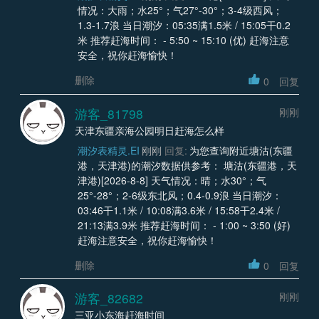
情况：大雨；水25°；气27°-30°；3-4级西风；
1.3-1.7浪 当日潮汐：05:35满1.5米 / 15:05干0.2
米 推荐赶海时间： - 5:50 ~ 15:10 (优) 赶海注意
安全，祝你赶海愉快！
删除
0
回复
游客_81798
刚刚
天津东疆亲海公园明日赶海怎么样
潮汐表精灵.EI
刚刚
回复:
为您查询附近塘沽(东疆
港，天津港)的潮汐数据供参考： 塘沽(东疆港，天
津港)[2026-8-8] 天气情况：晴；水30°；气
25°-28°；2-6级东北风；0.4-0.9浪 当日潮汐：
03:46干1.1米 / 10:08满3.6米 / 15:58干2.4米 /
21:13满3.9米 推荐赶海时间： - 1:00 ~ 3:50 (好)
赶海注意安全，祝你赶海愉快！
删除
0
回复
游客_82682
刚刚
三亚小东海赶海时间