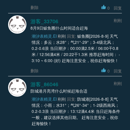
删除
0
回复
游客_33706
刚刚
8月9日鲅鱼圈什么时间适合赶海
潮汐表精灵.EI
刚刚
回复:
鲅鱼圈[2026-8-9] 天气
情况：多云；水28°；气21°-29°；3-4级北风；
0.2-0.6浪 当日潮汐：00:00满2.5米 / 06:00干0.8
米 / 12:56满4米 / 20:22干1.3米 推荐赶海时间： -
3:10 ~ 6:00 (好) 赶海注意安全，祝你赶海愉快！
删除
0
回复
游客_86046
刚刚
防城港月亮湾什么时候赶海合适
潮汐表精灵.EI
刚刚
回复:
防城港[2026-8-8] 天气
情况：小雨；水31°；气26°-34°；1-2级西南风；
0.2-0.3浪 当日潮汐：13:12满4.4米 当日赶海条件
一般，建议选择其他日期。 赶海注意安全，祝你
赶海愉快！