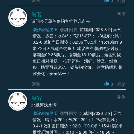
0
回复
游客
刚刚
请问今天葫芦岛钓鱼推荐几点去
潮汐表精灵.EI
刚刚
回复:
芷锚湾[2026-8-9] 天气
情况：多云；水24°；气21°-27°；1-3级东北风；
0.2-0.8浪 当日潮汐：02:36干0.5米 / 15:10满1.9
米 今日天气适合钓鱼！ 建议关注潮汐转换时段：
落潮至02:36前后、涨潮至15:10前后，这些时段
鱼口相对活跃。 推荐饵料：活虾、沙蚕、鱿鱼
条；路亚可选米诺、铅头钩软饵。 注意防晒和潮
汐变化，安全第一！
删除
0
回复
游客
刚刚
北戴河浅水湾
潮汐表精灵.EI
刚刚
回复:
北戴河[2026-8-9] 天气
情况：晴；水25°；气20°-29°；1-2级东北风；
0.4-1.2浪 当日潮汐：02:01干0.6米 / 15:41满2米
推荐赶海时间： - 0:10 ~ 2:00 (好) - 18:50 ~