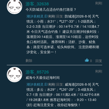
游客_32638
刚刚
今天防城港几点适合钓鱼打路亚？
潮汐表精灵.EI
刚刚
回复:
防城港[2026-8-9] 天气
情况：小雨；水31°；气27°-33°；1-2级西风；
0.2-0.3浪 当日潮汐：00:14干0.7米 / 14:10满4.7
米 今日天气适合钓鱼！ 建议关注潮汐转换时段：
落潮至00:14前后、涨潮至14:10前后，这些时段
鱼口相对活跃。 推荐饵料：活虾、沙蚕、鱿鱼
条；路亚可选米诺、铅头钩软饵。 注意防晒和潮
汐变化，安全第一！
删除
0
回复
游客_85726
刚刚
威海今天最佳赶海时间
潮汐表精灵.EI
刚刚
回复:
威海港[2026-8-9] 天气
情况：多云；水29°；气26°-29°；3-4级东风；
0.7-1浪 当日潮汐：06:11满2.4米 / 13:42干0.8米
/ 19:28满1.8米 推荐赶海时间： - 9:20 ~ 13:40
(好) 赶海注意安全，祝你赶海愉快！