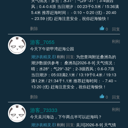
天气情况：多云；水31°；气29°-31°；3-4级西
风；0.4-0.6浪 当日潮汐：00:23干0.5米 / 15:36满
5.4米 推荐赶海时间： - 0:10 ~ 0:20 (优) - 20:40
~ 23:59 (优) 赶海注意安全，祝你赶海愉快！
删除
0
回复
游客_7055
刚刚
今天下午碧甲湾赶海公园
潮汐表精灵.EI
刚刚
回复:
为您查询附近桑洲岛的
潮汐数据供参考： 桑洲岛[2026-8-9] 天气情况：
晴；水28°；气29°-32°；2-3级西风；0.6-0.7浪
当日潮汐：05:03满2.1米 / 13:19干0.4米 / 19:13
满1.2米 / 21:34干1.1米 推荐赶海时间： - 7:40 ~
13:20 (优) 赶海注意安全，祝你赶海愉快！
删除
0
回复
游客_73333
刚刚
今天吴川海边，下午两点半可以赶海吗？
潮汐表精灵.EI
刚刚
回复:
吴川[2026-8-9] 天气情