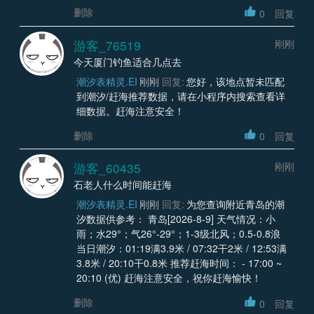
删除
0
回复
游客_76519
刚刚
今天厦门钓鱼适合几点去
潮汐表精灵.EI
刚刚
回复:
您好，该地点暂未匹配
到潮汐/赶海推荐数据，请在小程序内搜索查看详
细数据。赶海注意安全！
删除
0
回复
游客_60435
刚刚
石老人什么时间能赶海
潮汐表精灵.EI
刚刚
回复:
为您查询附近青岛的潮
汐数据供参考： 青岛[2026-8-9] 天气情况：小
雨；水29°；气26°-29°；1-3级北风；0.5-0.8浪
当日潮汐：01:19满3.9米 / 07:32干2米 / 12:53满
3.8米 / 20:10干0.8米 推荐赶海时间： - 17:00 ~
20:10 (优) 赶海注意安全，祝你赶海愉快！
删除
0
回复