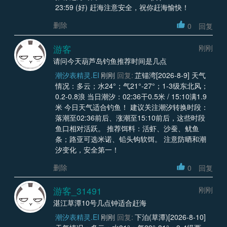
23:59 (好) 赶海注意安全，祝你赶海愉快！
删除
0
回复
游客
刚刚
请问今天葫芦岛钓鱼推荐时间是几点
潮汐表精灵.EI
刚刚
回复:
芷锚湾[2026-8-9] 天气
情况：多云；水24°；气21°-27°；1-3级东北风；
0.2-0.8浪 当日潮汐：02:36干0.5米 / 15:10满1.9
米 今日天气适合钓鱼！ 建议关注潮汐转换时段：
落潮至02:36前后、涨潮至15:10前后，这些时段
鱼口相对活跃。 推荐饵料：活虾、沙蚕、鱿鱼
条；路亚可选米诺、铅头钩软饵。 注意防晒和潮
汐变化，安全第一！
删除
0
回复
游客_31491
刚刚
湛江草潭10号几点钟适合赶海
潮汐表精灵.EI
刚刚
回复:
下泊(草潭)[2026-8-10]