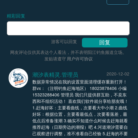
精彩回复
游客可以回复
网友评论仅供其表达个人看法，并不表明阳江钓鱼频道立场。
发贴请遵守
用户许可协议
潮汐表精灵.管理员
2020-12-02
数据异常情况在我的设置里面清理缓存重新打开！
群vx：（注明钓鱼赶海地区） 18023878406 小编
15323288406 管理员 我们只提供群互助，不卖东
西和不组织活动！ 喜欢我们软件就分享给朋友哦！
1.赶海好坏：主要看曲线，次要看大中小潮 2.曲线
好坏：根据位置，主要看最低点，次要看落差，最
低点后准备涨潮 3.确实不知道什么时候去赶海就看
推荐赶海（日期旁边的潮报）吧 4.河道潮汐需要自
己观察进行调整，准不准看自己经验 5.赶海的不要