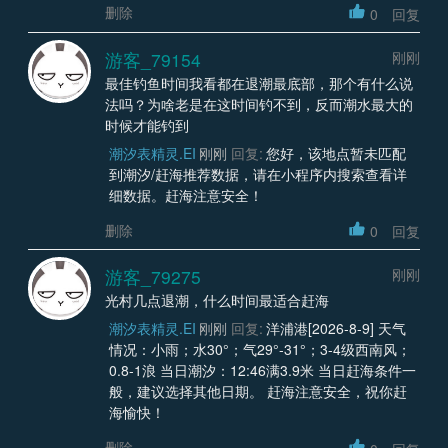
删除
0
回复
游客_79154
刚刚
最佳钓鱼时间我看都在退潮最底部，那个有什么说
法吗？为啥老是在这时间钓不到，反而潮水最大的
时候才能钓到
潮汐表精灵.EI
刚刚
回复:
您好，该地点暂未匹配
到潮汐/赶海推荐数据，请在小程序内搜索查看详
细数据。赶海注意安全！
删除
0
回复
游客_79275
刚刚
光村几点退潮，什么时间最适合赶海
潮汐表精灵.EI
刚刚
回复:
洋浦港[2026-8-9] 天气
情况：小雨；水30°；气29°-31°；3-4级西南风；
0.8-1浪 当日潮汐：12:46满3.9米 当日赶海条件一
般，建议选择其他日期。 赶海注意安全，祝你赶
海愉快！
删除