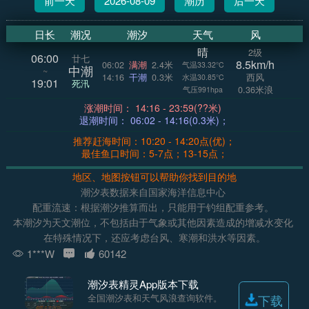
前一天
2026-08-09
潮历
后一天
日长
潮况
潮汐
天气
风
晴
2级
06:00
廿七
8.5km/h
06:02
满潮
2.4米
气温33.32°C
中潮
~
14:16
干潮
0.3米
西风
水温30.85°C
19:01
死汛
0.36米浪
气压991hpa
涨潮时间： 14:16 - 23:59(??米)
退潮时间： 06:02 - 14:16(0.3米)；
推荐赶海时间：10:20 - 14:20点(优)；
最佳鱼口时间：5-7点；13-15点；
地区、地图按钮可以帮助你找到目的地
潮汐表数据来自国家海洋信息中心
配重流速：根据潮汐推算而出，只能用于钓组配重参考。
本潮汐为天文潮位，不包括由于气象或其他因素造成的增减水变化
在特殊情况下，还应考虑台风、寒潮和洪水等因素。
1***W
60142
潮汐表精灵App版本下载
全国潮汐表和天气风浪查询软件。
下载