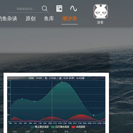
钓鱼杂谈
原创
鱼库
潮汐表
游客