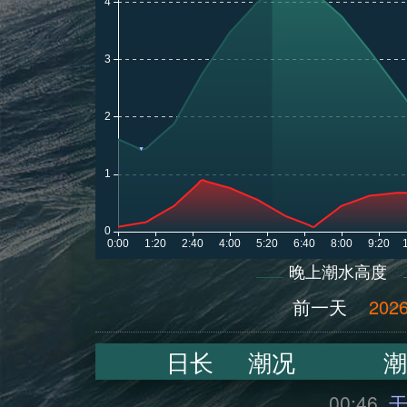
晚上潮水高度
前一天
2026
日长
潮况
潮
00:46