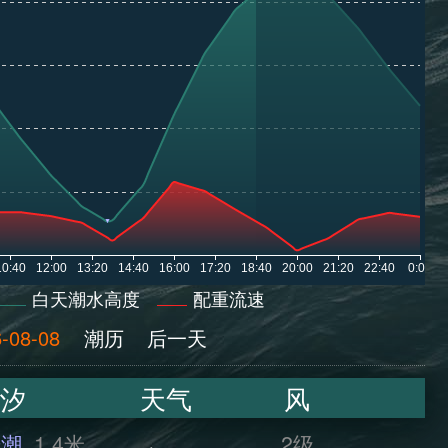
白天潮水高度
配重流速
-08-08
潮历
后一天
汐
天气
风
干潮
1.4米
2级