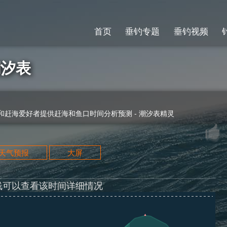
首页
垂钓专题
垂钓视频
潮汐表
赶海爱好者提供赶海和鱼口时间分析预测 - 潮汐表精灵
天天气预报
大屏
线可以查看该时间详细情况