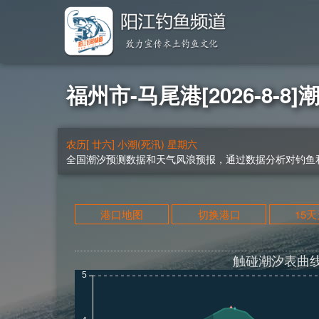
福州市-马尾港[2026-8-8]
农历[ 廿六] 小潮(死汛) 星期六
全国潮汐预测数据和天气风浪预报，通过数据分析对钓鱼和
港口地图
切换港口
15
触碰潮汐表曲