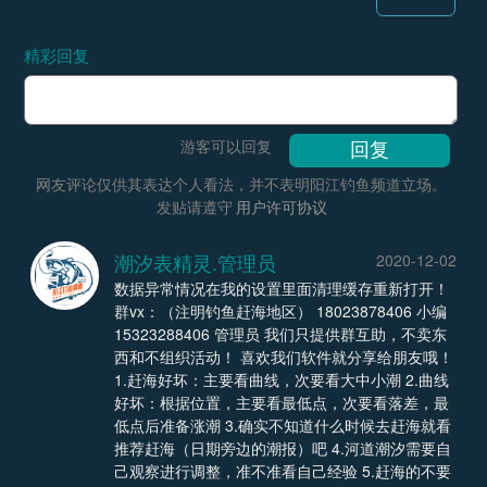
精彩回复
游客可以回复
网友评论仅供其表达个人看法，并不表明阳江钓鱼频道立场。
发贴请遵守
用户许可协议
潮汐表精灵.管理员
2020-12-02
数据异常情况在我的设置里面清理缓存重新打开！
群vx：（注明钓鱼赶海地区） 18023878406 小编
15323288406 管理员 我们只提供群互助，不卖东
西和不组织活动！ 喜欢我们软件就分享给朋友哦！
1.赶海好坏：主要看曲线，次要看大中小潮 2.曲线
好坏：根据位置，主要看最低点，次要看落差，最
低点后准备涨潮 3.确实不知道什么时候去赶海就看
推荐赶海（日期旁边的潮报）吧 4.河道潮汐需要自
己观察进行调整，准不准看自己经验 5.赶海的不要