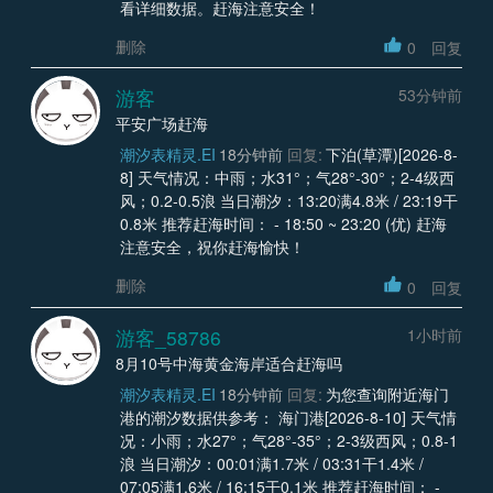
看详细数据。赶海注意安全！
删除
0
回复
游客
53分钟前
平安广场赶海
潮汐表精灵.EI
18分钟前
回复:
下泊(草潭)[2026-8-
8] 天气情况：中雨；水31°；气28°-30°；2-4级西
风；0.2-0.5浪 当日潮汐：13:20满4.8米 / 23:19干
0.8米 推荐赶海时间： - 18:50 ~ 23:20 (优) 赶海
注意安全，祝你赶海愉快！
删除
0
回复
游客_58786
1小时前
8月10号中海黄金海岸适合赶海吗
潮汐表精灵.EI
18分钟前
回复:
为您查询附近海门
港的潮汐数据供参考： 海门港[2026-8-10] 天气情
况：小雨；水27°；气28°-35°；2-3级西风；0.8-1
浪 当日潮汐：00:01满1.7米 / 03:31干1.4米 /
07:05满1.6米 / 16:15干0.1米 推荐赶海时间： -