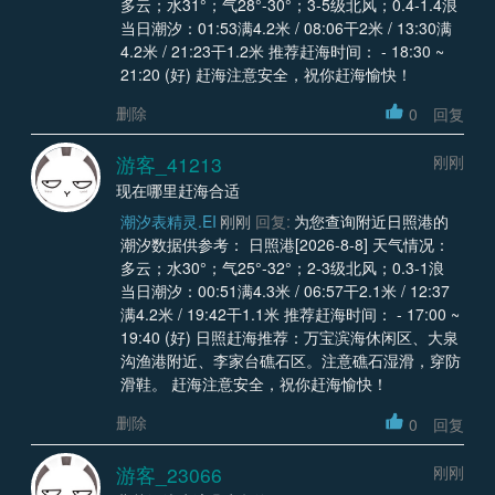
多云；水31°；气28°-30°；3-5级北风；0.4-1.4浪
当日潮汐：01:53满4.2米 / 08:06干2米 / 13:30满
4.2米 / 21:23干1.2米 推荐赶海时间： - 18:30 ~
21:20 (好) 赶海注意安全，祝你赶海愉快！
删除
0
回复
游客_41213
刚刚
现在哪里赶海合适
潮汐表精灵.EI
刚刚
回复:
为您查询附近日照港的
潮汐数据供参考： 日照港[2026-8-8] 天气情况：
多云；水30°；气25°-32°；2-3级北风；0.3-1浪
当日潮汐：00:51满4.3米 / 06:57干2.1米 / 12:37
满4.2米 / 19:42干1.1米 推荐赶海时间： - 17:00 ~
19:40 (好) 日照赶海推荐：万宝滨海休闲区、大泉
沟渔港附近、李家台礁石区。注意礁石湿滑，穿防
滑鞋。 赶海注意安全，祝你赶海愉快！
删除
0
回复
游客_23066
刚刚