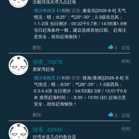
北戴河浅水湾几点赶海
潮汐表精灵.EI
刚刚
回复:
秦皇岛[2026-8-8] 天气
情况：晴；水25°；气20°-30°；2-3级东北风；
1.1-2浪 当日潮汐：00:22干0.7米 / 14:55满1.9米
当日赶海条件一般，建议选择其他日期。 赶海注
意安全，祝你赶海愉快！
删除
0
回复
游客_72876
刚刚
唐家湾赶海
潮汐表精灵.EI
刚刚
回复:
珠海(香洲)[2026-8-8] 天
气情况：晴；水30°；气28°-35°；1-2级西风；
0.3-0.4浪 当日潮汐：04:53满2.3米 / 13:01干0.6
米 推荐赶海时间： - 8:30 ~ 13:00 (好) 赶海注意
安全，祝你赶海愉快！
删除
0
回复
游客_42035
刚刚
沙湾水道几点钓鱼合适