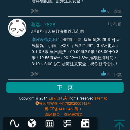
看详细数据。赶海注意安全！
删除
0
回复
游客_7626
1小时前
8月9号仙人岛赶海推荐几点啊
潮汐表精灵.EI
1小时前
回复:
鲅鱼圈[2026-8-9] 天
气情况：小雨；水28°；气21°-29°；3-4级北风；
0.1-0.6浪 当日潮汐：00:00满2.5米 / 06:00干0.8
米 / 12:56满4米 / 20:22干1.3米 推荐赶海时间： -
3:10 ~ 6:00 (好) 赶海注意安全，祝你赶海愉快！
删除
0
回复
All
Copyright © 2014
Eisk.CN
.
rights reserved
sitemap
粤公网安备 44170202000142号
粤ICP备14100453号-1
潮汐精灵
潮汐表精灵