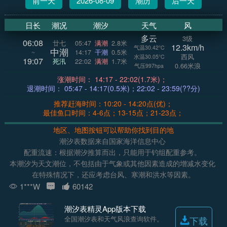
前一天
2026-08-09
潮历
后一天
日长
潮况
潮汐
天气
风
多云
3级
06:08
廿七
05:47
满潮
2.8米
12.3km/h
气温30.42°C
中潮
~
14:17
干潮
0.5米
西风
水温30.05°C
19:07
死汛
22:02
满潮
1.7米
0.66米浪
气压997hpa
涨潮时间： 14:17 - 22:02(1.7米)；
退潮时间： 05:47 - 14:17(0.5米)；22:02 - 23:59(??分)
推荐赶海时间：10:20 - 14:20点(优)；
最佳鱼口时间：4-6点；13-15点；21-23点；
地区、地图按钮可以帮助你找到目的地
潮汐表数据来自国家海洋信息中心
配重流速：根据潮汐推算而出，只能用于钓组配重参考。
本潮汐为天文潮位，不包括由于气象或其他因素造成的增减水变化
在特殊情况下，还应考虑台风、寒潮和洪水等因素。
1***W
60142
潮汐表精灵App版本下载
全国潮汐表和天气风浪查询软件。
下载