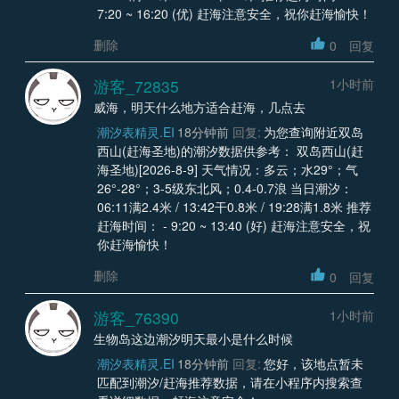
7:20 ~ 16:20 (优) 赶海注意安全，祝你赶海愉快！
删除
0
回复
游客_72835
1小时前
威海，明天什么地方适合赶海，几点去
潮汐表精灵.EI
18分钟前
回复:
为您查询附近双岛
西山(赶海圣地)的潮汐数据供参考： 双岛西山(赶
海圣地)[2026-8-9] 天气情况：多云；水29°；气
26°-28°；3-5级东北风；0.4-0.7浪 当日潮汐：
06:11满2.4米 / 13:42干0.8米 / 19:28满1.8米 推荐
赶海时间： - 9:20 ~ 13:40 (好) 赶海注意安全，祝
你赶海愉快！
删除
0
回复
游客_76390
1小时前
生物岛这边潮汐明天最小是什么时候
潮汐表精灵.EI
18分钟前
回复:
您好，该地点暂未
匹配到潮汐/赶海推荐数据，请在小程序内搜索查