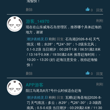
海愉快！
删除
0
回复
游客_14970
刚刚
现在在山东威海石岛管理区，推荐哪个具体赶海的
地方，谢谢
潮汐表精灵.EI
刚刚
回复:
石岛港[2026-8-6] 天气
情况：晴；水28°；气24°-30°；1-2级东北风；
0.1-0.2浪 当日潮汐：00:28干1米 / 06:51满2.8米
/ 13:16干0.9米 / 19:50满2.6米 推荐赶海时间： -
10:20 ~ 13:20 (好) 赶海注意安全，祝你赶海愉
快！
删除
0
回复
APP游客
刚刚
阳江马尾岛8月7号什么时候适合赶海
潮汐表精灵.EI
刚刚
回复:
瓦晒(赶海圣地)[2026-8-
7] 天气情况：多云；水29°；气26°-30°；2-3级西
南风；0.5-0.6浪 当日潮汐：03:29满2.6米 / 11:30