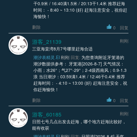
干0.9米 / 16:40满1.5米 / 20:13干1.4米 推荐赶海
时间： - 8:40 ~ 13:10 (好) 赶海注意安全，祝你赶
海愉快！
删除
0
回复
游客_21139
刚刚
三亚海棠湾8月7号哪里赶海合适
潮汐表精灵.EI
刚刚
回复:
为您查询附近牙笼港的
潮汐数据供参考： 牙笼港[2026-8-7] 天气情况：
小雨；水26°；气27°-29°；2-4级西南风；0.9-1.3
浪 当日潮汐：03:59满1.4米 / 12:46干0.4米 推荐
赶海时间： - 4:10 ~ 13:00 (好) 赶海注意安全，祝
你赶海愉快！
删除
0
回复
游客_60185
刚刚
日照七号几点出发去赶海，哪个地方赶海比较好，
能有收获
潮汐表精灵.EI
刚刚
回复:
日照港[2026-8-6] 天气