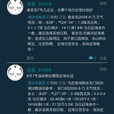
游客_91974
刚刚
秦皇岛7号几点去，去哪个地方赶海比较好
潮汐表精灵.EI
刚刚
回复:
秦皇岛[2026-8-7] 天气
情况：晴；水26°；气24°-34°；1-2级东北风；
0.1-1.7浪 当日潮汐：14:11满1.8米 当日赶海条件
一般，建议选择其他日期。 秦皇岛/北戴河赶海推
荐：老虎石公园周边、鸽子窝公园滩涂、东山码头
附近。注意防晒。 赶海注意安全，祝你赶海愉
快！
删除
0
回复
游客_87568
刚刚
8月7号温岭附近哪里赶海合适
潮汐表精灵.EI
刚刚
回复:
为您查询附近东门村的
潮汐数据供参考： 东门村[2026-8-7] 天气情况：
多云；水29°；气27°-35°；2-3级西北风；0.2-0.4
浪 当日潮汐：02:46满6.1米 / 09:09干2.1米 /
16:04满6.1米 / 21:52干3.3米 当日赶海条件一
般，建议选择其他日期。 赶海注意安全，祝你赶