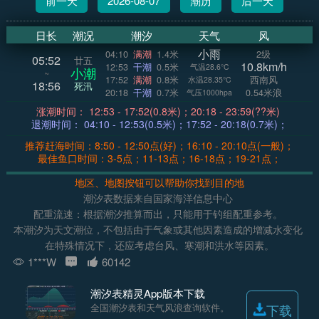
前一天
2026-08-07
潮历
后一天
日长
潮况
潮汐
天气
风
小雨
04:10
满潮
1.4米
2级
05:52
廿五
10.8km/h
12:53
干潮
0.5米
气温28.6°C
小潮
~
17:52
满潮
0.8米
西南风
水温28.35°C
18:56
死汛
20:18
干潮
0.7米
0.54米浪
气压1000hpa
涨潮时间： 12:53 - 17:52(0.8米)；20:18 - 23:59(??米)
退潮时间： 04:10 - 12:53(0.5米)；17:52 - 20:18(0.7米)；
推荐赶海时间：8:50 - 12:50点(好)；16:10 - 20:10点(一般)；
最佳鱼口时间：3-5点；11-13点；16-18点；19-21点；
地区、地图按钮可以帮助你找到目的地
潮汐表数据来自国家海洋信息中心
配重流速：根据潮汐推算而出，只能用于钓组配重参考。
本潮汐为天文潮位，不包括由于气象或其他因素造成的增减水变化
在特殊情况下，还应考虑台风、寒潮和洪水等因素。
1***W
60142
潮汐表精灵App版本下载
全国潮汐表和天气风浪查询软件。
下载