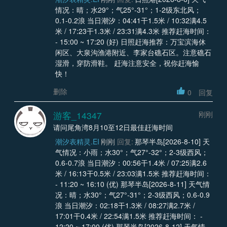
情况：晴；水29°；气25°-31°；1-2级东北风；
0.1-0.2浪 当日潮汐：04:41干1.5米 / 10:32满4.5
米 / 17:23干1.3米 / 23:31满4.3米 推荐赶海时间：
- 15:00 ~ 17:20 (好) 日照赶海推荐：万宝滨海休
闲区、大泉沟渔港附近、李家台礁石区。注意礁石
湿滑，穿防滑鞋。 赶海注意安全，祝你赶海愉
快！
删除
0
回复
游客_14347
刚刚
请问尾角湾8月10至12日最佳赶海时间
潮汐表精灵.EI
刚刚
回复:
那琴半岛[2026-8-10] 天
气情况：小雨；水30°；气27°-32°；2-3级西风；
0.6-0.7浪 当日潮汐：00:56干1.4米 / 07:25满2.6
米 / 16:13干0.5米 / 23:03满1.5米 推荐赶海时间：
- 11:20 ~ 16:10 (优) 那琴半岛[2026-8-11] 天气情
况：晴；水30°；气27°-31°；2-3级西风；0.6-0.9
浪 当日潮汐：02:18干1.3米 / 08:27满2.7米 /
17:01干0.4米 / 22:54满1.5米 推荐赶海时间： -
12:20 ~ 17:00 (优) 那琴半岛[2026-8-12] 天气情