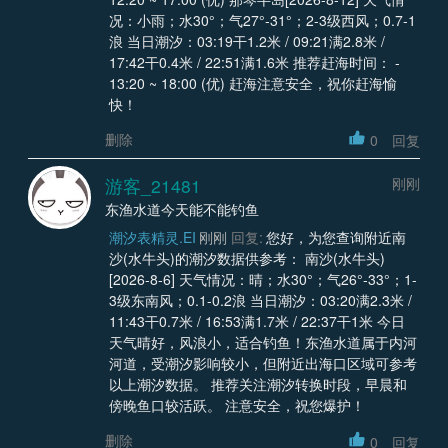
况：小雨；水30°；气27°-31°；2-3级西风；0.7-1
浪 当日潮汐：03:19干1.2米 / 09:21满2.8米 /
17:42干0.4米 / 22:51满1.6米 推荐赶海时间： -
13:20 ~ 18:00 (优) 赶海注意安全，祝你赶海愉
快！
删除
0
回复
游客_21481
刚刚
东渔水道今天能不能钓鱼
潮汐表精灵.EI
刚刚
回复:
您好，为您查询附近南
沙(水牛头)的潮汐数据供参考： 南沙(水牛头)
[2026-8-6] 天气情况：晴；水30°；气26°-33°；1-
3级东南风；0.1-0.2浪 当日潮汐：03:20满2.3米 /
11:43干0.7米 / 16:53满1.7米 / 22:37干1米 今日
天气晴好，风浪小，适合钓鱼！东渔水道属于内河
河道，受潮汐影响较小，但附近出海口区域可参考
以上潮汐数据。 推荐关注潮汐转换时段，早晨和
傍晚鱼口较活跃。 注意安全，祝您爆护！
删除
0
回复