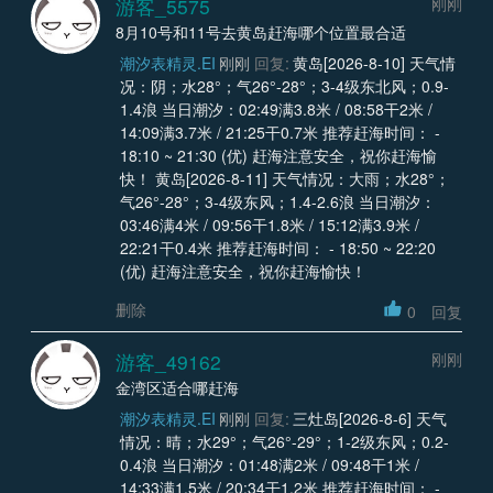
游客_5575
刚刚
8月10号和11号去黄岛赶海哪个位置最合适
潮汐表精灵.EI
刚刚
回复:
黄岛[2026-8-10] 天气情
况：阴；水28°；气26°-28°；3-4级东北风；0.9-
1.4浪 当日潮汐：02:49满3.8米 / 08:58干2米 /
14:09满3.7米 / 21:25干0.7米 推荐赶海时间： -
18:10 ~ 21:30 (优) 赶海注意安全，祝你赶海愉
快！ 黄岛[2026-8-11] 天气情况：大雨；水28°；
气26°-28°；3-4级东风；1.4-2.6浪 当日潮汐：
03:46满4米 / 09:56干1.8米 / 15:12满3.9米 /
22:21干0.4米 推荐赶海时间： - 18:50 ~ 22:20
(优) 赶海注意安全，祝你赶海愉快！
删除
0
回复
游客_49162
刚刚
金湾区适合哪赶海
潮汐表精灵.EI
刚刚
回复:
三灶岛[2026-8-6] 天气
情况：晴；水29°；气26°-29°；1-2级东风；0.2-
0.4浪 当日潮汐：01:48满2米 / 09:48干1米 /
14:33满1.5米 / 20:34干1.2米 推荐赶海时间： -