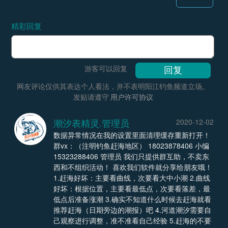
精彩回复
游客可以回复
网友评论仅供其表达个人看法，并不表明阳江钓鱼频道立场。
发贴请遵守
用户许可协议
潮汐表精灵.管理员
2020-12-02
数据异常情况在我的设置里面清理缓存重新打开！
群vx：（注明钓鱼赶海地区） 18023878406 小编
15323288406 管理员 我们只提供群互助，不卖东
西和不组织活动！ 喜欢我们软件就分享给朋友哦！
1.赶海好坏：主要看曲线，次要看大中小潮 2.曲线
好坏：根据位置，主要看最低点，次要看落差，最
低点后准备涨潮 3.确实不知道什么时候去赶海就看
推荐赶海（日期旁边的潮报）吧 4.河道潮汐需要自
己观察进行调整，准不准看自己经验 5.赶海的不要