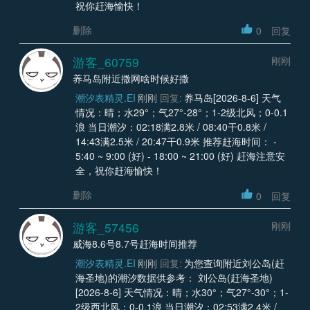
祝你赶海愉快！
删除
0
回复
游客_60759
刚刚
养马岛附近撒网啥时候好撒
潮汐表精灵.EI
刚刚
回复:
养马岛[2026-8-6] 天气
情况：晴；水29°；气27°-28°；1-2级北风；0-0.1
浪 当日潮汐：02:18满2.8米 / 08:40干0.8米 /
14:43满2.5米 / 20:47干0.9米 推荐赶海时间： -
5:40 ~ 9:00 (好) - 18:00 ~ 21:00 (好) 赶海注意安
全，祝你赶海愉快！
删除
0
回复
游客_57456
刚刚
威海8.6号8.7号赶海时间推荐
潮汐表精灵.EI
刚刚
回复:
为您查询附近刘公岛(赶
海圣地)的潮汐数据供参考： 刘公岛(赶海圣地)
[2026-8-6] 天气情况：晴；水30°；气27°-30°；1-
2级西北风；0-0.1浪 当日潮汐：02:53满2.4米 /