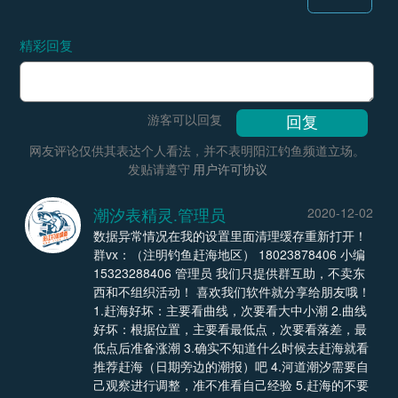
精彩回复
游客可以回复
网友评论仅供其表达个人看法，并不表明阳江钓鱼频道立场。
发贴请遵守
用户许可协议
潮汐表精灵.管理员
2020-12-02
数据异常情况在我的设置里面清理缓存重新打开！
群vx：（注明钓鱼赶海地区） 18023878406 小编
15323288406 管理员 我们只提供群互助，不卖东
西和不组织活动！ 喜欢我们软件就分享给朋友哦！
1.赶海好坏：主要看曲线，次要看大中小潮 2.曲线
好坏：根据位置，主要看最低点，次要看落差，最
低点后准备涨潮 3.确实不知道什么时候去赶海就看
推荐赶海（日期旁边的潮报）吧 4.河道潮汐需要自
己观察进行调整，准不准看自己经验 5.赶海的不要