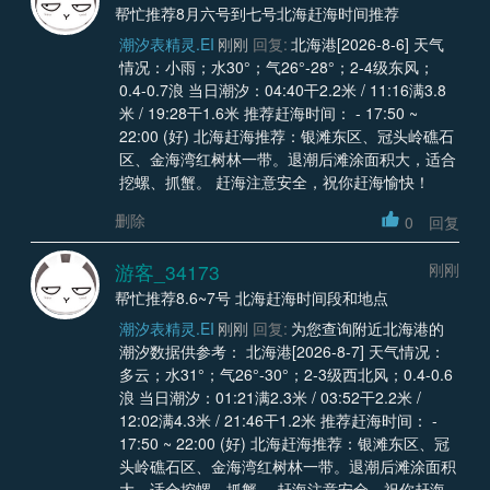
帮忙推荐8月六号到七号北海赶海时间推荐
潮汐表精灵.EI
刚刚
回复:
北海港[2026-8-6] 天气
情况：小雨；水30°；气26°-28°；2-4级东风；
0.4-0.7浪 当日潮汐：04:40干2.2米 / 11:16满3.8
米 / 19:28干1.6米 推荐赶海时间： - 17:50 ~
22:00 (好) 北海赶海推荐：银滩东区、冠头岭礁石
区、金海湾红树林一带。退潮后滩涂面积大，适合
挖螺、抓蟹。 赶海注意安全，祝你赶海愉快！
删除
0
回复
游客_34173
刚刚
帮忙推荐8.6~7号 北海赶海时间段和地点
潮汐表精灵.EI
刚刚
回复:
为您查询附近北海港的
潮汐数据供参考： 北海港[2026-8-7] 天气情况：
多云；水31°；气26°-30°；2-3级西北风；0.4-0.6
浪 当日潮汐：01:21满2.3米 / 03:52干2.2米 /
12:02满4.3米 / 21:46干1.2米 推荐赶海时间： -
17:50 ~ 22:00 (好) 北海赶海推荐：银滩东区、冠
头岭礁石区、金海湾红树林一带。退潮后滩涂面积
大，适合挖螺、抓蟹。 赶海注意安全，祝你赶海