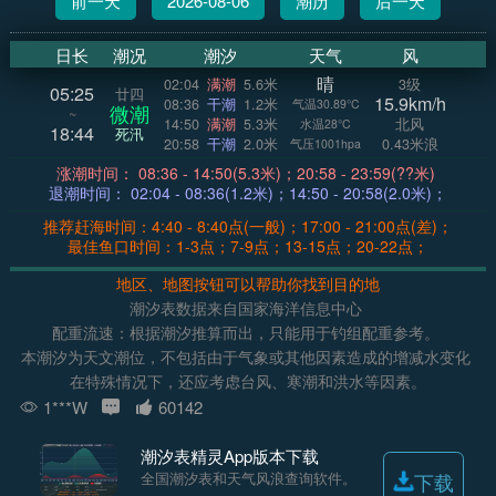
前一天
2026-08-06
潮历
后一天
日长
潮况
潮汐
天气
风
晴
02:04
满潮
5.6米
3级
05:25
廿四
15.9km/h
08:36
干潮
1.2米
气温30.89°C
微潮
~
14:50
满潮
5.3米
北风
水温28°C
18:44
死汛
20:58
干潮
2.0米
0.43米浪
气压1001hpa
涨潮时间： 08:36 - 14:50(5.3米)；20:58 - 23:59(??米)
退潮时间： 02:04 - 08:36(1.2米)；14:50 - 20:58(2.0米)；
推荐赶海时间：4:40 - 8:40点(一般)；17:00 - 21:00点(差)；
最佳鱼口时间：1-3点；7-9点；13-15点；20-22点；
地区、地图按钮可以帮助你找到目的地
潮汐表数据来自国家海洋信息中心
配重流速：根据潮汐推算而出，只能用于钓组配重参考。
本潮汐为天文潮位，不包括由于气象或其他因素造成的增减水变化
在特殊情况下，还应考虑台风、寒潮和洪水等因素。
1***W
60142
潮汐表精灵App版本下载
全国潮汐表和天气风浪查询软件。
下载