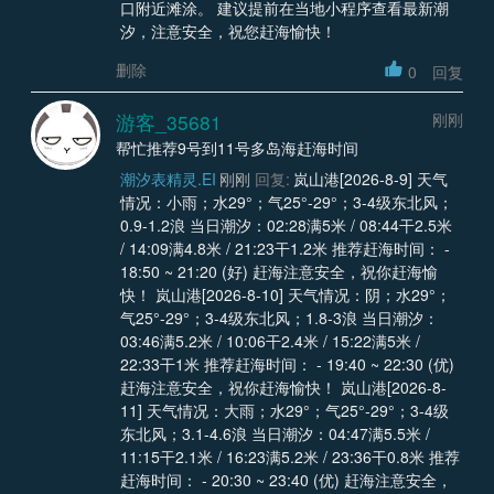
口附近滩涂。 建议提前在当地小程序查看最新潮
汐，注意安全，祝您赶海愉快！
删除
0
回复
游客_35681
刚刚
帮忙推荐9号到11号多岛海赶海时间
潮汐表精灵.EI
刚刚
回复:
岚山港[2026-8-9] 天气
情况：小雨；水29°；气25°-29°；3-4级东北风；
0.9-1.2浪 当日潮汐：02:28满5米 / 08:44干2.5米
/ 14:09满4.8米 / 21:23干1.2米 推荐赶海时间： -
18:50 ~ 21:20 (好) 赶海注意安全，祝你赶海愉
快！ 岚山港[2026-8-10] 天气情况：阴；水29°；
气25°-29°；3-4级东北风；1.8-3浪 当日潮汐：
03:46满5.2米 / 10:06干2.4米 / 15:22满5米 /
22:33干1米 推荐赶海时间： - 19:40 ~ 22:30 (优)
赶海注意安全，祝你赶海愉快！ 岚山港[2026-8-
11] 天气情况：大雨；水29°；气25°-29°；3-4级
东北风；3.1-4.6浪 当日潮汐：04:47满5.5米 /
11:15干2.1米 / 16:23满5.2米 / 23:36干0.8米 推荐
赶海时间： - 20:30 ~ 23:40 (优) 赶海注意安全，