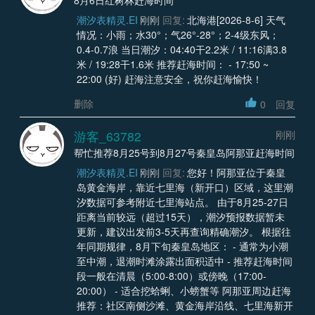
潮汐表精灵.EI
刚刚
回复:
北海港[2026-8-6] 天气
情况：小雨；水30°；气26°-28°；2-4级东风；
0.4-0.7浪 当日潮汐：04:40干2.2米 / 11:16满3.8
米 / 19:28干1.6米 推荐赶海时间： - 17:50 ~
22:00 (好) 赶海注意安全，祝你赶海愉快！
删除
0
回复
游客_63782
刚刚
帮忙推荐8月25号到8月27号秦皇岛阿那亚赶海时间
潮汐表精灵.EI
刚刚
回复:
您好！阿那亚位于秦皇
岛黄金海岸，靠近七里海（新开口）区域，这里潮
汐数据可参考附近七里海站点。 由于8月25-27日
距离当前较远（超过15天），潮汐预报数据暂未
更新，建议出发前3-5天再查询精确潮汐。 根据往
年同期规律，8月下旬秦皇岛地区： - 通常为小潮
至中潮，退潮时滩涂露出面积适中 - 推荐赶海时间
段一般在清晨（5:00-8:00）或傍晚（17:00-
20:00） - 适合挖蛤蜊、小螃蟹等 阿那亚周边赶海
推荐：社区南侧沙滩、黄金海岸沿线、七里海新开