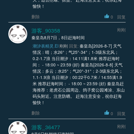
愉快！
删除
0
回复
游客_90358
刚刚
秦皇岛8月7日，8日赶海时间
潮汐表精灵.EI
刚刚
回复:
秦皇岛[2026-8-7] 天气
情况：晴；水26°；气25°-34°；1-3级东北风；
0.2-1.7浪 当日潮汐：14:11满1.8米 推荐赶海时
间： - 18:00 ~ 23:59 (好) 秦皇岛[2026-8-8] 天气
情况：多云；水25°；气20°-31°；2-3级东北风；
1.1-1.9浪 当日潮汐：00:22干0.7米 / 14:55满1.9
米 推荐赶海时间： - 18:00 ~ 23:59 (好) 秦皇岛赶
海推荐：老虎石公园周边、鸽子窝公园滩涂、东山
码头附近。注意防晒。 赶海注意安全，祝你赶海
愉快！
删除
0
回复
游客_36477
刚刚
8月6日红树林赶海时间