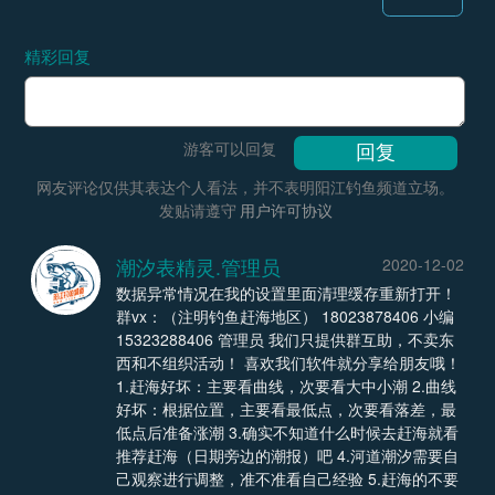
精彩回复
游客可以回复
网友评论仅供其表达个人看法，并不表明阳江钓鱼频道立场。
发贴请遵守
用户许可协议
潮汐表精灵.管理员
2020-12-02
数据异常情况在我的设置里面清理缓存重新打开！
群vx：（注明钓鱼赶海地区） 18023878406 小编
15323288406 管理员 我们只提供群互助，不卖东
西和不组织活动！ 喜欢我们软件就分享给朋友哦！
1.赶海好坏：主要看曲线，次要看大中小潮 2.曲线
好坏：根据位置，主要看最低点，次要看落差，最
低点后准备涨潮 3.确实不知道什么时候去赶海就看
推荐赶海（日期旁边的潮报）吧 4.河道潮汐需要自
己观察进行调整，准不准看自己经验 5.赶海的不要