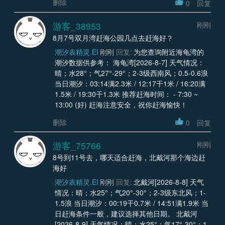
删除
0
回复
游客_38953
刚刚
8月7号双月湾赶海公园几点去赶海好？
潮汐表精灵.EI
刚刚
回复:
为您查询附近海龟湾的
潮汐数据供参考： 海龟湾[2026-8-7] 天气情况：
晴；水28°；气27°-29°；2-3级西南风；0.5-0.6浪
当日潮汐：03:14满2.3米 / 12:17干1米 / 16:20满
1.5米 / 19:30干1.3米 推荐赶海时间： - 7:30 ~
13:00 (好) 赶海注意安全，祝你赶海愉快！
删除
0
回复
游客_75766
刚刚
8号到11号去，哪天适合赶海，北戴河那个海边赶
海好
潮汐表精灵.EI
刚刚
回复:
北戴河[2026-8-8] 天气
情况：晴；水25°；气20°-30°；2-3级东北风；1-
1.5浪 当日潮汐：00:19干0.7米 / 14:51满1.9米 当
日赶海条件一般，建议选择其他日期。 北戴河
[2026-8-9] 天气情况：晴；水25°；气17°-30°；1-