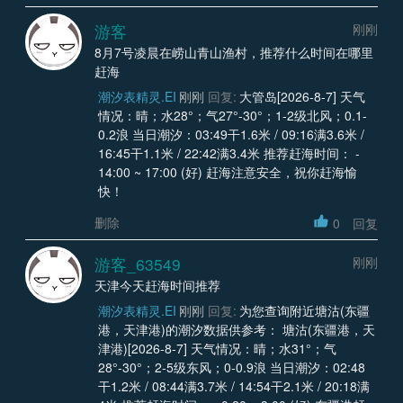
游客
刚刚
8月7号凌晨在崂山青山渔村，推荐什么时间在哪里
赶海
潮汐表精灵.EI
刚刚
回复:
大管岛[2026-8-7] 天气
情况：晴；水28°；气27°-30°；1-2级北风；0.1-
0.2浪 当日潮汐：03:49干1.6米 / 09:16满3.6米 /
16:45干1.1米 / 22:42满3.4米 推荐赶海时间： -
14:00 ~ 17:00 (好) 赶海注意安全，祝你赶海愉
快！
删除
0
回复
游客_63549
刚刚
天津今天赶海时间推荐
潮汐表精灵.EI
刚刚
回复:
为您查询附近塘沽(东疆
港，天津港)的潮汐数据供参考： 塘沽(东疆港，天
津港)[2026-8-7] 天气情况：晴；水31°；气
28°-30°；2-5级东风；0-0.9浪 当日潮汐：02:48
干1.2米 / 08:44满3.7米 / 14:54干2.1米 / 20:18满