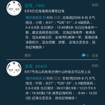
游客_1900
刚刚
8月9日北海涠洲岛哪里赶海
潮汐表精灵.EI
刚刚
回复:
北海港[2026-8-9] 天气
情况：小雨；水31°；气28°-31°；2-4级西风；
0.4-0.6浪 当日潮汐：13:49满5米 当日赶海条件一
般，建议选择其他日期。 北海赶海推荐：银滩东
区、冠头岭礁石区、金海湾红树林一带。退潮后滩
涂面积大，适合挖螺、抓蟹。 赶海注意安全，祝
你赶海愉快！
删除
0
回复
游客_85403
刚刚
8月7号东山岛鱼骨沙洲什么时候去可以登上去
潮汐表精灵.EI
刚刚
回复:
官前湾[2026-8-7] 天气
情况：中雨；水27°；气26°-29°；2-3级西南风；
0.3-0.8浪 当日潮汐：06:01满2.9米 / 12:21干0.3
米 / 19:30满2.7米 推荐赶海时间： - 8:40 ~ 12:20
(优) 赶海注意安全，祝你赶海愉快！