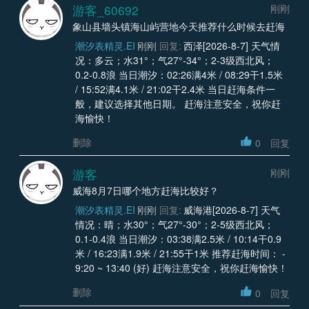
游客_60692
刚刚
象山县墙头镇海山屿营地今天推荐什么时候去赶海
潮汐表精灵.EI
刚刚
回复:
西泽[2026-8-7] 天气情
况：多云；水31°；气27°-34°；2-3级西北风；
0.2-0.8浪 当日潮汐：02:26满4米 / 08:29干1.5米
/ 15:52满4.1米 / 21:02干2.4米 当日赶海条件一
般，建议选择其他日期。 赶海注意安全，祝你赶
海愉快！
删除
0
回复
游客
刚刚
威海8月7日哪个地方赶海比较好？
潮汐表精灵.EI
刚刚
回复:
威海港[2026-8-7] 天气
情况：晴；水30°；气27°-30°；2-5级西北风；
0.1-0.4浪 当日潮汐：03:38满2.5米 / 10:14干0.9
米 / 16:23满1.9米 / 21:55干1米 推荐赶海时间： -
9:20 ~ 13:40 (好) 赶海注意安全，祝你赶海愉快！
删除
0
回复