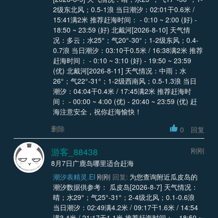
2级东北风；0.5-1浪 当日潮汐：02:01干0.6米 /
15:41满2米 推荐赶海时间： - 0:10 ~ 2:00 (好) -
18:50 ~ 23:59 (好) 北戴河[2026-8-10] 天气情
况：多云；水25°；气20°-30°；1-2级东风；0.4-
0.7浪 当日潮汐：03:10干0.5米 / 16:38满2米 推荐
赶海时间： - 0:10 ~ 3:10 (好) - 19:50 ~ 23:59
(优) 北戴河[2026-8-11] 天气情况：中雨；水
26°；气22°-31°；1-2级西南风；0.5-1.3浪 当日
潮汐：04:04干0.4米 / 17:45满2米 推荐赶海时
间： - 00:00 ~ 4:00 (优) - 20:40 ~ 23:59 (优) 赶
海注意安全，祝你赶海愉快！
删除
0
回复
游客_88438
刚刚
8月7日广鹿岛哪里适合赶海
潮汐表精灵.EI
刚刚
回复:
为您查询附近瓜皮岛的
潮汐数据供参考： 瓜皮岛[2026-8-7] 天气情况：
晴；水29°；气25°-31°；2-4级北风；0.1-0.6浪
当日潮汐：02:49满4.2米 / 09:17干1.6米 / 14:54
满3.4米 / 21:17干1.1米 推荐赶海时间： - 18:50 ~