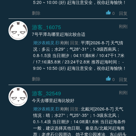
5:20 ~ 10:00 (好) 赶海注意安全，祝你赶海愉快！
删除
0
回复
游客_16075
刚刚
7号平潭岛哪里赶海比较合适
潮汐表精灵.EI
刚刚
回复:
平潭[2026-8-7] 天气情
况：多云；水29°；气28°-31°；1-3级西南风；
0.8-1.5浪 当日潮汐：04:11满6米 / 10:47干1.7米
/ 17:16满5.8米 / 23:24干2.8米 推荐赶海时间： -
9:00 ~ 10:50 (好) 赶海注意安全，祝你赶海愉快！
删除
0
回复
游客_32549
刚刚
今天去哪里赶海比较好
潮汐表精灵.EI
刚刚
回复:
北戴河[2026-8-7] 天气
情况：晴；水27°；气25°-35°；1-3级东北风；
0.1-1.4浪 当日潮汐：14:08满1.8米 当日赶海条件
一般，建议选择其他日期。 秦皇岛/北戴河赶海推
荐：老虎石公园周边、鸽子窝公园滩涂、东山码头