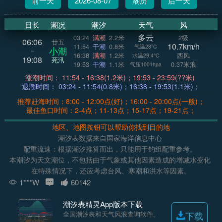
前一天
2026-08-07
潮历
后一天
日长
潮况
潮汐
天气
风
多云
03:24
满潮
2.2米
2级
06:06
廿五
10.7km/h
11:54
干潮
0.8米
气温28°C
小潮
~
16:38
满潮
1.2米
西风
水温29.4°C
19:08
死汛
19:53
干潮
1.1米
0.37米浪
气压1001hpa
涨潮时间： 11:54 - 16:38(1.2米)；19:53 - 23:59(??米)
退潮时间： 03:24 - 11:54(0.8米)；16:38 - 19:53(1.1米)；
推荐赶海时间：8:00 - 12:00点(好)；16:00 - 20:00点(一般)；
最佳鱼口时间：2-4点；11-13点；15-17点；19-21点；
地区、地图按钮可以帮助你找到目的地
潮汐表数据来自国家海洋信息中心
配重流速：根据潮汐推算而出，只能用于钓组配重参考。
本潮汐为天文潮位，不包括由于气象或其他因素造成的增减水变化
在特殊情况下，还应考虑台风、寒潮和洪水等因素。
1***W
60142
潮汐表精灵App版本下载
全国潮汐表和天气风浪查询软件。
下载