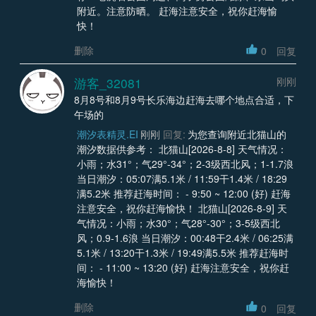
附近。注意防晒。 赶海注意安全，祝你赶海愉
快！
删除
0
回复
游客_32081
刚刚
8月8号和8月9号长乐海边赶海去哪个地点合适，下
午场的
潮汐表精灵.EI
刚刚
回复:
为您查询附近北猫山的
潮汐数据供参考： 北猫山[2026-8-8] 天气情况：
小雨；水31°；气29°-34°；2-3级西北风；1-1.7浪
当日潮汐：05:07满5.1米 / 11:59干1.4米 / 18:29
满5.2米 推荐赶海时间： - 9:50 ~ 12:00 (好) 赶海
注意安全，祝你赶海愉快！ 北猫山[2026-8-9] 天
气情况：小雨；水30°；气28°-30°；3-5级西北
风；0.9-1.6浪 当日潮汐：00:48干2.4米 / 06:25满
5.1米 / 13:20干1.3米 / 19:49满5.5米 推荐赶海时
间： - 11:00 ~ 13:20 (好) 赶海注意安全，祝你赶
海愉快！
删除
0
回复