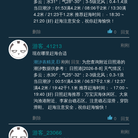
多云；水31°；气28°-30°；3-5级北风；0.4-1.4浪
当日潮汐：01:53满4.2米 / 08:06干2米 / 13:30满
4.2米 / 21:23干1.2米 推荐赶海时间： - 18:30 ~
21:20 (好) 赶海注意安全，祝你赶海愉快！
删除
0
回复
游客_41213
刚刚
现在哪里赶海合适
潮汐表精灵.EI
刚刚
回复:
为您查询附近日照港的
潮汐数据供参考： 日照港[2026-8-8] 天气情况：
多云；水30°；气25°-32°；2-3级北风；0.3-1浪
当日潮汐：00:51满4.3米 / 06:57干2.1米 / 12:37
满4.2米 / 19:42干1.1米 推荐赶海时间： - 17:00 ~
19:40 (好) 日照赶海推荐：万宝滨海休闲区、大泉
沟渔港附近、李家台礁石区。注意礁石湿滑，穿防
滑鞋。 赶海注意安全，祝你赶海愉快！
删除
0
回复
游客_23066
刚刚