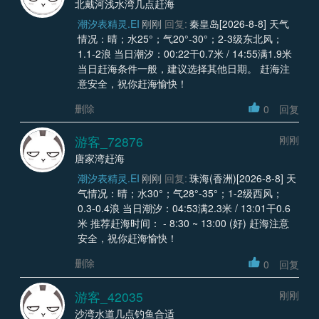
北戴河浅水湾几点赶海
潮汐表精灵.EI
刚刚
回复:
秦皇岛[2026-8-8] 天气
情况：晴；水25°；气20°-30°；2-3级东北风；
1.1-2浪 当日潮汐：00:22干0.7米 / 14:55满1.9米
当日赶海条件一般，建议选择其他日期。 赶海注
意安全，祝你赶海愉快！
删除
0
回复
游客_72876
刚刚
唐家湾赶海
潮汐表精灵.EI
刚刚
回复:
珠海(香洲)[2026-8-8] 天
气情况：晴；水30°；气28°-35°；1-2级西风；
0.3-0.4浪 当日潮汐：04:53满2.3米 / 13:01干0.6
米 推荐赶海时间： - 8:30 ~ 13:00 (好) 赶海注意
安全，祝你赶海愉快！
删除
0
回复
游客_42035
刚刚
沙湾水道几点钓鱼合适