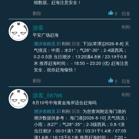
细数据。赶海注意安全！
删除
0
回复
游客
刚刚
平安广场赶海
潮汐表精灵.EI
刚刚
回复:
下泊(草潭)[2026-8-8] 天
气情况：中雨；水31°；气28°-30°；2-4级西风；
0.2-0.5浪 当日潮汐：13:20满4.8米 / 23:19干0.8
米 推荐赶海时间： - 18:50 ~ 23:20 (优) 赶海注意
安全，祝你赶海愉快！
删除
0
回复
游客_58786
刚刚
8月10号中海黄金海岸适合赶海吗
潮汐表精灵.EI
刚刚
回复:
为您查询附近海门港的
潮汐数据供参考： 海门港[2026-8-10] 天气情况：
小雨；水27°；气28°-35°；2-3级西风；0.8-1浪
当日潮汐：00:01满1.7米 / 03:31干1.4米 / 07:05
满1.6米 / 16:15干0.1米 推荐赶海时间： - 7:20 ~