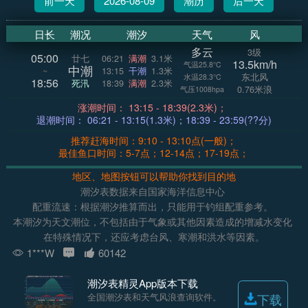
前一天
2026-08-09
潮历
后一天
日长
潮况
潮汐
天气
风
多云
3级
05:00
廿七
06:21
满潮
3.1米
13.5km/h
气温25.8°C
中潮
~
13:15
干潮
1.3米
东北风
水温28.3°C
18:56
死汛
18:39
满潮
2.3米
0.76米浪
气压1008hpa
涨潮时间： 13:15 - 18:39(2.3米)；
退潮时间： 06:21 - 13:15(1.3米)；18:39 - 23:59(??分)
推荐赶海时间：9:10 - 13:10点(一般)；
最佳鱼口时间：5-7点；12-14点；17-19点；
地区、地图按钮可以帮助你找到目的地
潮汐表数据来自国家海洋信息中心
配重流速：根据潮汐推算而出，只能用于钓组配重参考。
本潮汐为天文潮位，不包括由于气象或其他因素造成的增减水变化
在特殊情况下，还应考虑台风、寒潮和洪水等因素。
1***W
60142
潮汐表精灵App版本下载
全国潮汐表和天气风浪查询软件。
下载