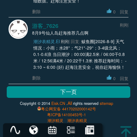
细数据。赶海注意安全！
删除
0
回复
游客_7626
刚刚
8月9号仙人岛赶海推荐几点啊
潮汐表精灵.EI
刚刚
回复:
鲅鱼圈[2026-8-9] 天气
情况：小雨；水28°；气21°-29°；3-4级北风；
0.1-0.6浪 当日潮汐：00:00满2.5米 / 06:00干0.8
米 / 12:56满4米 / 20:22干1.3米 推荐赶海时间： -
3:10 ~ 6:00 (好) 赶海注意安全，祝你赶海愉快！
删除
0
回复
All
Copyright © 2014
Eisk.CN
.
rights reserved
sitemap
粤公网安备 44170202000142号
粤ICP备14100453号-1
潮汐精灵
潮汐表精灵