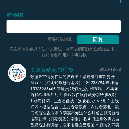
精彩回复
游客可以回复
网友评论仅供其表达个人看法，并不表明阳江钓鱼频道立场。
发贴请遵守
用户许可协议
潮汐表精灵.管理员
2020-12-02
数据异常情况在我的设置里面清理缓存重新打开！
群vx：（注明钓鱼赶海地区） 18023878406 小编
15323288406 管理员 我们只提供群互助，不卖东
西和不组织活动！ 喜欢我们软件就分享给朋友哦！
1.赶海好坏：主要看曲线，次要看大中小潮 2.曲线
好坏：根据位置，主要看最低点，次要看落差，最
低点后准备涨潮 3.确实不知道什么时候去赶海就看
推荐赶海（日期旁边的潮报）吧 4.河道潮汐需要自
己观察进行调整，准不准看自己经验 5.赶海的不要