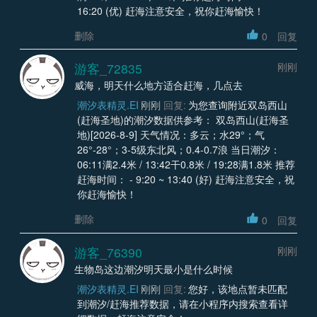
16:20 (优) 赶海注意安全，祝你赶海愉快！
删除
0
回复
游客_72835
刚刚
威海，明天什么地方适合赶海，几点去
潮汐表精灵.EI
刚刚
回复:
为您查询附近双岛西山
(赶海圣地)的潮汐数据供参考： 双岛西山(赶海圣
地)[2026-8-9] 天气情况：多云；水29°；气
26°-28°；3-5级东北风；0.4-0.7浪 当日潮汐：
06:11满2.4米 / 13:42干0.8米 / 19:28满1.8米 推荐
赶海时间： - 9:20 ~ 13:40 (好) 赶海注意安全，祝
你赶海愉快！
删除
0
回复
游客_76390
刚刚
生物岛这边潮汐明天最小是什么时候
潮汐表精灵.EI
刚刚
回复:
您好，该地点暂未匹配
到潮汐/赶海推荐数据，请在小程序内搜索查看详