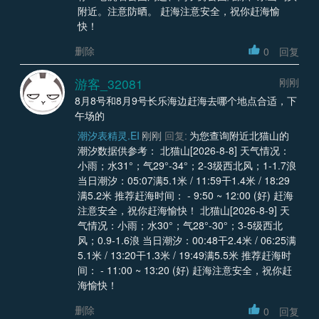
附近。注意防晒。 赶海注意安全，祝你赶海愉
快！
删除
0
回复
游客_32081
刚刚
8月8号和8月9号长乐海边赶海去哪个地点合适，下
午场的
潮汐表精灵.EI
刚刚
回复:
为您查询附近北猫山的
潮汐数据供参考： 北猫山[2026-8-8] 天气情况：
小雨；水31°；气29°-34°；2-3级西北风；1-1.7浪
当日潮汐：05:07满5.1米 / 11:59干1.4米 / 18:29
满5.2米 推荐赶海时间： - 9:50 ~ 12:00 (好) 赶海
注意安全，祝你赶海愉快！ 北猫山[2026-8-9] 天
气情况：小雨；水30°；气28°-30°；3-5级西北
风；0.9-1.6浪 当日潮汐：00:48干2.4米 / 06:25满
5.1米 / 13:20干1.3米 / 19:49满5.5米 推荐赶海时
间： - 11:00 ~ 13:20 (好) 赶海注意安全，祝你赶
海愉快！
删除
0
回复