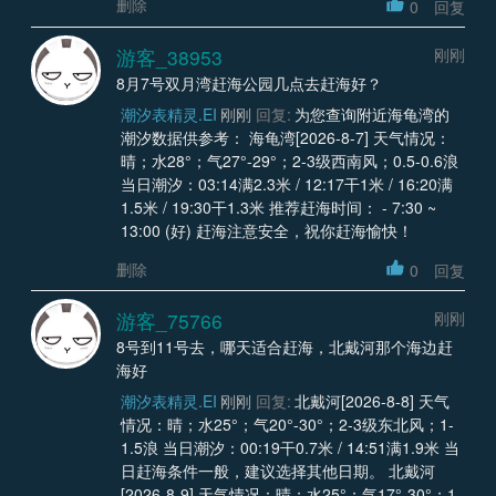
删除
0
回复
游客_38953
刚刚
8月7号双月湾赶海公园几点去赶海好？
潮汐表精灵.EI
刚刚
回复:
为您查询附近海龟湾的
潮汐数据供参考： 海龟湾[2026-8-7] 天气情况：
晴；水28°；气27°-29°；2-3级西南风；0.5-0.6浪
当日潮汐：03:14满2.3米 / 12:17干1米 / 16:20满
1.5米 / 19:30干1.3米 推荐赶海时间： - 7:30 ~
13:00 (好) 赶海注意安全，祝你赶海愉快！
删除
0
回复
游客_75766
刚刚
8号到11号去，哪天适合赶海，北戴河那个海边赶
海好
潮汐表精灵.EI
刚刚
回复:
北戴河[2026-8-8] 天气
情况：晴；水25°；气20°-30°；2-3级东北风；1-
1.5浪 当日潮汐：00:19干0.7米 / 14:51满1.9米 当
日赶海条件一般，建议选择其他日期。 北戴河
[2026-8-9] 天气情况：晴；水25°；气17°-30°；1-