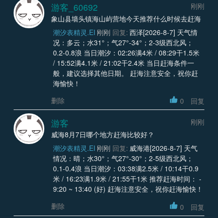
游客_60692
刚刚
象山县墙头镇海山屿营地今天推荐什么时候去赶海
潮汐表精灵.EI
刚刚
回复:
西泽[2026-8-7] 天气情
况：多云；水31°；气27°-34°；2-3级西北风；
0.2-0.8浪 当日潮汐：02:26满4米 / 08:29干1.5米
/ 15:52满4.1米 / 21:02干2.4米 当日赶海条件一
般，建议选择其他日期。 赶海注意安全，祝你赶
海愉快！
删除
0
回复
游客
刚刚
威海8月7日哪个地方赶海比较好？
潮汐表精灵.EI
刚刚
回复:
威海港[2026-8-7] 天气
情况：晴；水30°；气27°-30°；2-5级西北风；
0.1-0.4浪 当日潮汐：03:38满2.5米 / 10:14干0.9
米 / 16:23满1.9米 / 21:55干1米 推荐赶海时间： -
9:20 ~ 13:40 (好) 赶海注意安全，祝你赶海愉快！
删除
0
回复