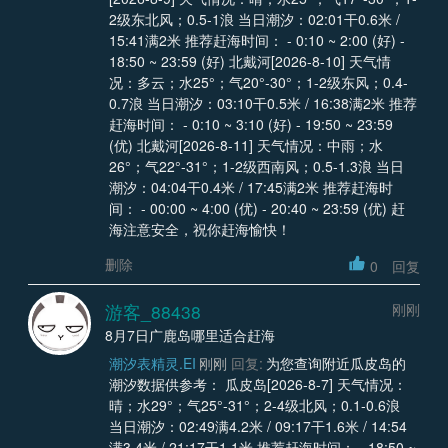
2级东北风；0.5-1浪 当日潮汐：02:01干0.6米 /
15:41满2米 推荐赶海时间： - 0:10 ~ 2:00 (好) -
18:50 ~ 23:59 (好) 北戴河[2026-8-10] 天气情
况：多云；水25°；气20°-30°；1-2级东风；0.4-
0.7浪 当日潮汐：03:10干0.5米 / 16:38满2米 推荐
赶海时间： - 0:10 ~ 3:10 (好) - 19:50 ~ 23:59
(优) 北戴河[2026-8-11] 天气情况：中雨；水
26°；气22°-31°；1-2级西南风；0.5-1.3浪 当日
潮汐：04:04干0.4米 / 17:45满2米 推荐赶海时
间： - 00:00 ~ 4:00 (优) - 20:40 ~ 23:59 (优) 赶
海注意安全，祝你赶海愉快！
删除
0
回复
游客_88438
刚刚
8月7日广鹿岛哪里适合赶海
潮汐表精灵.EI
刚刚
回复:
为您查询附近瓜皮岛的
潮汐数据供参考： 瓜皮岛[2026-8-7] 天气情况：
晴；水29°；气25°-31°；2-4级北风；0.1-0.6浪
当日潮汐：02:49满4.2米 / 09:17干1.6米 / 14:54
满3.4米 / 21:17干1.1米 推荐赶海时间： - 18:50 ~