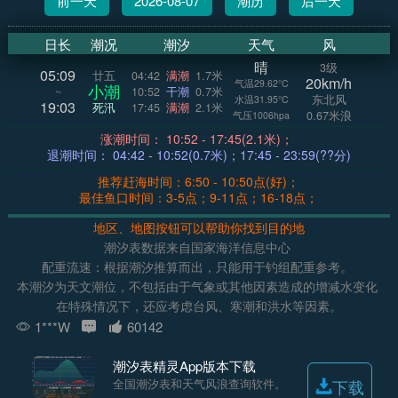
前一天
2026-08-07
潮历
后一天
日长
潮况
潮汐
天气
风
晴
3级
05:09
廿五
04:42
满潮
1.7米
20km/h
气温29.62°C
小潮
~
10:52
干潮
0.7米
东北风
水温31.95°C
19:03
死汛
17:45
满潮
2.1米
0.67米浪
气压1006hpa
涨潮时间： 10:52 - 17:45(2.1米)；
退潮时间： 04:42 - 10:52(0.7米)；17:45 - 23:59(??分)
推荐赶海时间：6:50 - 10:50点(好)；
最佳鱼口时间：3-5点；9-11点；16-18点；
地区、地图按钮可以帮助你找到目的地
潮汐表数据来自国家海洋信息中心
配重流速：根据潮汐推算而出，只能用于钓组配重参考。
本潮汐为天文潮位，不包括由于气象或其他因素造成的增减水变化
在特殊情况下，还应考虑台风、寒潮和洪水等因素。
1***W
60142
潮汐表精灵App版本下载
全国潮汐表和天气风浪查询软件。
下载