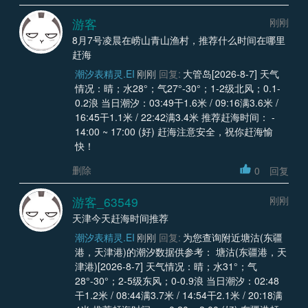
游客
刚刚
8月7号凌晨在崂山青山渔村，推荐什么时间在哪里
赶海
潮汐表精灵.EI
刚刚
回复:
大管岛[2026-8-7] 天气
情况：晴；水28°；气27°-30°；1-2级北风；0.1-
0.2浪 当日潮汐：03:49干1.6米 / 09:16满3.6米 /
16:45干1.1米 / 22:42满3.4米 推荐赶海时间： -
14:00 ~ 17:00 (好) 赶海注意安全，祝你赶海愉
快！
删除
0
回复
游客_63549
刚刚
天津今天赶海时间推荐
潮汐表精灵.EI
刚刚
回复:
为您查询附近塘沽(东疆
港，天津港)的潮汐数据供参考： 塘沽(东疆港，天
津港)[2026-8-7] 天气情况：晴；水31°；气
28°-30°；2-5级东风；0-0.9浪 当日潮汐：02:48
干1.2米 / 08:44满3.7米 / 14:54干2.1米 / 20:18满