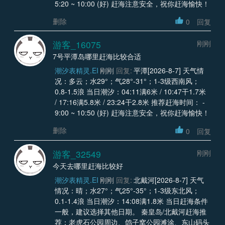
5:20 ~ 10:00 (好) 赶海注意安全，祝你赶海愉快！
删除
0
回复
游客_16075
刚刚
7号平潭岛哪里赶海比较合适
潮汐表精灵.EI
刚刚
回复:
平潭[2026-8-7] 天气情
况：多云；水29°；气28°-31°；1-3级西南风；
0.8-1.5浪 当日潮汐：04:11满6米 / 10:47干1.7米
/ 17:16满5.8米 / 23:24干2.8米 推荐赶海时间： -
9:00 ~ 10:50 (好) 赶海注意安全，祝你赶海愉快！
删除
0
回复
游客_32549
刚刚
今天去哪里赶海比较好
潮汐表精灵.EI
刚刚
回复:
北戴河[2026-8-7] 天气
情况：晴；水27°；气25°-35°；1-3级东北风；
0.1-1.4浪 当日潮汐：14:08满1.8米 当日赶海条件
一般，建议选择其他日期。 秦皇岛/北戴河赶海推
荐：老虎石公园周边、鸽子窝公园滩涂、东山码头