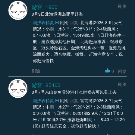
游客_1900
刚刚
8月9日北海涠洲岛哪里赶海
潮汐表精灵.EI
刚刚
回复:
北海港[2026-8-9] 天气
情况：小雨；水31°；气28°-31°；2-4级西风；
0.4-0.6浪 当日潮汐：13:49满5米 当日赶海条件一
般，建议选择其他日期。 北海赶海推荐：银滩东
区、冠头岭礁石区、金海湾红树林一带。退潮后滩
涂面积大，适合挖螺、抓蟹。 赶海注意安全，祝
你赶海愉快！
删除
0
回复
游客_85403
刚刚
8月7号东山岛鱼骨沙洲什么时候去可以登上去
潮汐表精灵.EI
刚刚
回复:
官前湾[2026-8-7] 天气
情况：中雨；水27°；气26°-29°；2-3级西南风；
0.3-0.8浪 当日潮汐：06:01满2.9米 / 12:21干0.3
米 / 19:30满2.7米 推荐赶海时间： - 8:40 ~ 12:20
(优) 赶海注意安全，祝你赶海愉快！