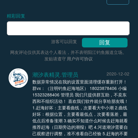
精彩回复
游客可以回复
网友评论仅供其表达个人看法，并不表明阳江钓鱼频道立场。
发贴请遵守
用户许可协议
潮汐表精灵.管理员
2020-12-02
数据异常情况在我的设置里面清理缓存重新打开！
群vx：（注明钓鱼赶海地区） 18023878406 小编
15323288406 管理员 我们只提供群互助，不卖东
西和不组织活动！ 喜欢我们软件就分享给朋友哦！
1.赶海好坏：主要看曲线，次要看大中小潮 2.曲线
好坏：根据位置，主要看最低点，次要看落差，最
低点后准备涨潮 3.确实不知道什么时候去赶海就看
推荐赶海（日期旁边的潮报）吧 4.河道潮汐需要自
己观察进行调整，准不准看自己经验 5.赶海的不要