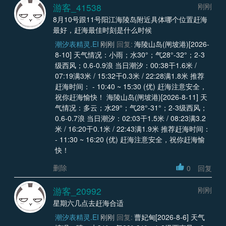
游客_41538
刚刚
8月10号跟11号阳江海陵岛附近具体哪个位置赶海
最好，赶海最佳时刻是什么时候
潮汐表精灵.EI
刚刚
回复:
海陵山岛(闸坡港)[2026-
8-10] 天气情况：小雨；水30°；气28°-32°；2-3
级西风；0.6-0.9浪 当日潮汐：00:38干1.6米 /
07:19满3米 / 15:32干0.3米 / 22:28满1.8米 推荐
赶海时间： - 10:40 ~ 15:30 (优) 赶海注意安全，
祝你赶海愉快！ 海陵山岛(闸坡港)[2026-8-11] 天
气情况：多云；水29°；气28°-31°；2-3级西风；
0.6-0.7浪 当日潮汐：02:03干1.5米 / 08:23满3.2
米 / 16:20干0.1米 / 22:43满1.9米 推荐赶海时间：
- 11:30 ~ 16:20 (优) 赶海注意安全，祝你赶海愉
快！
删除
0
回复
游客_20992
刚刚
星期六几点去赶海合适
潮汐表精灵.EI
刚刚
回复:
曹妃甸[2026-8-6] 天气