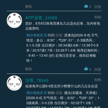
删除
0
回复
APP游客_24589
刚刚
您好，8月8日珠海淇澳岛几点适合赶海，岛内有地
点推荐吗
潮汐表精灵.EI
刚刚
回复:
淇澳岛[2026-8-8] 天气
情况：多云；水30°；气28°-31°；2-3级西风；
0.1-0.3浪 当日潮汐：05:34满2.6米 / 13:38干0.8
米 / 20:57满1.7米 / 23:26干1.6米 推荐赶海时间：
- 9:40 ~ 13:40 (好) 赶海注意安全，祝你赶海愉
快！
删除
0
回复
游客_78549
刚刚
临港海岸公园8.6想去挖小螃蟹什么的几点去合适
潮汐表精灵.EI
刚刚
回复:
塘沽(东疆港，天津港)
[2026-8-6] 天气情况：晴；水32°；气28°-33°；1-
2级南风；0-0.2浪 当日潮汐：02:02干1.3米 /
07:37满3.8米 / 14:06干1.7米 / 19:35满4.1米 推荐