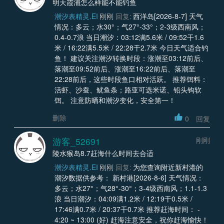
明天霞浦怎么样能不能钓鱼
潮汐表精灵.EI
刚刚
回复:
西洋岛[2026-8-7] 天气
情况：多云；水30°；气27°-33°；2-3级西南风；
0.4-0.7浪 当日潮汐：03:12满5.6米 / 09:52干1.6
米 / 16:22满5.5米 / 22:28干2.7米 今日天气适合钓
鱼！ 建议关注潮汐转换时段：涨潮至03:12前后、
落潮至09:52前后、涨潮至16:22前后、落潮至
22:28前后，这些时段鱼口相对活跃。 推荐饵料：
活虾、沙蚕、鱿鱼条；路亚可选米诺、铅头钩软
饵。 注意防晒和潮汐变化，安全第一！
删除
0
回复
游客_52691
刚刚
陵水猴岛8.7赶海什么时间去合适
潮汐表精灵.EI
刚刚
回复:
为您查询附近新村港的
潮汐数据供参考： 新村港[2026-8-6] 天气情况：
多云；水27°；气28°-30°；3-4级西南风；1.1-1.3
浪 当日潮汐：04:09满1.2米 / 12:19干0.5米 /
17:46满0.7米 / 20:37干0.7米 推荐赶海时间： -
4:20 ~ 13:00 (好) 赶海注意安全，祝你赶海愉快！