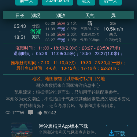
前一天
2026-08-06
潮历
后一天
日长
潮况
潮汐
天气
风
晴
05:26
满潮
2.1米
2级
05:43
廿四
10.5km/h
11:09
干潮
0.5米
气温29.17°C
微潮
~
18:50
满潮
2.0米
西风
水温28.25°C
18:51
死汛
23:27
干潮
1.0米
0.73米浪
气压1003hpa
涨潮时间： 11:09 - 18:50(2.0米)；23:27 - 23:59(??米)
退潮时间： 05:26 - 11:09(0.5米)；18:50 - 23:27(1.0米)；
推荐赶海时间：7:10 - 11:10点(优)；19:30 - 23:30点(一般)；
最佳鱼口时间：4-6点；10-12点；17-19点；22-24点；
地区、地图按钮可以帮助你找到目的地
潮汐表数据来自国家海洋信息中心
配重流速：根据潮汐推算而出，只能用于钓组配重参考。
本潮汐为天文潮位，不包括由于气象或其他因素造成的增减水变化
在特殊情况下，还应考虑台风、寒潮和洪水等因素。
1***W
60142
潮汐表精灵App版本下载
全国潮汐表和天气风浪查询软件。
下载