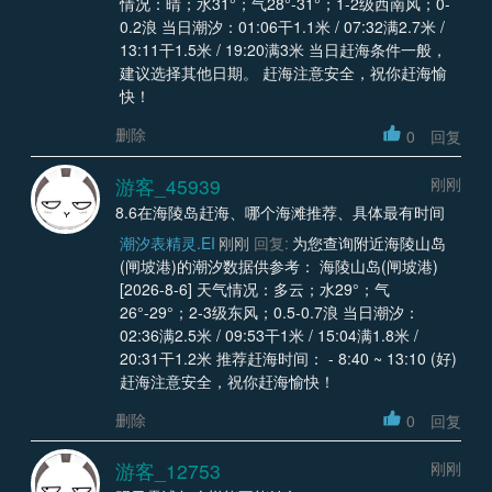
情况：晴；水31°；气28°-31°；1-2级西南风；0-
0.2浪 当日潮汐：01:06干1.1米 / 07:32满2.7米 /
13:11干1.5米 / 19:20满3米 当日赶海条件一般，
建议选择其他日期。 赶海注意安全，祝你赶海愉
快！
删除
0
回复
游客_45939
刚刚
8.6在海陵岛赶海、哪个海滩推荐、具体最有时间
潮汐表精灵.EI
刚刚
回复:
为您查询附近海陵山岛
(闸坡港)的潮汐数据供参考： 海陵山岛(闸坡港)
[2026-8-6] 天气情况：多云；水29°；气
26°-29°；2-3级东风；0.5-0.7浪 当日潮汐：
02:36满2.5米 / 09:53干1米 / 15:04满1.8米 /
20:31干1.2米 推荐赶海时间： - 8:40 ~ 13:10 (好)
赶海注意安全，祝你赶海愉快！
删除
0
回复
游客_12753
刚刚