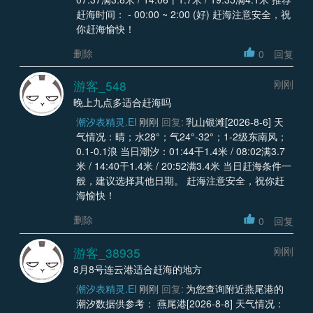
赶海时间： - 00:00 ~ 2:00 (好) 赶海注意安全，祝
你赶海愉快！
删除
0
回复
游客_548
刚刚
晚上九点多适合赶海吗
潮汐表精灵.EI
刚刚
回复:
乳山银滩[2026-8-6] 天
气情况：晴；水28°；气24°-32°；1-2级东南风；
0.1-0.1浪 当日潮汐：01:44干1.4米 / 08:02满3.7
米 / 14:40干1.4米 / 20:52满3.4米 当日赶海条件一
般，建议选择其他日期。 赶海注意安全，祝你赶
海愉快！
删除
0
回复
游客_38935
刚刚
8月8号连云港适合赶海的地方
潮汐表精灵.EI
刚刚
回复:
为您查询附近燕尾港的
潮汐数据供参考： 燕尾港[2026-8-8] 天气情况：