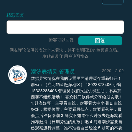
精彩回复
游客可以回复
网友评论仅供其表达个人看法，并不表明阳江钓鱼频道立场。
发贴请遵守
用户许可协议
潮汐表精灵.管理员
2020-12-02
数据异常情况在我的设置里面清理缓存重新打开！
群vx：（注明钓鱼赶海地区） 18023878406 小编
15323288406 管理员 我们只提供群互助，不卖东
西和不组织活动！ 喜欢我们软件就分享给朋友哦！
1.赶海好坏：主要看曲线，次要看大中小潮 2.曲线
好坏：根据位置，主要看最低点，次要看落差，最
低点后准备涨潮 3.确实不知道什么时候去赶海就看
推荐赶海（日期旁边的潮报）吧 4.河道潮汐需要自
己观察进行调整，准不准看自己经验 5.赶海的不要