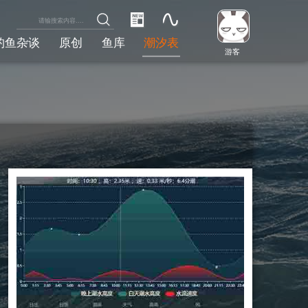
钓鱼杂谈
原创
鱼库
潮汐表
游客