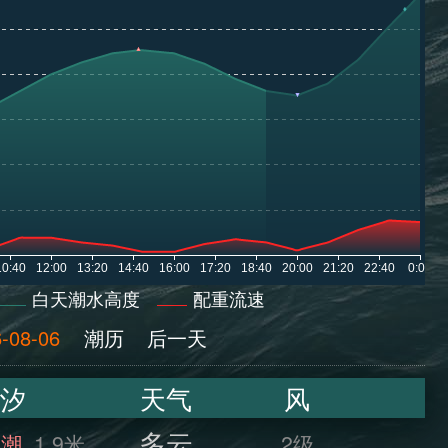
白天潮水高度
配重流速
-08-06
潮历
后一天
汐
天气
风
多云
满潮
1.9米
2级