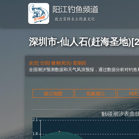
深圳市-仙人石(赶海圣地)[20
农历[ 廿四] 微潮(死汛) 星期四
全国潮汐预测数据和天气风浪预报，通过数据分析对钓鱼和
港口地图
切换港口
15
触碰潮汐表曲