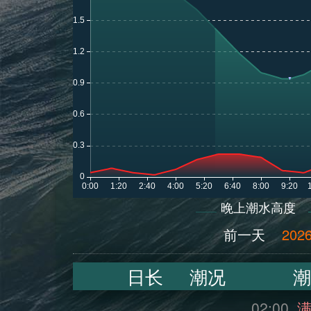
晚上潮水高度
前一天
2026
日长
潮况
潮
02:00