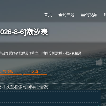
首页
垂钓专题
垂钓视频
26-8-6]潮汐表
赶海爱好者提供赶海和鱼口时间分析预测 - 潮汐表精灵
天天气预报
大屏
线可以查看该时间详细情况