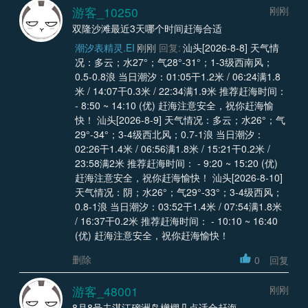
游客_10250
刚刚
双隆沙滩最近3天哪个时间赶海合适
潮汐表精灵.EI
刚刚
回复:
汕头[2026-8-8] 天气情
况：多云；水27°；气28°-31°；1-3级西南风；
0.5-0.8浪 当日潮汐：01:05干1.2米 / 06:24满1.8
米 / 14:07干0.3米 / 22:34满1.9米 推荐赶海时间：
- 8:50 ~ 14:10 (优) 赶海注意安全，祝你赶海愉
快！ 汕头[2026-8-9] 天气情况：多云；水26°；气
29°-34°；3-4级西北风；0.7-1浪 当日潮汐：
02:26干1.4米 / 06:56满1.8米 / 15:21干0.2米 /
23:58满2米 推荐赶海时间： - 9:20 ~ 15:20 (优)
赶海注意安全，祝你赶海愉快！ 汕头[2026-8-10]
天气情况：阴；水26°；气29°-33°；3-4级西风；
0.8-1浪 当日潮汐：03:52干1.4米 / 07:54满1.8米
/ 16:37干0.2米 推荐赶海时间： - 10:10 ~ 16:40
(优) 赶海注意安全，祝你赶海愉快！
删除
0
回复
游客_48001
刚刚
8月8号去湛江硇洲岛橧棚几点适合赶海