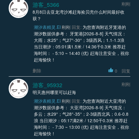
游客_5366
刚刚
8月8日去亚龙湾沙滩赶海捡贝壳什么时间最好收
获？
潮汐表精灵.EI
刚刚
回复:
为您查询附近牙笼港的
潮汐数据供参考： 牙笼港[2026-8-8] 天气情况：
大雨；水25°；气27°-30°；3级西风；1.1-1.3浪
当日潮汐：05:01满1.5米 / 14:36干0.3米 推荐赶
海时间： - 5:10 ~ 14:40 (优) 赶海注意安全，祝你
赶海愉快！
删除
0
回复
游客_95932
刚刚
明天惠州哪里可以赶海
潮汐表精灵.EI
刚刚
回复:
为您查询附近大亚湾的
潮汐数据供参考： 大亚湾[2026-8-9] 天气情况：
多云；水29°；气28°-35°；2-3级西北风；0.6-0.8
浪 当日潮汐：05:17满2米 / 12:50干0.3米 推荐赶
海时间： - 7:30 ~ 13:00 (优) 赶海注意安全，祝你
赶海愉快！