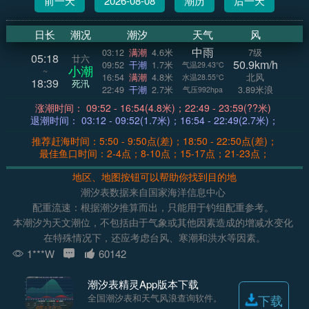
前一天
2026-08-08
潮历
后一天
日长
潮况
潮汐
天气
风
中雨
03:12
满潮
4.6米
7级
05:18
廿六
50.9km/h
09:52
干潮
1.7米
气温29.43°C
小潮
~
16:54
满潮
4.8米
北风
水温28.55°C
18:39
死汛
22:49
干潮
2.7米
3.89米浪
气压992hpa
涨潮时间： 09:52 - 16:54(4.8米)；22:49 - 23:59(??米)
退潮时间： 03:12 - 09:52(1.7米)；16:54 - 22:49(2.7米)；
推荐赶海时间：5:50 - 9:50点(差)；18:50 - 22:50点(差)；
最佳鱼口时间：2-4点；8-10点；15-17点；21-23点；
地区、地图按钮可以帮助你找到目的地
潮汐表数据来自国家海洋信息中心
配重流速：根据潮汐推算而出，只能用于钓组配重参考。
本潮汐为天文潮位，不包括由于气象或其他因素造成的增减水变化
在特殊情况下，还应考虑台风、寒潮和洪水等因素。
1***W
60142
潮汐表精灵App版本下载
全国潮汐表和天气风浪查询软件。
下载