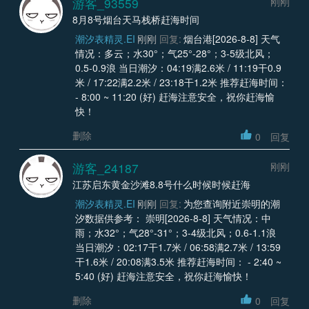
游客_93559
刚刚
8月8号烟台天马栈桥赶海时间
潮汐表精灵.EI
刚刚
回复:
烟台港[2026-8-8] 天气
情况：多云；水30°；气25°-28°；3-5级北风；
0.5-0.9浪 当日潮汐：04:19满2.6米 / 11:19干0.9
米 / 17:22满2.2米 / 23:18干1.2米 推荐赶海时间：
- 8:00 ~ 11:20 (好) 赶海注意安全，祝你赶海愉
快！
删除
0
回复
游客_24187
刚刚
江苏启东黄金沙滩8.8号什么时候时候赶海
潮汐表精灵.EI
刚刚
回复:
为您查询附近崇明的潮
汐数据供参考： 崇明[2026-8-8] 天气情况：中
雨；水32°；气28°-31°；3-4级北风；0.6-1.1浪
当日潮汐：02:17干1.7米 / 06:58满2.7米 / 13:59
干1.6米 / 20:08满3.5米 推荐赶海时间： - 2:40 ~
5:40 (好) 赶海注意安全，祝你赶海愉快！
删除
0
回复