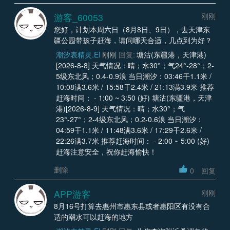
游客_60053
刚刚
您好，计划本周六日（8月8日、9日），去天津东
疆公园带孩子赶海，请问哪天合适，几点到为好？
潮汐表精灵.EI
刚刚
回复:
塘沽(东疆港，天津港)
[2026-8-8] 天气情况：晴；水30°；气24°-28°；2-
5级东北风；0.4-0.9浪 当日潮汐：03:46干1.1米 /
10:08满3.6米 / 15:58干2.4米 / 21:13满3.9米 推荐
赶海时间： - 1:00 ~ 3:50 (好) 塘沽(东疆港，天津
港)[2026-8-9] 天气情况：晴；水30°；气
23°-27°；2-4级东北风；0.2-0.6浪 当日潮汐：
04:59干1.1米 / 11:48满3.6米 / 17:29干2.6米 /
22:26满3.7米 推荐赶海时间： - 2:00 ~ 5:00 (好)
赶海注意安全，祝你赶海愉快！
删除
0
回复
APP游客
刚刚
8月16号打算去惠州市惠东县或者惠阳区有没有合
适的潮水可以赶海的地方