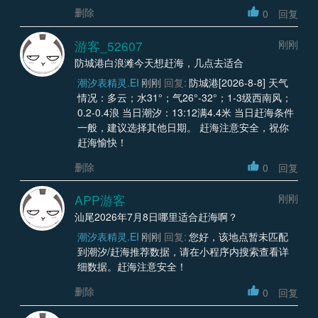
删除
0
回复
游客_52607
刚刚
防城港白浪滩今天想赶海，几点去适合
潮汐表精灵.EI
刚刚
回复:
防城港[2026-8-8] 天气
情况：多云；水31°；气26°-32°；1-3级西南风；
0.2-0.4浪 当日潮汐：13:12满4.4米 当日赶海条件
一般，建议选择其他日期。 赶海注意安全，祝你
赶海愉快！
删除
0
回复
APP游客
刚刚
汕尾2026年7月8日哪里适合赶海啊？
潮汐表精灵.EI
刚刚
回复:
您好，该地点暂未匹配
到潮汐/赶海推荐数据，请在小程序内搜索查看详
细数据。赶海注意安全！
删除
0
回复