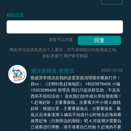
精彩回复
游客可以回复
网友评论仅供其表达个人看法，并不表明阳江钓鱼频道立场。
发贴请遵守
用户许可协议
潮汐表精灵.管理员
2020-12-02
数据异常情况在我的设置里面清理缓存重新打开！
群vx：（注明钓鱼赶海地区） 18023878406 小编
15323288406 管理员 我们只提供群互助，不卖东
西和不组织活动！ 喜欢我们软件就分享给朋友哦！
1.赶海好坏：主要看曲线，次要看大中小潮 2.曲线
好坏：根据位置，主要看最低点，次要看落差，最
低点后准备涨潮 3.确实不知道什么时候去赶海就看
推荐赶海（日期旁边的潮报）吧 4.河道潮汐需要自
己观察进行调整，准不准看自己经验 5.赶海的不要