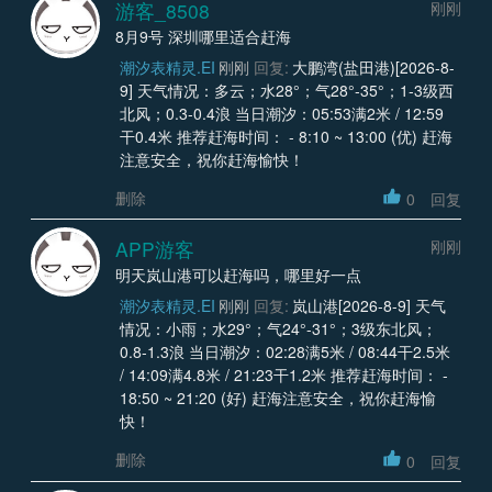
游客_8508
刚刚
8月9号 深圳哪里适合赶海
潮汐表精灵.EI
刚刚
回复:
大鹏湾(盐田港)[2026-8-
9] 天气情况：多云；水28°；气28°-35°；1-3级西
北风；0.3-0.4浪 当日潮汐：05:53满2米 / 12:59
干0.4米 推荐赶海时间： - 8:10 ~ 13:00 (优) 赶海
注意安全，祝你赶海愉快！
删除
0
回复
APP游客
刚刚
明天岚山港可以赶海吗，哪里好一点
潮汐表精灵.EI
刚刚
回复:
岚山港[2026-8-9] 天气
情况：小雨；水29°；气24°-31°；3级东北风；
0.8-1.3浪 当日潮汐：02:28满5米 / 08:44干2.5米
/ 14:09满4.8米 / 21:23干1.2米 推荐赶海时间： -
18:50 ~ 21:20 (好) 赶海注意安全，祝你赶海愉
快！
删除
0
回复