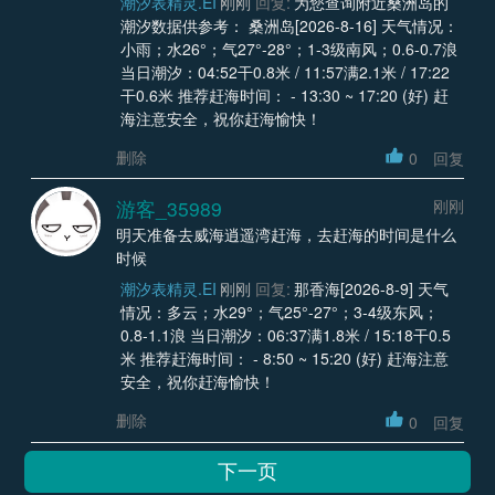
潮汐表精灵.EI
刚刚
回复:
为您查询附近桑洲岛的
潮汐数据供参考： 桑洲岛[2026-8-16] 天气情况：
小雨；水26°；气27°-28°；1-3级南风；0.6-0.7浪
当日潮汐：04:52干0.8米 / 11:57满2.1米 / 17:22
干0.6米 推荐赶海时间： - 13:30 ~ 17:20 (好) 赶
海注意安全，祝你赶海愉快！
删除
0
回复
游客_35989
刚刚
明天准备去威海逍遥湾赶海，去赶海的时间是什么
时候
潮汐表精灵.EI
刚刚
回复:
那香海[2026-8-9] 天气
情况：多云；水29°；气25°-27°；3-4级东风；
0.8-1.1浪 当日潮汐：06:37满1.8米 / 15:18干0.5
米 推荐赶海时间： - 8:50 ~ 15:20 (好) 赶海注意
安全，祝你赶海愉快！
删除
0
回复